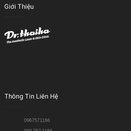
Giới Thiệu
Với đội ngũ bác sỹ chuyên khoa giàu kinh nghệm, trang thiết bị
hiện đại và quy trình điều trị theo chuẩn quốc tế, Da liễu - Thẩm
mỹ Thái Hà tự hào là một thương hiệu thẩm mỹ uy tín, luôn mang
đến cho khách dịch vụ làm đẹp hoàn hảo!!
Thông Tin Liên Hệ
Hotline 1:
0967571166
Hotline 2:
096 757 1166