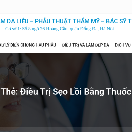
M DA LIỄU – PHẪU THUẬT THẨM MỸ – BÁC SỸ T
Cơ sở 1: Số 8 ngõ 26 Hoàng Cầu, quận Đống Đa, Hà Nội
XỬ LÝ BIẾN CHỨNG HẬU PHẪU
ĐIỀU TRỊ VÀ LÀM ĐẸP DA
DỊCH VỤ
Thẻ:
Điều Trị Sẹo Lồi Bằng Thuốc