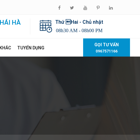
HÁI HÀ
Thứ Hai - Chủ nhật
08h30 AM - 08h00 PM
GỌI TƯ VẤN
 KHÁC
TUYỂN DỤNG
0967571166