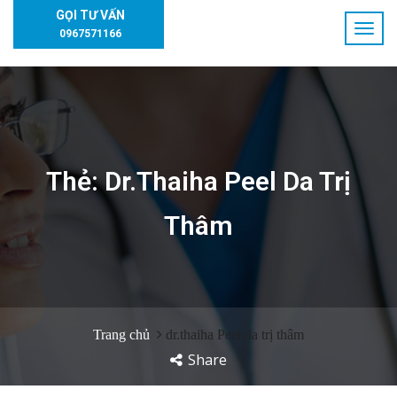
GỌI TƯ VẤN
0967571166
Thẻ:
Dr.thaiha Peel Da Trị
Thâm
Trang chủ
dr.thaiha Peel da trị thâm
Share