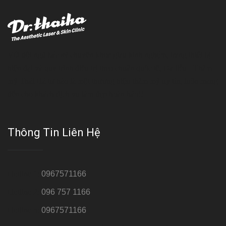
Với đội ngũ bác sỹ chuyên khoa giàu kinh nghệm, trang thiết bị
hiện đại và quy trình điều trị theo chuẩn quốc tế, Da liễu - Thẩm
mỹ Thái Hà tự hào là một thương hiệu thẩm mỹ uy tín, luôn mang
đến cho khách dịch vụ làm đẹp hoàn hảo!!
Thông Tin Liên Hệ
Hotline 1:
0967571166
Hotline 2:
096 757 1166
Hotline 3:
0967571166