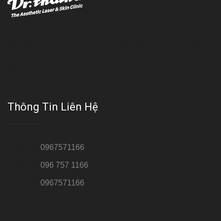
Với đội ngũ bác sỹ chuyên khoa giàu kinh nghệm, trang thiết bị
hiện đại và quy trình điều trị theo chuẩn quốc tế, Da liễu - Thẩm
mỹ Thái Hà tự hào là một thương hiệu thẩm mỹ uy tín, luôn mang
đến cho khách dịch vụ làm đẹp hoàn hảo!!
Thông Tin Liên Hệ
Hotline 1:
0967571166
Hotline 2:
096 757 1166
Hotline 3:
0967571166
Cơ sở : Số 8 ngõ 26 Hoàng Cầu, Đống Đa, Hà Nội