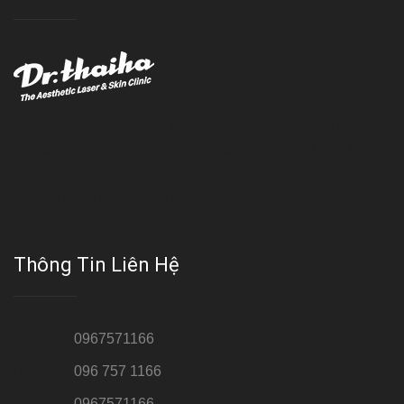
Với đội ngũ bác sỹ chuyên khoa giàu kinh nghệm, trang thiết bị
hiện đại và quy trình điều trị theo chuẩn quốc tế, Da liễu - Thẩm
mỹ Thái Hà tự hào là một thương hiệu thẩm mỹ uy tín, luôn mang
đến cho khách dịch vụ làm đẹp hoàn hảo!!
Thông Tin Liên Hệ
Hotline 1:
0967571166
Hotline 2:
096 757 1166
Hotline 3:
0967571166