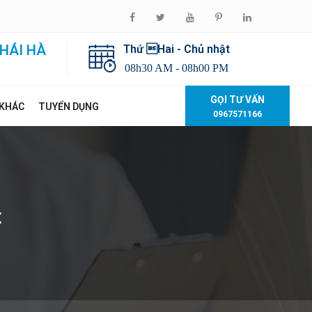
HÁI HÀ
Thứ Hai - Chủ nhật
08h30 AM - 08h00 PM
GỌI TƯ VẤN
 KHÁC
TUYỂN DỤNG
0967571166
t