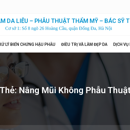
M DA LIỄU – PHẪU THUẬT THẨM MỸ – BÁC SỸ T
Cơ sở 1: Số 8 ngõ 26 Hoàng Cầu, quận Đống Đa, Hà Nội
XỬ LÝ BIẾN CHỨNG HẬU PHẪU
ĐIỀU TRỊ VÀ LÀM ĐẸP DA
DỊCH VỤ
Thẻ:
Nâng Mũi Không Phẫu Thuậ