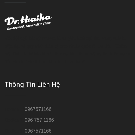
Với đội ngũ bác sỹ chuyên khoa giàu kinh nghệm, trang thiết bị
hiện đại và quy trình điều trị theo chuẩn quốc tế, Da liễu - Thẩm
mỹ Thái Hà tự hào là một thương hiệu thẩm mỹ uy tín, luôn mang
đến cho khách dịch vụ làm đẹp hoàn hảo!!
Thông Tin Liên Hệ
Hotline 1:
0967571166
Hotline 2:
096 757 1166
Hotline 3:
0967571166