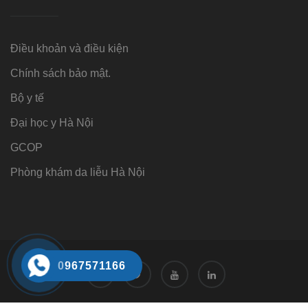
Điều khoản và điều kiện
Chính sách bảo mật.
Bộ y tế
Đại học y Hà Nội
GCOP
Phòng khám da liễu Hà Nội
0967571166