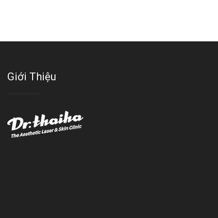
Giới Thiệu
Với đội ngũ bác sỹ chuyên khoa giàu kinh nghệm, trang thiết bị
hiện đại và quy trình điều trị theo chuẩn quốc tế, Da liễu - Thẩm
mỹ Thái Hà tự hào là một thương hiệu thẩm mỹ uy tín, luôn mang
đến cho khách dịch vụ làm đẹp hoàn hảo!!