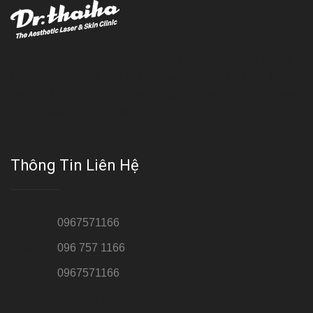
Với đội ngũ bác sỹ chuyên khoa giàu kinh nghệm, trang thiết bị
hiện đại và quy trình điều trị theo chuẩn quốc tế, Da liễu - Thẩm
mỹ Thái Hà tự hào là một thương hiệu thẩm mỹ uy tín, luôn mang
đến cho khách dịch vụ làm đẹp hoàn hảo!!
Thông Tin Liên Hệ
Hotline 1:
0967571166
Hotline 2:
096 757 1166
Hotline 3:
0967571166
Cơ sở : Số 8 ngõ 26 Hoàng Cầu, Đống Đa, Hà Nội