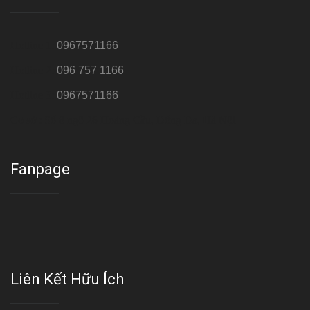
Hotline 1:
0967571166
Hotline 2:
096 757 1166
Hotline 3:
0967571166
Cơ sở : Số 8 ngõ 26 Hoàng Cầu, Đống Đa, Hà Nội
Fanpage
Liên Kết Hữu Ích