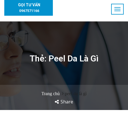
GỌI TƯ VẤN
0967571166
Thẻ:
Peel Da Là Gì
Trang chủ
peel da là gì
Share