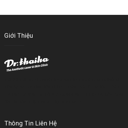
Giới Thiệu
Với đội ngũ bác sỹ chuyên khoa giàu kinh nghệm, trang thiết bị
hiện đại và quy trình điều trị theo chuẩn quốc tế, Da liễu - Thẩm
mỹ Thái Hà tự hào là một thương hiệu thẩm mỹ uy tín, luôn mang
đến cho khách dịch vụ làm đẹp hoàn hảo!!
Thông Tin Liên Hệ