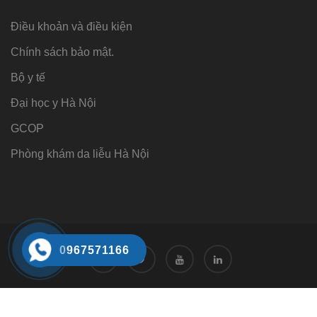
Điều khoản và điều kiện
Chính sách bảo mật.
Bộ y tế
Đại học y Hà Nội
GCOP
Phòng khám da liễu Hà Nội
0967571166
Tư vấn