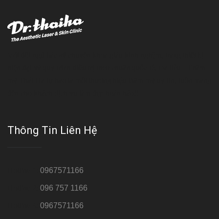
Với đội ngũ bác sỹ chuyên khoa giàu kinh nghệm, trang thiết bị
hiện đại và quy trình điều trị theo chuẩn quốc tế, Da liễu - Thẩm
mỹ Thái Hà tự hào là một thương hiệu thẩm mỹ uy tín, luôn mang
đến cho khách dịch vụ làm đẹp hoàn hảo!!
Thông Tin Liên Hệ
Hotline 1:
0967571166
Hotline 2:
096 757 1166
Hotline 3:
0967571166