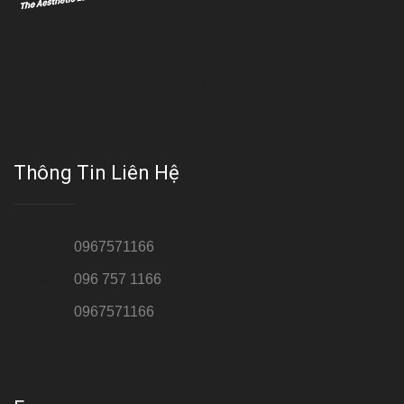
Với đội ngũ bác sỹ chuyên khoa giàu kinh nghệm, trang thiết bị
hiện đại và quy trình điều trị theo chuẩn quốc tế, Da liễu - Thẩm
mỹ Thái Hà tự hào là một thương hiệu thẩm mỹ uy tín, luôn mang
đến cho khách dịch vụ làm đẹp hoàn hảo!!
Thông Tin Liên Hệ
Hotline 1:
0967571166
Hotline 2:
096 757 1166
Hotline 3:
0967571166
Cơ sở : Số 8 ngõ 26 Hoàng Cầu, Đống Đa, Hà Nội