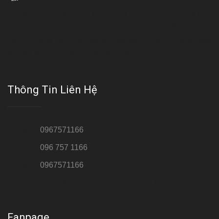
Với đội ngũ bác sỹ chuyên khoa giàu kinh nghệm, trang thiết bị
hiện đại và quy trình điều trị theo chuẩn quốc tế, Da liễu - Thẩm
mỹ Thái Hà tự hào là một thương hiệu thẩm mỹ uy tín, luôn mang
đến cho khách dịch vụ làm đẹp hoàn hảo!!
Thông Tin Liên Hệ
Hotline 1:
0967571166
Hotline 2:
096 757 1166
Hotline 3:
0967571166
Cơ sở : Số 8 ngõ 26 Hoàng Cầu, Đống Đa, Hà Nội
Fanpage