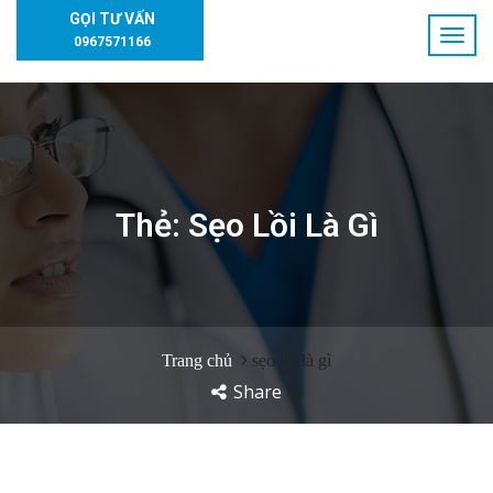
GỌI TƯ VẤN
0967571166
Thẻ:
Sẹo Lồi Là Gì
Trang chủ
sẹo lồi là gì
Share