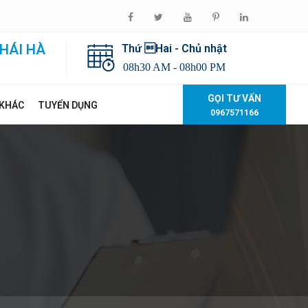
HÁI HÀ
Thứ Hai - Chủ nhật
08h30 AM - 08h00 PM
GỌI TƯ VẤN
 KHÁC
TUYỂN DỤNG
0967571166