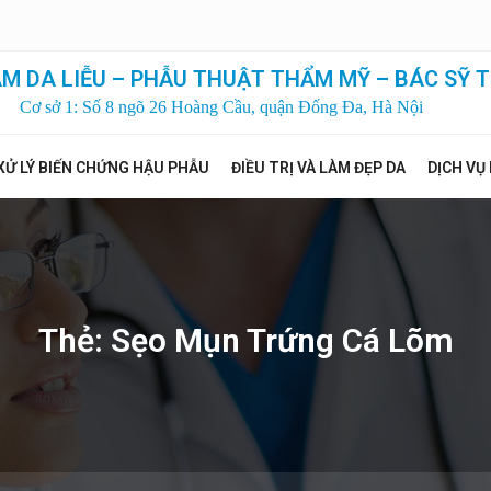
M DA LIỄU – PHẪU THUẬT THẨM MỸ – BÁC SỸ T
Cơ sở 1: Số 8 ngõ 26 Hoàng Cầu, quận Đống Đa, Hà Nội
XỬ LÝ BIẾN CHỨNG HẬU PHẪU
ĐIỀU TRỊ VÀ LÀM ĐẸP DA
DỊCH VỤ
Thẻ:
Sẹo Mụn Trứng Cá Lõm