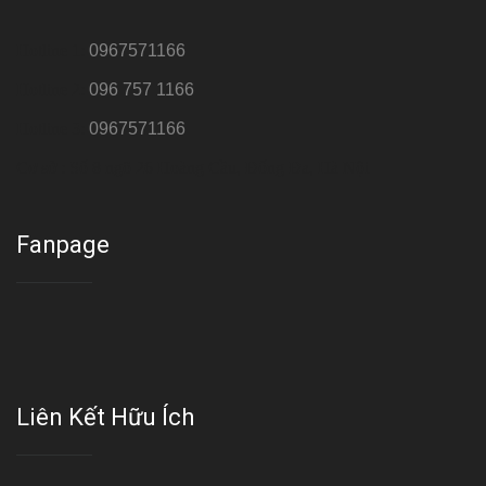
Hotline 1:
0967571166
Hotline 2:
096 757 1166
Hotline 3:
0967571166
Cơ sở : Số 8 ngõ 26 Hoàng Cầu, Đống Đa, Hà Nội
Fanpage
Liên Kết Hữu Ích