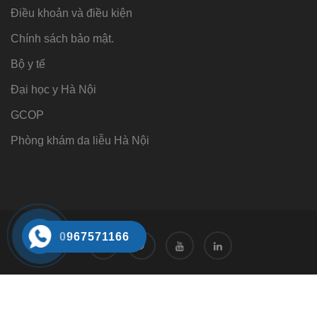
Điều khoản và điều kiện
Chính sách bảo mật.
Bộ y tế
Đại học y Hà Nội
GCOP
Phòng khám da liễu Hà Nội
0967571166
Tư vấn
Tư vấn trực tuyến 24/7
0968221166