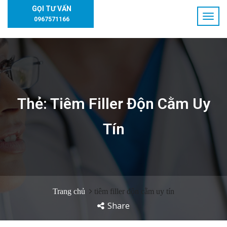
GỌI TƯ VẤN
0967571166
Thẻ:
Tiêm Filler Độn Cằm Uy
Tín
Trang chủ
tiêm filler độn cằm uy tín
Share