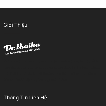
Giới Thiệu
Với đội ngũ bác sỹ chuyên khoa giàu kinh nghệm, trang thiết bị
hiện đại và quy trình điều trị theo chuẩn quốc tế, Da liễu - Thẩm
mỹ Thái Hà tự hào là một thương hiệu thẩm mỹ uy tín, luôn mang
đến cho khách dịch vụ làm đẹp hoàn hảo!!
Thông Tin Liên Hệ