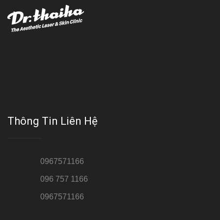
Với đội ngũ bác sỹ chuyên khoa giàu kinh nghệm, trang thiết bị
hiện đại và quy trình điều trị theo chuẩn quốc tế, Da liễu - Thẩm
mỹ Thái Hà tự hào là một thương hiệu thẩm mỹ uy tín, luôn mang
đến cho khách dịch vụ làm đẹp hoàn hảo!!
Thông Tin Liên Hệ
Hotline 1:
0967571166
Hotline 2:
096 757 1166
Hotline 3:
0967571166
Cơ sở : Số 8 ngõ 26 Hoàng Cầu, Đống Đa, Hà Nội