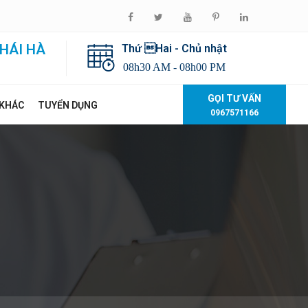
HÁI HÀ
Thứ Hai - Chủ nhật
08h30 AM - 08h00 PM
GỌI TƯ VẤN
 KHÁC
TUYỂN DỤNG
0967571166