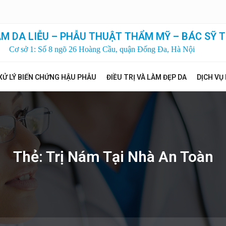
M DA LIỄU – PHẪU THUẬT THẨM MỸ – BÁC SỸ T
Cơ sở 1: Số 8 ngõ 26 Hoàng Cầu, quận Đống Đa, Hà Nội
XỬ LÝ BIẾN CHỨNG HẬU PHẪU
ĐIỀU TRỊ VÀ LÀM ĐẸP DA
DỊCH VỤ
Thẻ:
Trị Nám Tại Nhà An Toàn