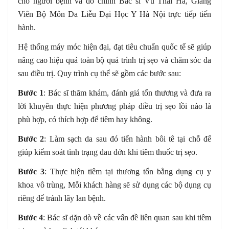
cho người bệnh và do chính Bác sĩ Vũ Thái Hà, Giảng
Viên Bộ Môn Da Liễu Đại Học Y Hà Nội trực tiếp tiến
hành.
Hệ thống máy móc hiện đại, đạt tiêu chuẩn quốc tế sẽ giúp
nâng cao hiệu quả toàn bộ quá trình trị sẹo và chăm sóc da
sau điều trị. Quy trình cụ thể sẽ gồm các bước sau:
Bước 1
: Bác sĩ thăm khám, đánh giá tổn thương và đưa ra
lời khuyên thực hiện phương pháp điều trị sẹo lồi nào là
phù hợp, có thích hợp để tiêm hay không.
Bước 2
: Làm sạch da sau đó tiến hành bôi tê tại chỗ để
giúp kiểm soát tình trạng đau đớn khi tiêm thuốc trị sẹo.
Bước 3
: Thực hiện tiêm tại thương tổn bằng dụng cụ y
khoa vô trùng, Mỗi khách hàng sẽ sử dụng các bộ dụng cụ
riêng để tránh lây lan bệnh.
Bước 4
: Bác sĩ dặn dò về các vấn đề liên quan sau khi tiêm