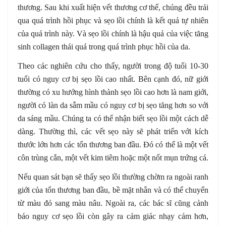
thương. Sau khi xuất hiện vết thương cơ thể, chúng đều trải
qua quá trình hồi phục và sẹo lồi chính là kết quả tự nhiên
của quá trình này. Và sẹo lồi chính là hậu quả của việc tăng
sinh collagen thái quá trong quá trình phục hồi của da.
Theo các nghiên cứu cho thấy, người trong độ tuổi 10-30
tuổi có nguy cơ bị sẹo lồi cao nhất. Bên cạnh đó, nữ giới
thường có xu hướng hình thành sẹo lồi cao hơn là nam giới,
người có làn da sẫm mầu có nguy cơ bị sẹo tăng hơn so với
da sáng mầu. Chúng ta có thể nhận biết sẹo lồi một cách dễ
dàng. Thường thì, các vết sẹo này sẽ phát triển với kích
thước lớn hơn các tổn thương ban đầu. Đó có thể là một vết
côn trùng cắn, một vết kim tiêm hoặc một nốt mụn trứng cá.
Nếu quan sát bạn sẽ thấy sẹo lồi thường chờm ra ngoài ranh
giới của tổn thương ban đầu, bề mặt nhẵn và có thể chuyển
từ màu đỏ sang màu nâu. Ngoài ra, các bác sĩ cũng cảnh
báo nguy cơ sẹo lồi còn gây ra cảm giác nhạy cảm hơn,