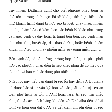
trị sẹo và hẹn lịch tái khám…
Tuy nhiên, Dr.thaiha cũng cho biết phương pháp tiêm tại
chỗ tổn thương chữa sẹo lồi sẽ không thể thực hiện nếu
như khách hàng đang bị hợp sẹo bị loét, chảy máu, nhiễm
khuẩn, chàm hóa có kèm theo các bệnh lý khác như trứng
cá nặng, bệnh dạ dày hoặc tá tràng tiến tiến, các bệnh mạn
tính như tăng huyết áp, đái tháo đường hoặc bệnh nhiễm
khuẩn như lao phổi hay nhiễm nấm, suy giảm miễn dịch…
Bên cạnh đó, sẽ có những trường hợp chúng ta phải phối
hợp các phương pháp điều trị sẹo khác nhau để có hiệu quả
tốt nhất và hạn chế tác dụng phụ nhiều nhất
Ngay lúc này, nếu bạn đang bị sẹo lồi hãy đến với Dr.thaiha
để được bác sĩ tư vấn kỹ hơn về các giải pháp trị sẹo an
toàn như tiêm tại tổn thương hoặc laser trị sẹo. Tin chắc
rằng tất cả các khách hàng khi đến với Dr.thaiha đều sẽ hài
lòng về hiệu quả đạt được và tiết kiệm chi phí điều trị sẹo