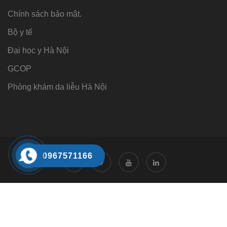
Chính sách bảo mật.
Bộ y tế
Đại học y Hà Nội
GCOP
Phòng khám da liễu Hà Nội
0967571166
Tư vấn
Tư vấn trực tuyến 24/7
0968221166
Đặt hẹn