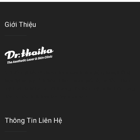
Giới Thiệu
Với đội ngũ bác sỹ chuyên khoa giàu kinh nghệm, trang thiết bị
hiện đại và quy trình điều trị theo chuẩn quốc tế, Da liễu - Thẩm
mỹ Thái Hà tự hào là một thương hiệu thẩm mỹ uy tín, luôn mang
đến cho khách dịch vụ làm đẹp hoàn hảo!!
Thông Tin Liên Hệ