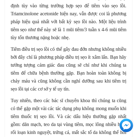
định tùy vào từng trường hợp sẹo để tiêm vào sẹo lồi.
Triamcinolone acetonide hiện nay, vẫn được coi là phương
pháp hiệu quả nhất với bất kỳ sẹo lồi nào. Một liệu trình
tiêm sẹo như thế này sẽ là 1 mũi tiêm/3 tuần x 4-6 mũi tiêm
tùy tổn thương nặng hoặc nhẹ.
Tiêm điều trị sẹo lồi có thể gây đau đớn nhưng không nhiều
bởi đây chỉ là phương pháp điều trị sẹo ít xâm lấn. Bạn hãy
tưởng tượng cảm giác đau cũng sẽ chỉ như khi chúng ta
tiêm để chữa bệnh thường gặp. Bạn hoàn toàn không bị
chảy máu và cũng không cần nghỉ dưỡng sau khi tiêm trị
sẹo lồi tại các cơ sở y tế uy tín.
Tuy nhiên, theo các bác sĩ chuyên khoa thì chúng ta cũng
có thể gặp một vài các tác dụng phụ không mong muốn khi
tiêm thuốc trị sẹo lồi. Và các dấu hiệu thường gặp nhất
+3
gồm: dãn mạch, teo da tại vùng tiêm, mọc lông nhiều hơn,
rối loạn kinh nguyệt, trứng cá, mất sắc tố da không thể hồi