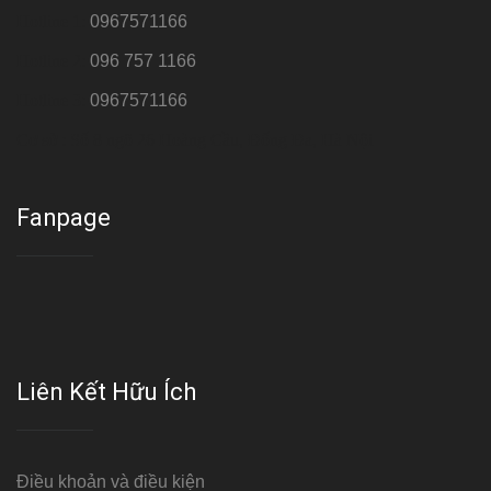
Hotline 1:
0967571166
Hotline 2:
096 757 1166
Hotline 3:
0967571166
Cơ sở : Số 8 ngõ 26 Hoàng Cầu, Đống Đa, Hà Nội
Fanpage
Liên Kết Hữu Ích
Điều khoản và điều kiện