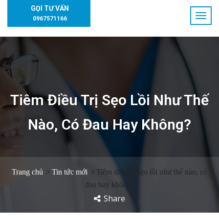
GỌI TƯ VẤN
0967571166
Tiêm Điều Trị Sẹo Lồi Như Thế
Nào, Có Đau Hay Không?
Trang chủ
Tin tức mới
Tiêm điều trị sẹo lồi như thế nào, có
đau hay không?
Share