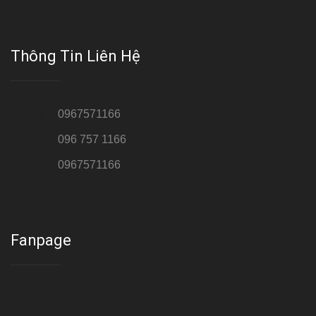
đến cho khách dịch vụ làm đẹp hoàn hảo!!
Thông Tin Liên Hệ
Hotline 1:
0967571166
Hotline 2:
096 757 1166
Hotline 3:
0967571166
Cơ sở : Số 8 ngõ 26 Hoàng Cầu, Đống Đa, Hà Nội
Fanpage