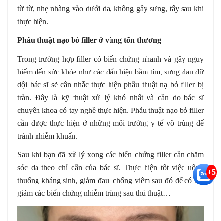
từ từ, nhẹ nhàng vào dưới da, không gây sưng, tấy sau khi
thực hiện.
Phẫu thuật nạo bỏ filler ở vùng tổn thương
Trong trường hợp filler có biến chứng nhanh và gây nguy
hiểm đến sức khỏe như các dấu hiệu bầm tím, sưng đau dữ
dội bác sĩ sẽ cân nhắc thực hiện phẫu thuật nạ bỏ filler bị
tràn. Đây là kỹ thuật xử lý khó nhất và cần do bác sĩ
chuyên khoa có tay nghề thực hiện. Phẫu thuật nạo bỏ filler
cần được thực hiện ở những môi trường y tế vô trùng để
tránh nhiễm khuẩn.
Sau khi bạn đã xử lý xong các biến chứng filler cần chăm
sóc da theo chỉ dẫn của bác sĩ. Thực hiện tốt việc uống
+5
thuống kháng sinh, giảm đau, chống viêm sau đó để có thể
giảm các biến chứng nhiễm trùng sau thủ thuật…