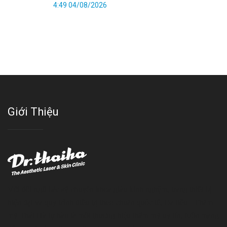
4:49 04/08/2026
Giới Thiệu
Với đội ngũ bác sỹ chuyên khoa giàu kinh nghệm, trang thiết bị
hiện đại và quy trình điều trị theo chuẩn quốc tế, Da liễu - Thẩm
mỹ Thái Hà tự hào là một thương hiệu thẩm mỹ uy tín, luôn mang