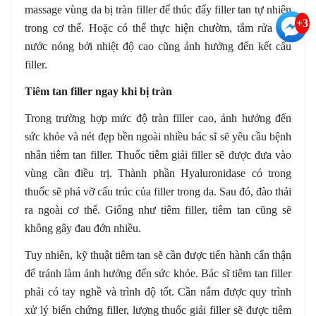
massage vùng da bị tràn filler để thúc đẩy filler tan tự nhiên
+3
trong cơ thể. Hoặc có thể thực hiện chườm, tắm rửa với
nước nóng bởi nhiệt độ cao cũng ảnh hưởng đến kết cấu
filler.
Tiêm tan filler ngay khi bị tràn
Trong trường hợp mức độ tràn filler cao, ảnh hưởng đến
sức khỏe và nét đẹp bền ngoài nhiều bác sĩ sẽ yêu cầu bệnh
nhân tiêm tan filler. Thuốc tiêm giải filler sẽ được đưa vào
vùng cần điều trị. Thành phần Hyaluronidase có trong
thuốc sẽ phá vỡ cấu trúc của filler trong da. Sau đó, đào thải
ra ngoài cơ thể. Giống như tiêm filler, tiêm tan cũng sẽ
không gây đau đớn nhiều.
Tuy nhiên, kỹ thuật tiêm tan sẽ cần được tiến hành cẩn thận
để tránh làm ảnh hưởng đến sức khỏe. Bác sĩ tiêm tan filler
phải có tay nghề và trình độ tốt. Cần nắm được quy trình
xử lý biến chứng filler, lượng thuốc giải filler sẽ được tiêm