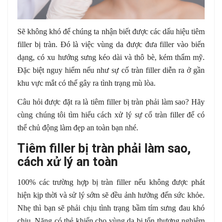
Sẽ không khó để chúng ta nhận biết được các dấu hiệu tiêm
filler bị tràn. Đó là việc vùng da được đưa filler vào biến
dạng, có xu hướng sưng kéo dài và thô bè, kém thẩm mỹ.
Đặc biệt nguy hiểm nếu như sự cố tràn filler diễn ra ở gần
khu vực mắt có thể gây ra tình trạng mù lòa.
Câu hỏi được đặt ra là tiêm filler bị tràn phải làm sao? Hãy
cùng chúng tôi tìm hiểu cách xử lý sự cố tràn filler để có
thể chủ động làm đẹp an toàn bạn nhé.
Tiêm filler bị tràn phải làm sao,
cách xử lý an toàn
100% các trường hợp bị tràn filler nếu không được phát
hiện kịp thời và sử lý sớm sẽ đều ảnh hưởng đến sức khỏe.
Nhẹ thì bạn sẽ phải chịu tình trạng bầm tím sưng đau khó
chịu. Nặng có thẻ khiến cho vùng da bị tổn thương nghiệm