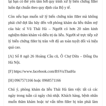
lại bạn có thể yên tâm bởi quy trình xử lý biến chứng filler
luôn đạt chuẩn theo quy định của Bộ y tế.
Còn nếu bạn muốn xử lý biến chứng tràn filler mà không
phải chờ đợi lâu hãy đến với phòng khám da liễu thẩm mỹ
của bác sĩ Vũ Thái Hà – Người có hơn 20 năm kinh
nghiệm thăm khám và điều trị da liễu. Người sẽ trực tiếp xử
lý biến chứng filler bị tràn với độ an toàn tuyệt đối và hiệu
quả cao.
[A] Số 8 ngõ 26 Hoàng Cầu cũ, Ô Chợ Dừa – Đống Đa
Hà Nội.
[F] https://www.facebook.com/BSVuThaiHa
[H] 0967571166 hoặc 0968571166
Chú ý, phòng khám da liễu Thái Hà làm việc tất cả các
ngày trong tuần cả ngày chủ nhật. Khách hàng, bệnh nhân
muốn thăm khám hoặc tư vấn tiêm filler bị tràn phải làm