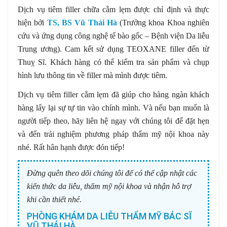
Dịch vụ tiêm filler chữa cằm lẹm được chỉ định và thực
hiện bởi
TS, BS Vũ Thái Hà
(Trưởng khoa Khoa nghiên
cứu và ứng dụng công nghệ tế bào gốc – Bệnh viện Da liễu
Trung ương). Cam kết sử dụng TEOXANE filler đến từ
Thuỵ Sĩ. Khách hàng có thể kiểm tra sản phẩm và chụp
hình lưu thông tin về filler mà mình được tiêm.
Dịch vụ tiêm filler cằm lẹm đã giúp cho hàng ngàn khách
hàng lấy lại sự tự tin vào chính mình. Và nếu bạn muốn là
người tiếp theo, hãy liên hệ ngay với chúng tôi để đặt hẹn
và đến trải nghiệm phương pháp thẩm mỹ nội khoa này
nhé. Rất hân hạnh được đón tiếp!
Đừng quên theo dõi chúng tôi để có thể cập nhật các
kiến thức da liễu, thẩm mỹ nội khoa và nhận hỗ trợ
khi cần thiết nhé.
PHÒNG KHÁM DA LIỄU THẨM MỸ BÁC SĨ
VŨ THÁI HÀ