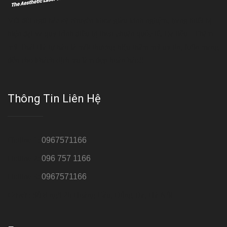
Với đội ngũ bác sỹ chuyên khoa giàu kinh nghệm, trang thiết bị
hiện đại và quy trình điều trị theo chuẩn quốc tế, Da liễu - Thẩm
mỹ Thái Hà tự hào là một thương hiệu thẩm mỹ uy tín, luôn mang
đến cho khách dịch vụ làm đẹp hoàn hảo!!
Thông Tin Liên Hệ
Hotline 1:
0967571166
Hotline 2:
096 757 1166
Hotline 3:
0967571166
Cơ sở : Số 8 ngõ 26 Hoàng Cầu, Đống Đa, Hà Nội