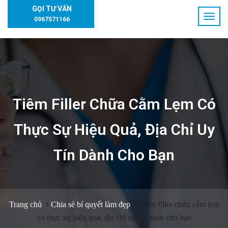
GỌI TƯ VẤN
0967571166
Tiêm Filler Chữa Cằm Lẹm Có
Thực Sự Hiệu Quả, Địa Chỉ Uy
Tín Dành Cho Bạn
Trang chủ
Chia sẻ bí quyết làm đẹp
Tiêm filler chữa cằm lẹm
có thực sự hiệu quả, địa chỉ uy tín dành cho bạn