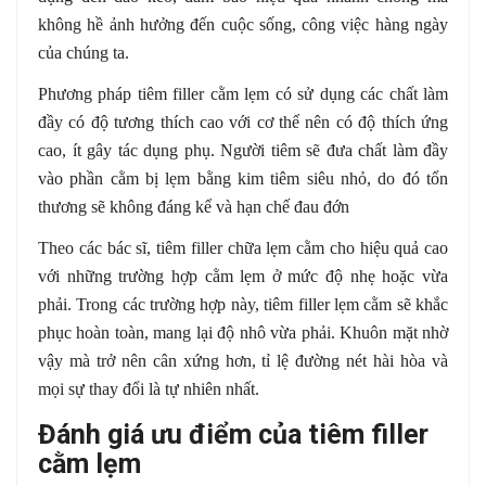
không hề ảnh hưởng đến cuộc sống, công việc hàng ngày
của chúng ta.
Phương pháp tiêm filler cằm lẹm có sử dụng các chất làm
đầy có độ tương thích cao với cơ thể nên có độ thích ứng
cao, ít gây tác dụng phụ. Người tiêm sẽ đưa chất làm đầy
vào phần cằm bị lẹm bằng kim tiêm siêu nhỏ, do đó tổn
thương sẽ không đáng kể và hạn chế đau đớn
Theo các bác sĩ, tiêm filler chữa lẹm cằm cho hiệu quả cao
với những trường hợp cằm lẹm ở mức độ nhẹ hoặc vừa
phải. Trong các trường hợp này, tiêm filler lẹm cằm sẽ khắc
phục hoàn toàn, mang lại độ nhô vừa phải. Khuôn mặt nhờ
vậy mà trở nên cân xứng hơn, tỉ lệ đường nét hài hòa và
mọi sự thay đổi là tự nhiên nhất.
Đánh giá ưu điểm của tiêm filler
cằm lẹm