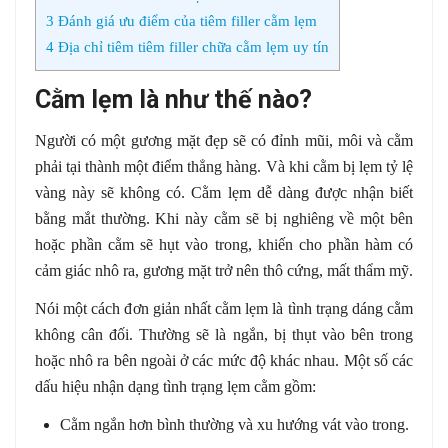
3
Đánh giá ưu điểm của tiêm filler cằm lẹm
4
Địa chỉ tiêm tiêm filler chữa cằm lẹm uy tín
Cằm lẹm là như thế nào?
Người có một gương mặt đẹp sẽ có đỉnh mũi, môi và cằm
phải tại thành một điểm thẳng hàng. Và khi cằm bị lẹm tỷ lệ
vàng này sẽ không có. Cằm lẹm dễ dàng được nhận biết
bằng mắt thường. Khi này cằm sẽ bị nghiêng về một bên
hoặc phần cằm sẽ hụt vào trong, khiến cho phần hàm có
cảm giác nhô ra, gương mặt trở nên thô cứng, mất thẩm mỹ.
Nói một cách đơn giản nhất cằm lẹm là tình trạng dáng cằm
không cân đối. Thường sẽ là ngắn, bị thụt vào bên trong
hoặc nhô ra bên ngoài ở các mức độ khác nhau. Một số các
dấu hiệu nhận dạng tình trạng lẹm cằm gồm:
Cằm ngắn hơn bình thường và xu hướng vát vào trong.