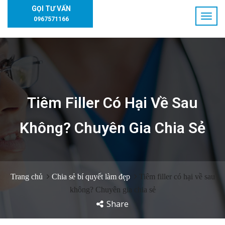
GỌI TƯ VẤN
0967571166
Tiêm Filler Có Hại Về Sau
Không? Chuyên Gia Chia Sẻ
Trang chủ
Chia sẻ bí quyết làm đẹp
Tiêm filler có hại về sau
không? Chuyên gia chia sẻ
Share