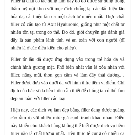
Filler là chất có tác dụng làm đầy do đó được sử dụng trong
thẩm mỹ nội khoa với mục đích chống lại các dấu hiệu lão
hóa da, cải thiện làn da một cách tự nhiên nhất. Thực chất
filler có cấu tạo tử Axit Hyaluronic, giống như một chất tự
nhiên tồn tại trong cơ thể. Do đó, giới chuyên gia đánh giá
đây là sản phẩm lành tính và an toàn với con người (dĩ
nhiên là ở các điều kiện cho phép).
Filler từ lâu đã được ứng dụng vào trong trẻ hóa da và
chỉnh hình gương mặt. Phổ biến nhất vẫn là xóa nhăn với
filler, nâng mũi, thon gọn cằm và làm đầy thái dương…
Filler được đưa vào dưới da với hình thức tiêm vi điểm. Chỉ
định của bác sĩ da liễu luôn cần thiết để chúng ta có thể làm
đẹp an toàn với filler các loại.
Hiện nay, các dịch vụ làm đẹp bằng filler đang được quảng
cáo rầm rộ với nhiều mức giá cạnh tranh khác nhau. Điều
này khiến cho khách hàng không thể biết được dịch vụ tiêm
filler nào là chất lượng nhất. Trên thực tế cũng có nhiều ca