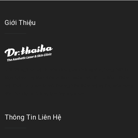
Giới Thiệu
Với đội ngũ bác sỹ chuyên khoa giàu kinh nghệm, trang thiết bị
hiện đại và quy trình điều trị theo chuẩn quốc tế, Da liễu - Thẩm
mỹ Thái Hà tự hào là một thương hiệu thẩm mỹ uy tín, luôn mang
đến cho khách dịch vụ làm đẹp hoàn hảo!!
Thông Tin Liên Hệ