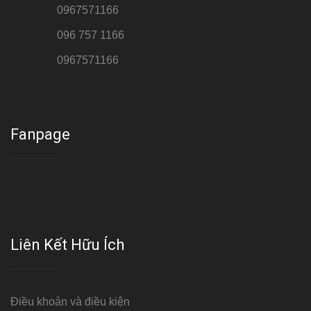
Hotline 1:
0967571166
Hotline 2:
096 757 1166
Hotline 3:
0967571166
Cơ sở : Số 8 ngõ 26 Hoàng Cầu, Đống Đa, Hà Nội
Fanpage
Liên Kết Hữu Ích
Điều khoản và điều kiện