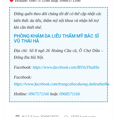
️ Hotline: 0967571166 hoặc 0968571166
Đừng quên theo dõi chúng tôi để có thể cập nhật các
kiến thức da liễu, thẩm mỹ nội khoa và nhận hỗ trợ
khi cần thiết nhé.
PHÒNG KHÁM DA LIỄU THẨM MỸ BÁC SĨ
VŨ THÁI HÀ
Địa chỉ:
Số 8 ngõ 26 Hoàng Cầu cũ, Ô Chợ Dừa –
Đống Đa Hà Nội.
Facebook:
https://www.facebook.com/BSVuThaiHa
Facebook:
https://www.facebook.com/trungcahocduong.dalieuthaiha
Hotline:
0967571166
hoặc
0968571166
9:12 Sáng 30/06/2021
1530 lượt xem