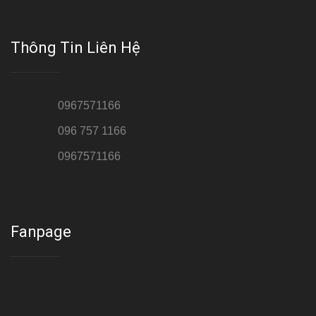
Thông Tin Liên Hệ
Hotline 1:
0967571166
Hotline 2:
096 757 1166
Hotline 3:
0967571166
Cơ sở : Số 8 ngõ 26 Hoàng Cầu, Đống Đa, Hà Nội
Fanpage