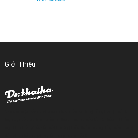
Giới Thiệu
Với đội ngũ bác sỹ chuyên khoa giàu kinh nghệm, trang thiết bị
hiện đại và quy trình điều trị theo chuẩn quốc tế, Da liễu - Thẩm
mỹ Thái Hà tự hào là một thương hiệu thẩm mỹ uy tín, luôn mang
đến cho khách dịch vụ làm đẹp hoàn hảo!!