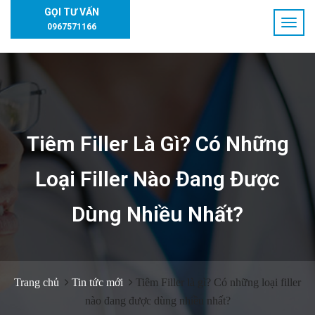
GỌI TƯ VẤN
0967571166
Tiêm Filler Là Gì? Có Những
Loại Filler Nào Đang Được
Dùng Nhiều Nhất?
Trang chủ
Tin tức mới
Tiêm Filler là gì? Có những loại filler
nào đang được dùng nhiều nhất?