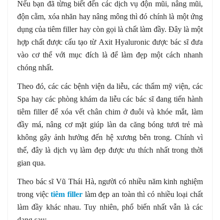
Nếu bạn đã từng biết đến các dịch vụ độn mũi, nâng mũi,
độn cằm, xóa nhăn hay nâng mông thì đó chính là một ứng
dụng của tiêm filler hay còn gọi là chất làm đầy. Đây là một
hợp chất được cấu tạo từ Axit Hyaluronic được bác sĩ đưa
vào cơ thể với mục đích là để làm đẹp một cách nhanh
chóng nhất.
Theo đó, các các bệnh viện da liễu, các thẩm mỹ viện, các
Spa hay các phòng khám da liễu các bác sĩ đang tiến hành
tiêm filler để xóa vết chân chim ở đuôi và khóe mắt, làm
đầy má, nâng cơ mặt giúp làn da căng bóng tươi trẻ mà
không gây ảnh hưởng đến hệ xương bên trong. Chính vì
thế, đây là dịch vụ làm đẹp được ưu thích nhất trong thời
gian qua.
Theo bác sĩ Vũ Thái Hà, người có nhiều năm kinh nghiệm
trong việc
tiêm filler
làm đẹp an toàn thì có nhiều loại chất
làm đầy khác nhau. Tuy nhiên, phổ biến nhất vẫn là các
dạng sau: