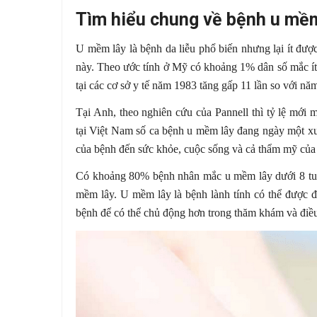
Tìm hiểu chung về bệnh u mề
U mềm lây là bệnh da liễu phổ biến nhưng lại ít được
này. Theo ước tính ở Mỹ có khoảng 1% dân số mắc ít
tại các cơ sở y tế năm 1983 tăng gấp 11 lần so với n
Tại Anh, theo nghiên cứu của Pannell thì tỷ lệ mới
tại Việt Nam số ca bệnh u mềm lây đang ngày một xu
của bệnh đến sức khỏe, cuộc sống và cả thẩm mỹ của
Có khoảng 80% bệnh nhân mắc u mềm lây dưới 8 tuổi
mềm lây. U mềm lây là bệnh lành tính có thể được đi
bệnh để có thể chủ động hơn trong thăm khám và điều 