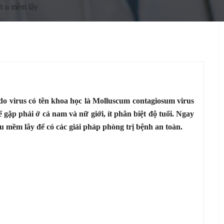
h u mềm lây
o virus có tên khoa học là Molluscum contagiosum virus
ặp phải ở cả nam và nữ giới, ít phân biệt độ tuổi. Ngay
u mềm lây để có các giải pháp phòng trị bệnh an toàn.