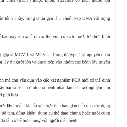
sum virus (MCV) thuộc nhóm Poxvirus có kích thước lớn
n hình chùy, trong chứa gen là 1 chuỗi kép DNA với trọng
ế bào này sản xuất ra các thể vùi, có kích thước lớn hơn bình
ờng gặp là MCV 1 và MCV 2. Trong đó type 1 là nguyên nhân
 lây ở người lớn và được xếp vào nhóm các bệnh lây truyền
ệnh mà chủ yếu dựa vào các xét nghiệm PCR mới có thể định
lây bác sĩ sẽ chỉ định cho bệnh nhân làm các xét nghiệm lâm
rị phù hợp.
c lây truyền là tiếp xúc trực tiếp hay gián tiếp qua các dụng
ng bể tắm, dùng khăn, dụng cụ thể thao chung hoặc ngồi cùng
do tắm ở bể bơi chung với người mắc bệnh.