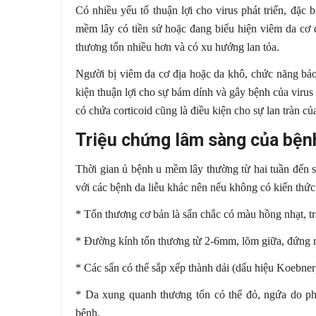
Có nhiều yếu tố thuận lợi cho virus phát triển, đặc
mềm lây có tiền sử hoặc đang biểu hiện viêm da cơ 
thương tổn nhiều hơn và có xu hướng lan tỏa.
Người bị viêm da cơ địa hoặc da khô, chức năng bảo
kiện thuận lợi cho sự bám dính và gây bệnh của virus 
có chứa corticoid cũng là điều kiện cho sự lan tràn c
Triệu chứng lâm sàng của bện
Thời gian ủ bệnh u mềm lây thường từ hai tuần đến s
với các bệnh da liễu khác nên nếu không có kiến thức
* Tổn thương cơ bản là sẩn chắc có màu hồng nhạt, t
* Đường kính tổn thương từ 2-6mm, lõm giữa, đứng r
* Các sẩn có thể sắp xếp thành dải (dấu hiệu Koebner
* Da xung quanh thương tổn có thể đỏ, ngứa do ph
bệnh.