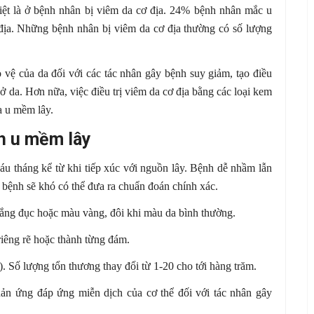
 biệt là ở bệnh nhân bị viêm da cơ địa. 24% bệnh nhân mắc u
địa. Những bệnh nhân bị viêm da cơ địa thường có số lượng
 vệ của da đối với các tác nhân gây bệnh suy giảm, tạo điều
ở da. Hơn nữa, việc điều trị viêm da cơ địa bằng các loại kem
ủa u mềm lây.
h u mềm lây
áu tháng kể từ khi tiếp xúc với nguồn lây. Bệnh dễ nhầm lẫn
 bệnh sẽ khó có thể đưa ra chuẩn đoán chính xác.
rắng đục hoặc màu vàng, đôi khi màu da bình thường.
iêng rẽ hoặc thành từng đám.
). Số lượng tổn thương thay đổi từ 1-20 cho tới hàng trăm.
ản ứng đáp ứng miễn dịch của cơ thể đối với tác nhân gây