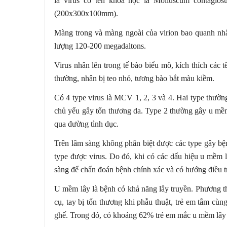
là virus có tên khoa học là Molluscum contagio
(200x300x100mm).
Màng trong và màng ngoài của virion bao quanh nhâ
lượng 120-200 megadaltons.
Virus nhân lên trong tế bào biểu mô, kích thích các t
thường, nhân bị teo nhỏ, tương bào bắt màu kiềm.
Có 4 type virus là MCV 1, 2, 3 và 4. Hai type thư
chủ yếu gây tổn thương da. Type 2 thường gây u mềm
qua đường tình dục.
Trên lâm sàng không phân biệt được các type gây b
type được virus. Do đó, khi có các dấu hiệu u mềm 
sàng để chẩn đoán bệnh chính xác và có hướng điều t
U mềm lây là bệnh có khả năng lây truyền. Phương thứ
cụ, tay bị tổn thương khi phẫu thuật, trẻ em tắm cù
ghế. Trong đó, có khoảng 62% trẻ em mắc u mềm lây 