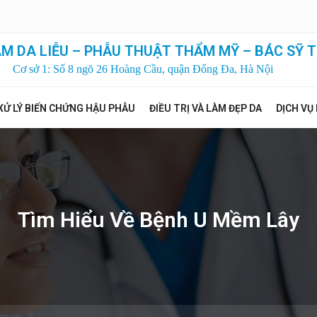
M DA LIỄU – PHẪU THUẬT THẨM MỸ – BÁC SỸ T
Cơ sở 1: Số 8 ngõ 26 Hoàng Cầu, quận Đống Đa, Hà Nội
XỬ LÝ BIẾN CHỨNG HẬU PHẪU
ĐIỀU TRỊ VÀ LÀM ĐẸP DA
DỊCH VỤ
Tìm Hiểu Về Bệnh U Mềm Lây