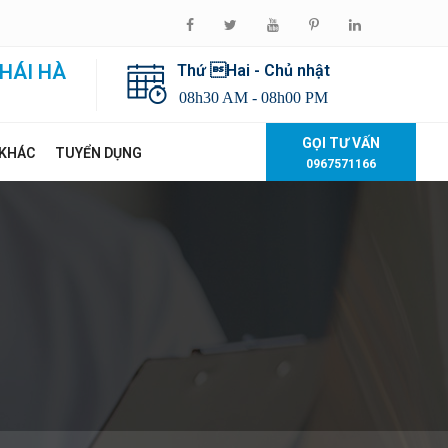
HÁI HÀ
Thứ Hai - Chủ nhật
08h30 AM - 08h00 PM
GỌI TƯ VẤN
 KHÁC
TUYỂN DỤNG
0967571166