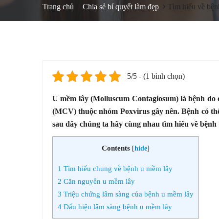
Trang chủ
Chia sẻ bí quyết làm đẹp
Tìm hiểu về bện
5/5 - (1 bình chọn)
U mềm lây (Molluscum Contagiosum) là bệnh do d
(MCV) thuộc nhóm Poxvirus gây nên. Bệnh có thể g
sau đây chúng ta hãy cùng nhau tìm hiểu về bệnh 
Contents
[
hide
]
1
Tìm hiểu chung về bệnh u mềm lây
2
Căn nguyên u mềm lây
3
Triệu chứng lâm sàng của bệnh u mềm lây
4
Dấu hiệu lâm sàng bệnh u mềm lây