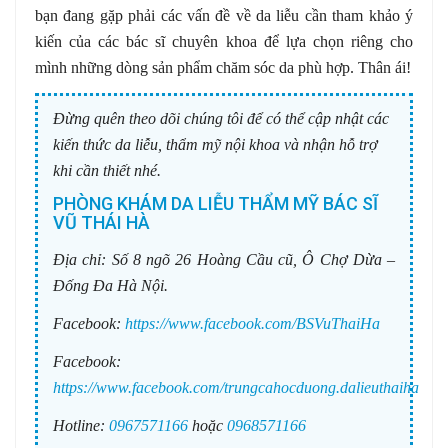
bạn đang gặp phải các vấn đề về da liễu cần tham khảo ý
kiến của các bác sĩ chuyên khoa để lựa chọn riêng cho
mình những dòng sản phẩm chăm sóc da phù hợp. Thân ái!
Đừng quên theo dõi chúng tôi để có thể cập nhật các
kiến thức da liễu, thẩm mỹ nội khoa và nhận hỗ trợ
khi cần thiết nhé.
PHÒNG KHÁM DA LIỄU THẨM MỸ BÁC SĨ
VŨ THÁI HÀ
Địa chỉ:
Số 8 ngõ 26 Hoàng Cầu cũ, Ô Chợ Dừa –
Đống Đa Hà Nội.
Facebook:
https://www.facebook.com/BSVuThaiHa
Facebook:
https://www.facebook.com/trungcahocduong.dalieuthaiha
Hotline:
0967571166
hoặc
0968571166