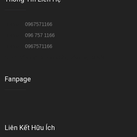
Hotline 1:
0967571166
Hotline 2:
096 757 1166
Hotline 3:
0967571166
Cơ sở : Số 8 ngõ 26 Hoàng Cầu, Đống Đa, Hà Nội
Fanpage
Liên Kết Hữu Ích