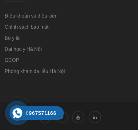
Điều khoản và điều kiện
Chính sách bảo mật.
Bộ y tế
Đại học y Hà Nội
GCOP
Phòng khám da liễu Hà Nội
0967571166
Tư vấn