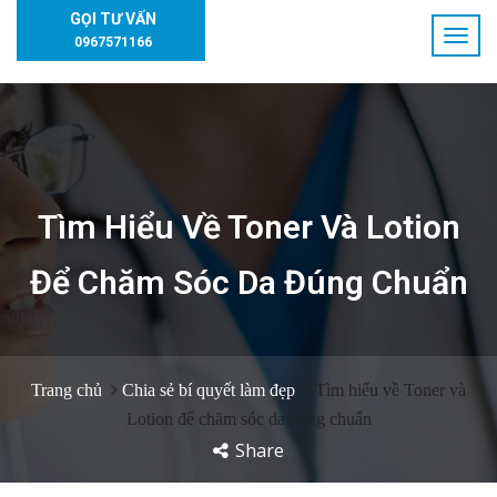
GỌI TƯ VẤN
0967571166
Tìm Hiểu Về Toner Và Lotion
Để Chăm Sóc Da Đúng Chuẩn
Trang chủ
Chia sẻ bí quyết làm đẹp
Tìm hiểu về Toner và
Lotion để chăm sóc da đúng chuẩn
Share