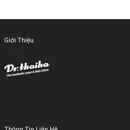
Giới Thiệu
Với đội ngũ bác sỹ chuyên khoa giàu kinh nghệm, trang thiết bị
hiện đại và quy trình điều trị theo chuẩn quốc tế, Da liễu - Thẩm
mỹ Thái Hà tự hào là một thương hiệu thẩm mỹ uy tín, luôn mang
đến cho khách dịch vụ làm đẹp hoàn hảo!!
Thông Tin Liên Hệ