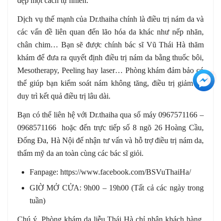
đẹp một cách tự nhiên.
Dịch vụ thế mạnh của Dr.thaiha chính là điều trị nám da và
các vấn đề liên quan đến lão hóa da khác như nếp nhăn,
chân chim… Bạn sẽ được chính bác sĩ Vũ Thái Hà thăm
khám để đưa ra quyết định điều trị nám da bằng thuốc bôi,
Mesotherapy, Peeling hay laser… Phòng khám đảm bảo có
+3
thể giúp bạn kiểm soát nám không tăng, điều trị giảm đi,
duy trì kết quả điều trị lâu dài.
Bạn có thể liên hệ với Dr.thaiha qua số máy 0967571166 –
0968571166 hoặc đến trực tiếp số 8 ngõ 26 Hoàng Cầu,
Đống Đa, Hà Nội để nhận tư vấn và hỗ trợ điều trị nám da,
thẩm mỹ da an toàn cùng các bác sĩ giỏi.
Fanpage: https://www.facebook.com/BSVuThaiHa/
GIỜ MỞ CỬA: 9h00 – 19h00 (Tất cả các ngày trong
tuần)
Chú ý, Phòng khám da liễu Thái Hà chỉ nhận khách hàng,