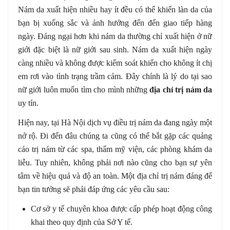
Nám da xuất hiện nhiều hay ít đều có thể khiến làn da của
bạn bị xuống sắc và ảnh hưởng đến đến giao tiếp hàng
ngày. Đáng ngại hơn khi nám da thường chỉ xuất hiện ở nữ
giới đặc biệt là nữ giới sau sinh. Nám da xuất hiện ngày
càng nhiều và không được kiểm soát khiến cho không ít chị
em rơi vào tình trạng trầm cảm. Đây chính là lý do tại sao
nữ giới luôn muốn tìm cho mình những
địa chỉ trị nám da
uy tín.
Hiện nay, tại Hà Nội dịch vụ điều trị nám da đang ngày một
nở rộ. Đi đến đâu chúng ta cũng có thể bắt gặp các quảng
cáo trị nám từ các spa, thẩm mỹ viện, các phòng khám da
liễu. Tuy nhiên, không phải nơi nào cũng cho bạn sự yên
tâm về hiệu quả và độ an toàn. Một địa chỉ trị nám đáng để
bạn tin tưởng sẽ phải đáp ứng các yêu cầu sau:
Cơ sở y tế chuyên khoa được cấp phép hoạt động công
khai theo quy định của Sở Y tế.