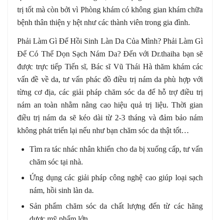
trị tốt mà còn bởi vì Phòng khám có không gian khám chữa
bệnh thân thiện y hệt như các thành viên trong gia đình.
Phải Làm Gì Để Hồi Sinh Làn Da Của Mình? Phải Làm Gì
Để Có Thể Dọn Sạch Nám Da? Đến với Dr.thaiha bạn sẽ
được trực tiếp Tiến sĩ, Bác sĩ Vũ Thái Hà thăm khám các
vấn đề về da, tư vấn phác đồ điều trị nám da phù hợp với
từng cơ địa, các giải pháp chăm sóc da để hỗ trợ điều trị
nám an toàn nhằm nâng cao hiệu quả trị liệu. Thời gian
điều trị nám da sẽ kéo dài từ 2-3 tháng và đảm bảo nám
không phát triển lại nếu như bạn chăm sóc da thật tốt…
Tìm ra tác nhác nhân khiến cho da bị xuống cấp, tư vấn
chăm sóc tại nhà.
Ứng dụng các giải pháp công nghệ cao giúp loại sạch
nám, hồi sinh làn da.
Sản phẩm chăm sóc da chất lượng đến từ các hãng
dược mỹ phẩm lớn.