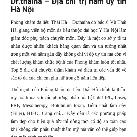
Dr.thaiha – Địa chỉ trị nám uy tín
Hà Nội
Phòng khám da liễu Thái Hà – Dr.thaiha do bác sĩ Vũ Thái
Hà, giảng viên bộ môn da liễu thuộc đại học Y Hà Nội làm
giám đốc phụ trách chuyên môn. Đây là một cơ sở y tế tư
nhân được nhiều khách hàng quan tâm và tin tưởng nhất
trong một vài năm gần đây không chỉ vì độ uy tín mà còn vì
chất lượng khám chữa bệnh của Phòng khám luôn tốt nhất.
Top 5 địa chỉ chuyên thăm khám và điều trị các vấn đề về
sắc tố da của chị em phụ nữ trong 5 năm liên tiếp.
Thế mạnh của Phòng khám da liễu Thái Hà chính là thẩm
mỹ nội khoa với các phương pháp nổi bật như IPL, Laser,
PRP, Mesotherapy, Botulinum toxin, Tiêm chất làm đầy
(Filler), HIFU, Căng chỉ… Đây đều là các phương pháp
làm đẹp cho hiệu quả tức thì đồng thời có độ an toàn cao
khi không cần phẫu thuật thẩm mỹ mà vẫn có thể giúp bạn