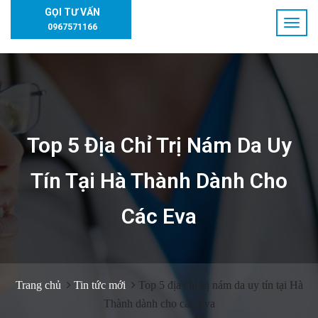
GỌI TƯ VẤN
0967571166
Top 5 Địa Chỉ Trị Nám Da Uy
Tín Tại Hà Thành Dành Cho
Các Eva
Trang chủ
Tin tức mới
Top 5 địa chỉ trị nám da uy tín tại Hà
Thành dành cho các Eva