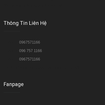
đến cho khách dịch vụ làm đẹp hoàn hảo!!
Thông Tin Liên Hệ
Hotline 1:
0967571166
Hotline 2:
096 757 1166
Hotline 3:
0967571166
Cơ sở : Số 8 ngõ 26 Hoàng Cầu, Đống Đa, Hà Nội
Fanpage