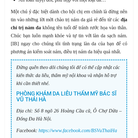
Một chú ý đặc biệt dành cho hội chị em chính là đừng nên
tin vào những lời mời chào trị nám da giá rẻ đến từ các
địa
chỉ trị nám da
không tên tuổi để tránh rước họa vào thân.
Chúc bạn luôn mạnh khỏe và tự tin với làn da sạch nám.
[IB] ngay cho chúng tôi tình trạng làn da của bạn để có
phương án kiểm soát nám, điều trị nám da hiệu quả nhất.
Đừng quên theo dõi chúng tôi để có thể cập nhật các
kiến thức da liễu, thẩm mỹ nội khoa và nhận hỗ trợ
khi cần thiết nhé.
PHÒNG KHÁM DA LIỄU THẨM MỸ BÁC SĨ
VŨ THÁI HÀ
Địa chỉ:
Số 8 ngõ 26 Hoàng Cầu cũ, Ô Chợ Dừa –
Đống Đa Hà Nội.
Facebook:
https://www.facebook.com/BSVuThaiHa