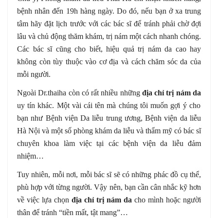
bệnh nhân đến 19h hàng ngày. Do đó, nếu bạn ở xa trung
tâm hãy đặt lịch trước với các bác sĩ để tránh phải chờ đợi
lâu và chủ động thăm khám, trị nám một cách nhanh chóng.
Các bác sĩ cũng cho biết, hiệu quả trị nám da cao hay
không còn tùy thuộc vào cơ địa và cách chăm sóc da của
mỗi người.
Ngoài Dr.thaiha còn có rất nhiều những
địa chỉ trị nám da
uy tín khác. Một vài cái tên mà chúng tôi muốn gợi ý cho
bạn như Bệnh viện Da liễu trung ương, Bệnh viện da liễu
Hà Nội và một số phòng khám da liễu và thẩm mỹ có bác sĩ
chuyên khoa làm việc tại các bệnh viện da liễu đảm
nhiệm…
Tuy nhiên, mỗi nơi, mỗi bác sĩ sẽ có những phác đồ cụ thể,
phù hợp với từng người. Vậy nên, bạn cần cân nhắc kỹ hơn
về việc lựa chọn
địa chỉ trị nám da
cho mình hoặc người
thân để tránh “tiền mất, tật mang”…