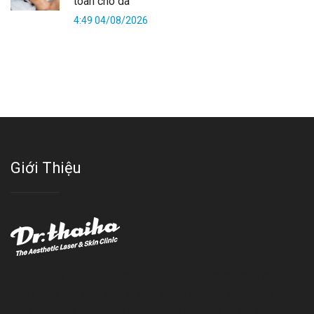
toàn cho da
4:49 04/08/2026
Giới Thiệu
Với đội ngũ bác sỹ chuyên khoa giàu kinh nghệm, trang thiết bị
hiện đại và quy trình điều trị theo chuẩn quốc tế, Da liễu - Thẩm
mỹ Thái Hà tự hào là một thương hiệu thẩm mỹ uy tín, luôn mang