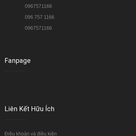
Hotline 1:
0967571166
Hotline 2:
096 757 1166
Hotline 3:
0967571166
Cơ sở : Số 8 ngõ 26 Hoàng Cầu, Đống Đa, Hà Nội
Fanpage
Liên Kết Hữu Ích
Điều khoản và điều kiện