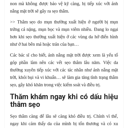
non mà không được bảo vệ kỹ càng, bị tiếp xúc với ánh
nắng mặt trời sẽ gây ra sẹo thâm.
>> Thâm sẹo do mụn thường xuất hiện ở người bị mụn
trứng cá nặng, mụn bọc và mụn viêm nhiều. Đang lo ngại
hơn khi sẹo thường xuất hiện ở các vùng da hở điển hình
như ở hai bên má hoặc trán của bạn…
Các bác sĩ cho biết, ánh nắng mặt trời được xem là yếu tố
góp phần làm nên các vết sẹo thâm lâu năm. Việc da
thường xuyên tiếp xúc với các tác nhân như ánh nắng mặt
trời, khói bụi và vi khuẩn… sẽ làm gia tăng tình trạng thâm
sẹo, gây khó khăn trong việc kiểm soát và điều trị.
Thăm khám ngay khi có dấu hiệu
thâm sẹo
Sẹo thâm càng để lâu sẽ càng khó điều trị. Chính vì thế,
ngay khi cảm thấy da của mình bị tổn thương và có xu