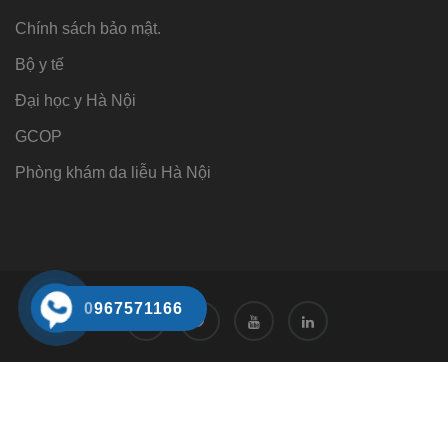
Chính sách bảo mật.
Bộ y tế
Đại học y Hà Nội
GCOP
Phòng khám da liễu Hà Nội
0967571166
Tư vấn
Tư vấn trực tuyến 24/7
0968221166
Đặt hẹn