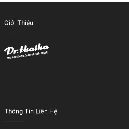
Giới Thiệu
Với đội ngũ bác sỹ chuyên khoa giàu kinh nghệm, trang thiết bị
hiện đại và quy trình điều trị theo chuẩn quốc tế, Da liễu - Thẩm
mỹ Thái Hà tự hào là một thương hiệu thẩm mỹ uy tín, luôn mang
đến cho khách dịch vụ làm đẹp hoàn hảo!!
Thông Tin Liên Hệ