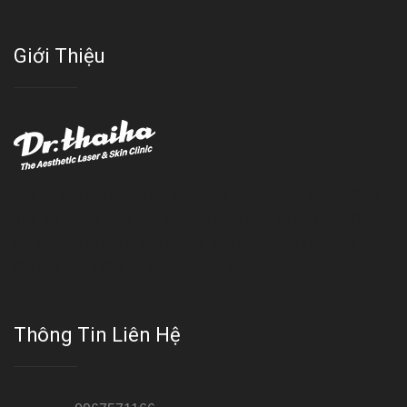
Giới Thiệu
Với đội ngũ bác sỹ chuyên khoa giàu kinh nghệm, trang thiết bị
hiện đại và quy trình điều trị theo chuẩn quốc tế, Da liễu - Thẩm
mỹ Thái Hà tự hào là một thương hiệu thẩm mỹ uy tín, luôn mang
đến cho khách dịch vụ làm đẹp hoàn hảo!!
Thông Tin Liên Hệ