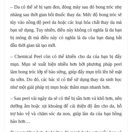
– Da có thể sẽ bị sạm đen, đóng mày sau đó bong tróc nhẹ
nhàng sau thời gian bôi thuốc thay da. Mức độ bong tróc sẽ
tùy vào nồng độ peel da hoặc các loại hóa chất thay da mà
bạn sử dụng. Tuy nhiên, điều này không có nghĩa là da bạn
bị mỏng đi mà điều này có nghĩa là da của bạn đang bắt
đầu thời gian tái tạo mới.
– Chemical Peel còn có thể khiến cho da của bạn bị đẩy
mụn. Mụn sẽ xuất hiện nhiều hơn bởi phương pháp peel
làm bong tróc lớp tế bào sừng, giúp đẩy mụn trồi lên bề mặt
da sớm. Do đó, các bác sĩ có thể sử dụng thay da sinh học
như một giải pháp trị mụn hoặc thâm mụn nhanh hơn.
– Sau peel vài ngày da sẽ có thể bị sần hơn và khô hơn, nên
dưỡng ẩm hoặc xịt khoáng để cải thiện độ ẩm cho da, hỗ
trợ bảo vệ và chăm sóc da non, giúp làn da của bạn hồng
hào hơn…