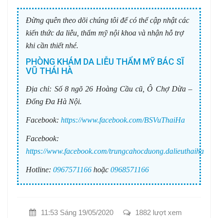
Đừng quên theo dõi chúng tôi để có thể cập nhật các
kiến thức da liễu, thẩm mỹ nội khoa và nhận hỗ trợ
khi cần thiết nhé.
PHÒNG KHÁM DA LIỄU THẨM MỸ BÁC SĨ
VŨ THÁI HÀ
Địa chỉ:
Số 8 ngõ 26 Hoàng Cầu cũ, Ô Chợ Dừa –
Đống Đa Hà Nội.
Facebook:
https://www.facebook.com/BSVuThaiHa
Facebook:
https://www.facebook.com/trungcahocduong.dalieuthaiha
Hotline:
0967571166
hoặc
0968571166
11:53 Sáng 19/05/2020
1882 lượt xem