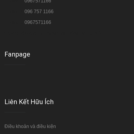
Hotline 1:
0967571166
Hotline 2:
096 757 1166
Hotline 3:
0967571166
Cơ sở : Số 8 ngõ 26 Hoàng Cầu, Đống Đa, Hà Nội
Fanpage
Liên Kết Hữu Ích
Điều khoản và điều kiện