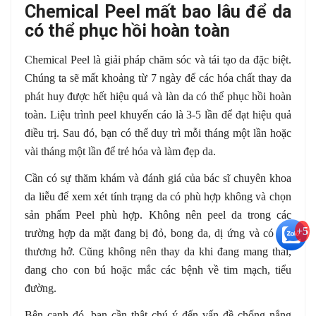
Chemical Peel mất bao lâu để da
có thể phục hồi hoàn toàn
Chemical Peel là giải pháp chăm sóc và tái tạo da đặc biệt.
Chúng ta sẽ mất khoảng từ 7 ngày để các hóa chất thay da
phát huy được hết hiệu quả và làn da có thể phục hồi hoàn
toàn. Liệu trình peel khuyến cáo là 3-5 lần để đạt hiệu quả
điều trị. Sau đó, bạn có thể duy trì mỗi tháng một lần hoặc
vài tháng một lần để trẻ hóa và làm đẹp da.
Cần có sự thăm khám và đánh giá của bác sĩ chuyên khoa
da liễu để xem xét tính trạng da có phù hợp không và chọn
sản phẩm Peel phù hợp. Không nên peel da trong các
+5
trường hợp da mặt đang bị đỏ, bong da, dị ứng và có vết
thương hở. Cũng không nên thay da khi đang mang thai,
đang cho con bú hoặc mắc các bệnh về tim mạch, tiểu
đường.
Bên cạnh đó, bạn cần thật chú ý đến vấn đề chống nắng