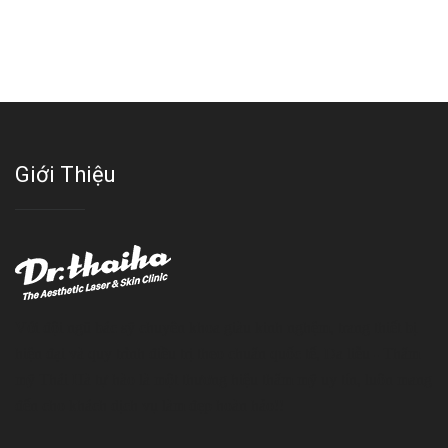
Giới Thiệu
Với đội ngũ bác sỹ chuyên khoa giàu kinh nghệm, trang thiết bị
hiện đại và quy trình điều trị theo chuẩn quốc tế, Da liễu - Thẩm
mỹ Thái Hà tự hào là một thương hiệu thẩm mỹ uy tín, luôn mang
đến cho khách dịch vụ làm đẹp hoàn hảo!!