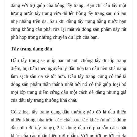
dàng với trợ giúp của bông tẩy trang. Bạn chỉ cần lấy một
lượng nước tẩy trang vừa đủ lên bông tẩy trang sau đó lau
nhẹ nhàng trên da. Sau khi dùng tẩy trang bằng nước bạn
cũng không cần phải rửa lại mặt và dòng sản phẩm này rất
phù hợp trong những chuyến du lịch của bạn.
Tẩy trang dạng dầu
Dầu tẩy trang sẽ giúp bạn nhanh chóng lấy đi lớp trang
điểm, bụi bẩn theo nguyên lý dầu hòa tan dầu nên khả năng
làm sạch sâu da sẽ tốt hơn. Dầu tẩy trang cũng có thể là
dòng sản phẩm thần thánh nhất bởi nó có thể giúp loại bỏ
mọi lớp trang điểm cứng đầu một cách dễ dàng nhưng giá
của dầu tẩy trang thường khá chát.
Có 2 loại tẩy trang dạng dầu thường gặp đó là dầu thiên
nhiên không pha trộn các chất xúc tác khác (như là dùng
dầu oliu để tẩy trang), 2 là dùng dầu có pha sẵn các chất
khác của các nhãn hiệu mỹ phẩm. Với người người có da