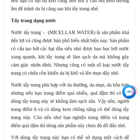
nếu bạn có làn da khô cũng nên lưu ý cần bôi kem dưỡng
ẩm để tránh da bị căng sau khi tẩy trang nhé.
Tẩy trang dạng nước
Nước tẩy trang – (MICELLAR WATER) là sản phẩm khá
tiện lợi và cũng được bán phổ biến nhất hiện nay. Sản phẩm
có cấu tạo bởi các hạt dầu siêu nhỏ được bao bọc bởi nước
xung quanh, khi tẩy trang sẽ làm sạch da mà không gây
cảm giác nhờn dính. Nhưng cũng có một số loại nước tẩy
trang có chứa cồn khiến da bị khô và lên mụn đấy nhé.
Nước tẩy trang phù hợp với da thường, da mụn, da hỗn hợp
+3
nhưng nếu bạn trang điểm quá nhiều, quá đậm thì có thể
dòng tẩy trang này sẽ không làm sạch sâu. Vậy nên, người
trang điểm ít và có dùng kem chống nắng có thể dùng tẩy
trang này. Còn nếu như bạn nghiện trang điểm và trang
điểm quá đậm thì dòng sản phẩm này chưa đủ đô đâu nhé.
Với dòng tẩy trang này bạn có thể sử dụng một cách dễ