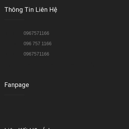
Thông Tin Liên Hệ
Hotline 1:
0967571166
Hotline 2:
096 757 1166
Hotline 3:
0967571166
Cơ sở : Số 8 ngõ 26 Hoàng Cầu, Đống Đa, Hà Nội
Fanpage