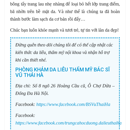
bông tẩy trang lau nhẹ nhàng để loại bỏ hết lớp trang điểm,
bã nhờn trên bề mặt da. Và như thế là chúng ta đã hoàn
thành bước làm sạch da cơ bản rồi đấy…
Chúc bạn luôn khỏe mạnh và tươi trẻ, tự tin với làn da đẹp!
Đừng quên theo dõi chúng tôi để có thể cập nhật các
kiến thức da liễu, thẩm mỹ nội khoa và nhận hỗ trợ
khi cần thiết nhé.
PHÒNG KHÁM DA LIỄU THẨM MỸ BÁC SĨ
VŨ THÁI HÀ
Địa chỉ:
Số 8 ngõ 26 Hoàng Cầu cũ, Ô Chợ Dừa –
Đống Đa Hà Nội.
Facebook:
https://www.facebook.com/BSVuThaiHa
Facebook:
https://www.facebook.com/trungcahocduong.dalieuthaiha