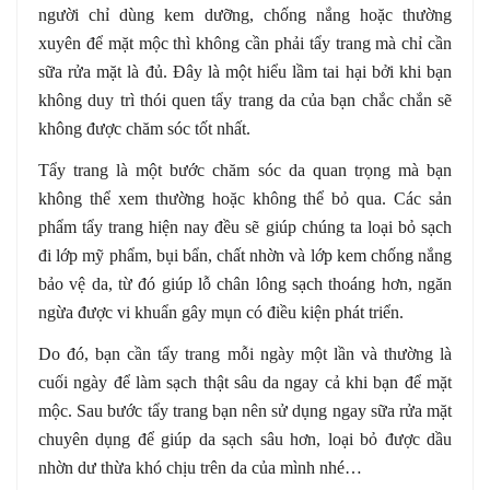
người chỉ dùng kem dưỡng, chống nắng hoặc thường
xuyên để mặt mộc thì không cần phải tẩy trang mà chỉ cần
sữa rửa mặt là đủ. Đây là một hiểu lầm tai hại bởi khi bạn
không duy trì thói quen tẩy trang da của bạn chắc chắn sẽ
không được chăm sóc tốt nhất.
Tẩy trang là một bước chăm sóc da quan trọng mà bạn
không thể xem thường hoặc không thể bỏ qua. Các sản
phẩm tẩy trang hiện nay đều sẽ giúp chúng ta loại bỏ sạch
đi lớp mỹ phẩm, bụi bẩn, chất nhờn và lớp kem chống nắng
bảo vệ da, từ đó giúp lỗ chân lông sạch thoáng hơn, ngăn
ngừa được vi khuẩn gây mụn có điều kiện phát triển.
Do đó, bạn cần tẩy trang mỗi ngày một lần và thường là
cuối ngày để làm sạch thật sâu da ngay cả khi bạn để mặt
mộc. Sau bước tẩy trang bạn nên sử dụng ngay sữa rửa mặt
chuyên dụng để giúp da sạch sâu hơn, loại bỏ được dầu
nhờn dư thừa khó chịu trên da của mình nhé…