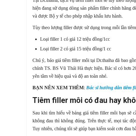
Tại Dr.thaiha, dịch vụ tiêm filler môi sẽ tùy theo l
hiện đang sử dụng dòng sản phẩm filler chính hãng 
và được Bộ y tế cho phép nhập khẩu lưu hành.
Tùy theo lượng filler được sử dụng trong mỗi lần tiêm 
Loại filler 1 có giá 12 triệu đồng/1cc
Loại filler 2 có giá 15 triệu đồng/1 cc
Chú ý, báo giá tiêm filler môi tại Dr.thaiha đã bao gồm
chính TS. BS Vũ Thái Hà thực hiện. Bác sĩ có hơn 20
yên tâm về hiệu quả và độ an toàn nhé.
BẠN NÊN XEM THÊM
:
Bác sĩ hướng dẫn tiêm fi
Tiêm filler môi có đau hay kh
Sau khi tìm hiểu về bảng giá tiêm filler môi bạn sẽ c
không đau thì không đúng. Trên thực tế, mọi tác đ
Tuy nhiên, chúng tôi sẽ giúp bạn kiểm soát cơn đau b