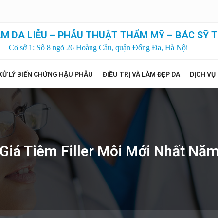
M DA LIỄU – PHẪU THUẬT THẨM MỸ – BÁC SỸ T
Cơ sở 1: Số 8 ngõ 26 Hoàng Cầu, quận Đống Đa, Hà Nội
XỬ LÝ BIẾN CHỨNG HẬU PHẪU
ĐIỀU TRỊ VÀ LÀM ĐẸP DA
DỊCH VỤ
Giá Tiêm Filler Môi Mới Nhất Nă