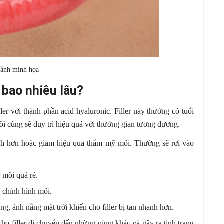
 ảnh minh họa
 bao nhiêu lâu?
ller với thành phần acid hyaluronic. Filler này thường có tuổi
 môi cũng sẽ duy trì hiệu quả với thường gian tương đương.
anh hơn hoặc giảm hiệu quả thẩm mỹ môi. Thường sẽ rơi vào
r môi quá rẻ.
 chỉnh hình môi.
g, ánh nắng mặt trời khiến cho filler bị tan nhanh hơn.
o filler di chuyển đến những vùng khác và gây ra tình trạng