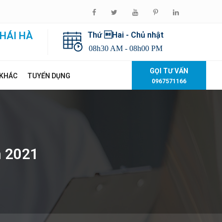
HÁI HÀ
Thứ Hai - Chủ nhật
08h30 AM - 08h00 PM
GỌI TƯ VẤN
 KHÁC
TUYỂN DỤNG
0967571166
m 2021