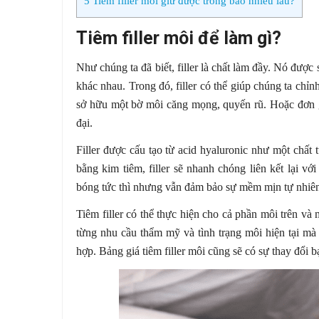
5
Tiêm filler môi giữ được trong bao nhiêu lâu?
Tiêm filler môi để làm gì?
Như chúng ta đã biết, filler là chất làm đầy. Nó đượ
khác nhau. Trong đó, filler có thể giúp chúng ta chỉ
sở hữu một bờ môi căng mọng, quyến rũ. Hoặc đơn gi
đại.
Filler được cấu tạo từ acid hyaluronic như một chất 
bằng kim tiêm, filler sẽ nhanh chóng liên kết lại 
bóng tức thì nhưng vẫn đảm bảo sự mềm mịn tự nhiên
Tiêm filler có thể thực hiện cho cả phần môi trên và
từng nhu cầu thẩm mỹ và tình trạng môi hiện tại mà
hợp. Bảng giá tiêm filler môi cũng sẽ có sự thay đổi b