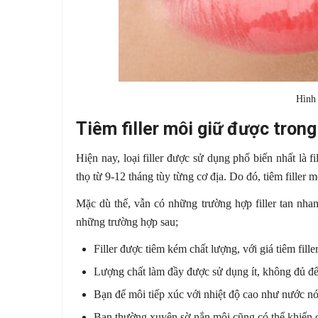
Hình
Tiêm filler môi giữ được trong
Hiện nay, loại filler được sử dụng phổ biến nhất là fi
thọ từ 9-12 tháng tùy từng cơ địa. Do đó, tiêm filler
Mặc dù thế, vẫn có những trường hợp filler tan nh
những trường hợp sau;
Filler được tiêm kém chất lượng, với giá tiêm fille
Lượng chất làm đầy được sử dụng ít, không đủ để
Bạn để môi tiếp xúc với nhiệt độ cao như nước nón
Bạn thường xuyên sờ nắn môi cũng có thể khiến ch