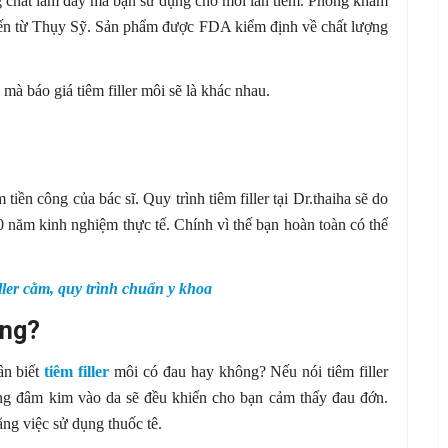
ượng chất làm đầy mà bạn sử dụng cho mỗi lần tiêm. Phòng khám
đến từ Thụy Sỹ. Sản phẩm được FDA kiểm định về chất lượng
mà báo giá tiêm filler môi sẽ là khác nhau.
 tiền công của bác sĩ. Quy trình tiêm filler tại Dr.thaiha sẽ do
 năm kinh nghiệm thực tế. Chính vì thế bạn hoàn toàn có thể
ller cằm, quy trình chuẩn y khoa
ông?
ần biết
tiêm filler
môi có đau hay không? Nếu nói tiêm filler
ộng đâm kim vào da sẽ đều khiến cho bạn cảm thấy đau đớn.
ằng việc sử dụng thuốc tê.