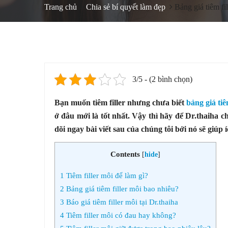
Trang chủ
Chia sẻ bí quyết làm đẹp
Bảng giá tiêm fi
3/5 - (2 bình chọn)
Bạn muốn tiêm filler nhưng chưa biết
bảng giá tiê
ở đâu mới là tốt nhất. Vậy thì hãy để Dr.thaiha c
dõi ngay bài viết sau của chúng tôi bởi nó sẽ giúp 
Contents
[
hide
]
1
Tiêm filler môi để làm gì?
2
Bảng giá tiêm filler môi bao nhiêu?
3
Báo giá tiêm filler môi tại Dr.thaiha
4
Tiêm filler môi có đau hay không?