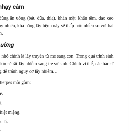
 nhạy cảm
ng ăn uống (bát, đũa, thìa), khăn mặt, khăn tắm, dao cạo
y nhiên, khả năng lây bệnh này sẽ thấp hơn nhiều so với hai
n.
hường
 nhỏ chính là lây truyền từ mẹ sang con. Trong quá trình sinh
 sẽ rất lây nhiễm sang trẻ sơ sinh. Chính vì thế, các bác sĩ
g để tránh nguy cơ lây nhiễm…
u herpes môi gồm:
ẽ.
t.
hiệt miệng.
c lá.
h.