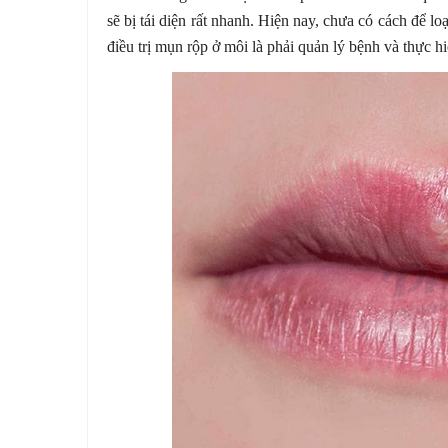
sẽ bị tái diện rất nhanh. Hiện nay, chưa có cách để lo
điều trị mụn rộp ở môi là phải quản lý bệnh và thực hiện