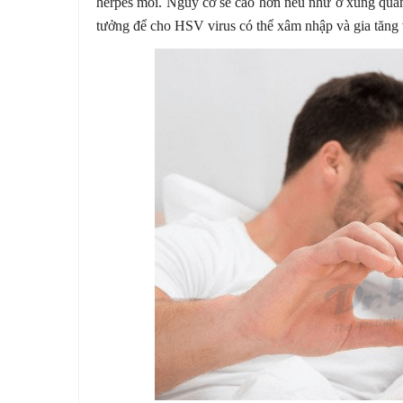
herpes môi. Nguy cơ sẽ cao hơn nếu như ở xung quan
tưởng để cho HSV virus có thể xâm nhập và gia tăng 