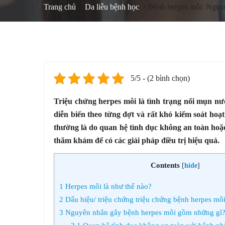
Trang chủ
Da liễu bệnh học
Bệnh herpes môi: Nguyên
5/5 - (2 bình chọn)
Triệu chứng herpes môi là tình trạng nổi mụn n
diễn biến theo từng đợt và rất khó kiểm soát hoạ
thường là do quan hệ tình dục không an toàn hoặ
thăm khám để có các giải pháp điều trị hiệu quả.
Contents
[
hide
]
1
Herpes môi là như thế nào?
2
Dấu hiệu/ triệu chứng triệu chứng bệnh herpes mô
3
Nguyên nhân gây bệnh herpes môi gồm những gì