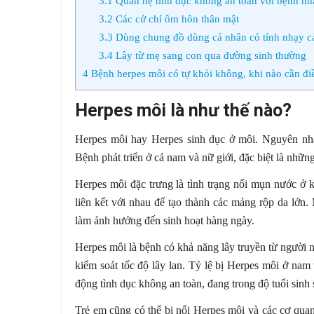
3.1
Quan hệ tình dục không an toàn với bệnh nhâ
3.2
Các cử chỉ ôm hôn thân mật
3.3
Dùng chung đồ dùng cá nhân có tính nhạy 
3.4
Lây từ mẹ sang con qua đường sinh thường
4
Bệnh herpes môi có tự khỏi không, khi nào cần điề
Herpes môi là như thế nào?
Herpes môi hay Herpes sinh dục ở môi. Nguyên nhâ
Bệnh phát triển ở cả nam và nữ giới, đặc biệt là nhữn
Herpes môi đặc trưng là tình trạng nổi mụn nước ở
liên kết với nhau để tạo thành các mảng rộp da lớn
làm ảnh hưởng đến sinh hoạt hàng ngày.
Herpes môi là bệnh có khả năng lây truyền từ người 
kiểm soát tốc độ lây lan. Tỷ lệ bị Herpes môi ở nam
động tình dục không an toàn, đang trong độ tuổi sinh 
Trẻ em cũng có thể bị nổi Herpes môi và các cơ qua