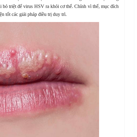
ại bỏ triệt để virus HSV ra khỏi cơ thể. Chính vì thế, mục đích
 tốt các giải pháp điều trị duy trì.