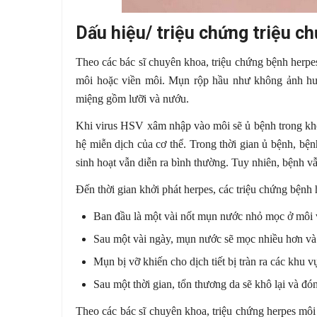
Dấu hiệu/ triệu chứng triệu c
Theo các bác sĩ chuyên khoa, triệu chứng bệnh herpe
môi hoặc viền môi. Mụn rộp hầu như không ảnh hưở
miệng gồm lưỡi và nướu.
Khi virus HSV xâm nhập vào môi sẽ ủ bệnh trong khoả
hệ miễn dịch của cơ thể. Trong thời gian ủ bệnh, bệ
sinh hoạt vẫn diễn ra bình thường. Tuy nhiên, bệnh vẫn
Đến thời gian khởi phát herpes, các triệu chứng bệnh
Ban đầu là một vài nốt mụn nước nhỏ mọc ở môi 
Sau một vài ngày, mụn nước sẽ mọc nhiều hơn và 
Mụn bị vỡ khiến cho dịch tiết bị tràn ra các khu 
Sau một thời gian, tổn thương da sẽ khô lại và đó
Theo các bác sĩ chuyên khoa, triệu chứng herpes mô