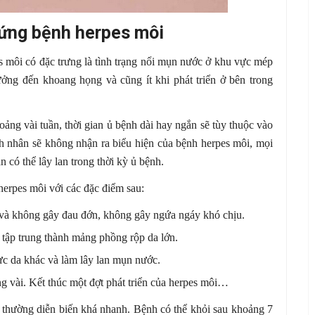
hứng bệnh herpes môi
s môi có đặc trưng là tình trạng nổi mụn nước ở khu vực mép
ng đến khoang họng và cũng ít khi phát triển ở bên trong
ng vài tuần, thời gian ủ bệnh dài hay ngắn sẽ tùy thuộc vào
nh nhân sẽ không nhận ra biểu hiện của bệnh herpes môi, mọi
 có thể lây lan trong thời kỳ ủ bệnh.
 herpes môi với các đặc điểm sau:
và không gây đau đớn, không gây ngứa ngáy khó chịu.
tập trung thành mảng phồng rộp da lớn.
vực da khác và làm lây lan mụn nước.
ng vài. Kết thúc một đợt phát triển của herpes môi…
i thường diễn biến khá nhanh. Bệnh có thể khỏi sau khoảng 7