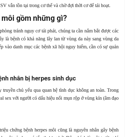
SV vẫn tồn tại trong cơ thể và chờ đợi thời cơ để tái hoạt.
 môi gồm những gì?
phòng tránh nguy cơ tái phát, chúng ta cần nắm bắt được các
y là bệnh có khả năng lây lan từ vùng da này sang vùng da
ếp vào danh mục các bệnh xã hội nguy hiểm, cần có sự quản
ệnh nhân bị herpes sinh dục
y truyền chủ yếu qua quan hệ tình dục không an toàn. Trong
ral sex với người có dấu hiệu nổi mụn rộp ở vùng kín (âm đạo
triệu chứng bệnh herpes môi cũng là nguyên nhân gây bệnh