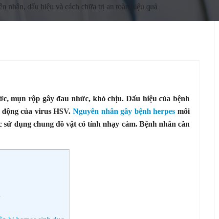
 nhân, dấu hiệu và cách chữa trị an toàn hiệu quả
ước, mụn rộp gây đau nhức, khó chịu. Dấu hiệu của bệnh
t động của virus HSV.
Nguyên nhân gây bệnh herpes
môi
c sử dụng chung đồ vật có tính nhạy cảm. Bệnh nhân cần
i
?