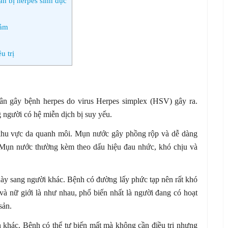
n bị herpes sinh dục
cảm
u trị
n gây bệnh herpes do virus Herpes simplex (HSV) gây ra.
g người có hệ miễn dịch bị suy yếu.
 khu vực da quanh môi. Mụn nước gây phồng rộp và dễ dàng
. Mụn nước thường kèm theo dấu hiệu đau nhức, khó chịu và
này sang người khác. Bệnh có đường lấy phức tạp nên rất khó
 và nữ giới là như nhau, phổ biến nhất là người đang có hoạt
sản.
n khác. Bệnh có thể tự biến mất mà không cần điều trị nhưng