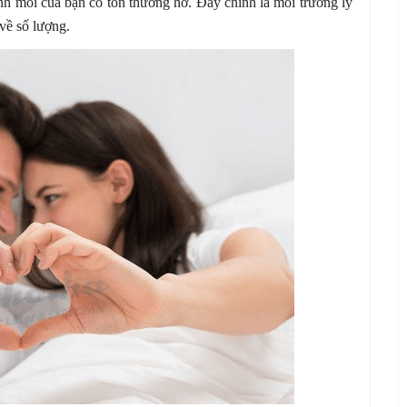
h môi của bạn có tổn thương hở. Đây chính là môi trường lý
về số lượng.