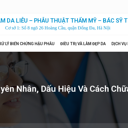
M DA LIỄU – PHẪU THUẬT THẨM MỸ – BÁC SỸ T
Cơ sở 1: Số 8 ngõ 26 Hoàng Cầu, quận Đống Đa, Hà Nội
XỬ LÝ BIẾN CHỨNG HẬU PHẪU
ĐIỀU TRỊ VÀ LÀM ĐẸP DA
DỊCH VỤ
yên Nhân, Dấu Hiệu Và Cách Chữa