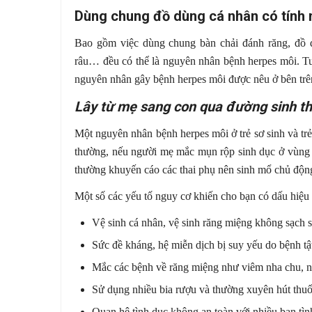
Dùng chung đồ dùng cá nhân có tính
Bao gồm việc dùng chung bàn chải đánh răng, đồ dù
râu… đều có thể là nguyên nhân bệnh herpes môi. Tu
nguyên nhân gây bệnh herpes môi được nêu ở bên trê
Lây từ mẹ sang con qua đường sinh t
Một nguyên nhân bệnh herpes môi ở trẻ sơ sinh và trẻ
thường, nếu người mẹ mắc mụn rộp sinh dục ở vùng kín
thường khuyến cáo các thai phụ nên sinh mổ chủ độn
Một số các yếu tố nguy cơ khiến cho bạn có dấu hiệ
Vệ sinh cá nhân, vệ sinh răng miệng không sạch s
Sức đề kháng, hệ miễn dịch bị suy yếu do bệnh tậ
Mắc các bệnh về răng miệng như viêm nha chu, n
Sử dụng nhiều bia rượu và thường xuyên hút thuố
Quan hệ tình dục không an toàn với nhiều bạn tìn