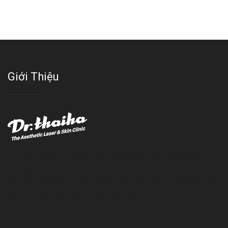
Giới Thiệu
Với đội ngũ bác sỹ chuyên khoa giàu kinh nghệm, trang thiết bị
hiện đại và quy trình điều trị theo chuẩn quốc tế, Da liễu - Thẩm
mỹ Thái Hà tự hào là một thương hiệu thẩm mỹ uy tín, luôn mang
đến cho khách dịch vụ làm đẹp hoàn hảo!!