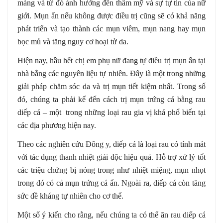
màng và từ đó ảnh hưởng đến thẩm mỹ và sự tự tin của nữ
giới. Mụn ẩn nếu không được điều trị cũng sẽ có khả năng
phát triển và tạo thành các mụn viêm, mụn nang hay mụn
bọc mủ và tăng nguy cơ hoại tử da.
Hiện nay, hầu hết chị em phụ nữ đang tự điều trị mụn ẩn tại
nhà bằng các nguyên liệu tự nhiên. Đây là một trong những
giải pháp chăm sóc da và trị mụn tiết kiệm nhất. Trong số
đó, chúng ta phải kể đến cách trị mụn trứng cá bằng rau
diếp cá – một trong những loại rau gia vị khá phổ biến tại
các địa phương hiện nay.
Theo các nghiên cứu Đông y, diếp cá là loại rau có tính mát
với tác dụng thanh nhiệt giải độc hiệu quả. Hỗ trợ xử lý tốt
các triệu chứng bị nóng trong như nhiệt miệng, mụn nhọt
trong đó có cả mụn trứng cá ẩn. Ngoài ra, diếp cá còn tăng
sức đề kháng tự nhiên cho cơ thể.
Một số ý kiến cho rằng, nếu chúng ta có thể ăn rau diếp cá