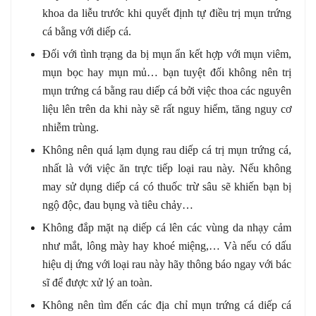
khoa da liễu trước khi quyết định tự điều trị mụn trứng
cá bằng với diếp cá.
Đối với tình trạng da bị mụn ẩn kết hợp với mụn viêm,
mụn bọc hay mụn mủ… bạn tuyệt đối không nên trị
mụn trứng cá bằng rau diếp cá bởi việc thoa các nguyên
liệu lên trên da khi này sẽ rất nguy hiểm, tăng nguy cơ
nhiễm trùng.
Không nên quá lạm dụng rau diếp cá trị mụn trứng cá,
nhất là với việc ăn trực tiếp loại rau này. Nếu không
may sử dụng diếp cá có thuốc trừ sâu sẽ khiến bạn bị
ngộ độc, đau bụng và tiêu chảy…
Không đắp mặt nạ diếp cá lên các vùng da nhạy cảm
như mắt, lông mày hay khoé miệng,… Và nếu có dấu
hiệu dị ứng với loại rau này hãy thông báo ngay với bác
sĩ để được xử lý an toàn.
Không nên tìm đến các địa chỉ mụn trứng cá diếp cá