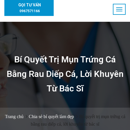
GỌI TƯ VẤN
0967571166
Bí Quyết Trị Mụn Trứng Cá
Bằng Rau Diếp Cá, Lời Khuyên
Từ Bác Sĩ
Trang chủ
Chia sẻ bí quyết làm đẹp
Bí quyết trị mụn trứng cá
bằng rau diếp cá, lời khuyên từ bác sĩ