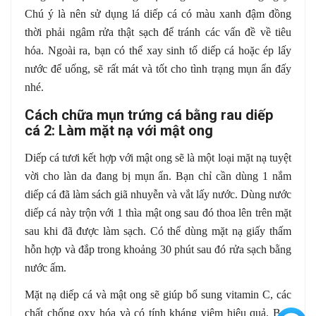
Chú ý là nên sử dụng lá diếp cá có màu xanh đậm đồng
thời phải ngâm rửa thật sạch để tránh các vấn đề về tiêu
hóa. Ngoài ra, bạn có thể xay sinh tố diếp cá hoặc ép lấy
nước để uống, sẽ rất mát và tốt cho tình trạng mụn ẩn đấy
nhé.
Cách chữa mụn trứng cá bằng rau diếp
cá 2: Làm mặt nạ với mật ong
Diếp cá tươi kết hợp với mật ong sẽ là một loại mặt nạ tuyệt
vời cho làn da đang bị mụn ẩn. Bạn chỉ cần dùng 1 nắm
diếp cá đã làm sách giã nhuyễn và vắt lấy nước. Dùng nước
diếp cá này trộn với 1 thìa mật ong sau đó thoa lên trên mặt
sau khi đã được làm sạch. Có thể dùng mặt nạ giấy thấm
hỗn hợp và đắp trong khoảng 30 phút sau đó rửa sạch bằng
nước ấm.
Mặt nạ diếp cá và mật ong sẽ giúp bổ sung vitamin C, các
chất chống oxy hóa và có tính kháng viêm hiệu quả. Bạn