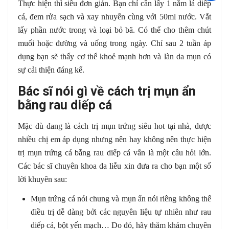
Thực hiện thì siêu đơn giản. Bạn chỉ cần lấy 1 nắm lá diếp
cá, đem rửa sạch và xay nhuyễn cùng với 50ml nước. Vắt
lấy phần nước trong và loại bỏ bã. Có thể cho thêm chút
muối hoặc đường và uống trong ngày. Chỉ sau 2 tuần áp
dụng bạn sẽ thấy cơ thể khoẻ mạnh hơn và làn da mụn có
sự cải thiện đáng kể.
Bác sĩ nói gì về cách trị mụn ẩn
bằng rau diếp cá
Mặc dù đang là cách trị mụn trứng siêu hot tại nhà, được
nhiều chị em áp dụng nhưng nên hay không nên thực hiện
trị mụn trứng cá bằng rau diếp cá vẫn là một câu hỏi lớn.
Các bác sĩ chuyên khoa da liễu xin đưa ra cho bạn một số
lời khuyên sau:
Mụn trứng cá nói chung và mụn ẩn nói riêng không thể
điều trị dễ dàng bởi các nguyên liệu tự nhiên như rau
diếp cá, bột yến mạch… Do đó, hãy thăm khám chuyên