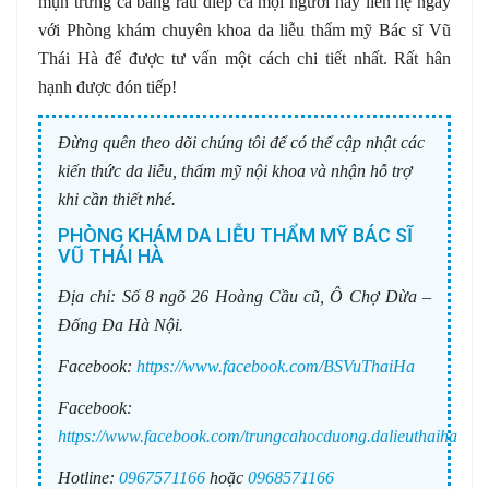
mụn trứng cá bằng rau diếp cá mọi người hãy liên hệ ngay
với Phòng khám chuyên khoa da liễu thẩm mỹ Bác sĩ Vũ
Thái Hà để được tư vấn một cách chi tiết nhất. Rất hân
hạnh được đón tiếp!
Đừng quên theo dõi chúng tôi để có thể cập nhật các
kiến thức da liễu, thẩm mỹ nội khoa và nhận hỗ trợ
khi cần thiết nhé.
PHÒNG KHÁM DA LIỄU THẨM MỸ BÁC SĨ
VŨ THÁI HÀ
Địa chỉ:
Số 8 ngõ 26 Hoàng Cầu cũ, Ô Chợ Dừa –
Đống Đa Hà Nội.
Facebook:
https://www.facebook.com/BSVuThaiHa
Facebook:
https://www.facebook.com/trungcahocduong.dalieuthaiha
Hotline:
0967571166
hoặc
0968571166