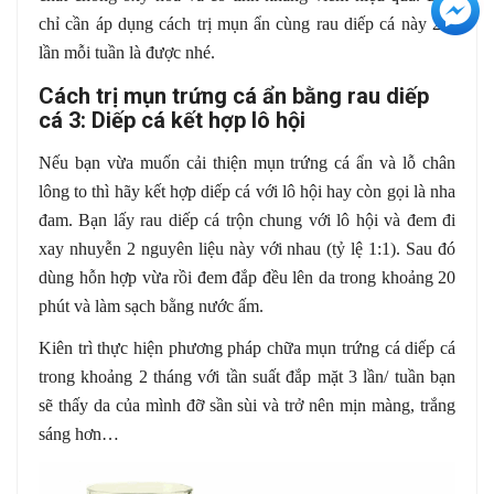
+3
chỉ cần áp dụng cách trị mụn ẩn cùng rau diếp cá này 2-3
lần mỗi tuần là được nhé.
Cách trị mụn trứng cá ẩn bằng rau diếp
cá 3: Diếp cá kết hợp lô hội
Nếu bạn vừa muốn cải thiện mụn trứng cá ẩn và lỗ chân
lông to thì hãy kết hợp diếp cá với lô hội hay còn gọi là nha
đam. Bạn lấy rau diếp cá trộn chung với lô hội và đem đi
xay nhuyễn 2 nguyên liệu này với nhau (tỷ lệ 1:1). Sau đó
dùng hỗn hợp vừa rồi đem đắp đều lên da trong khoảng 20
phút và làm sạch bằng nước ấm.
Kiên trì thực hiện phương pháp chữa mụn trứng cá diếp cá
trong khoảng 2 tháng với tần suất đắp mặt 3 lần/ tuần bạn
sẽ thấy da của mình đỡ sần sùi và trở nên mịn màng, trắng
sáng hơn…