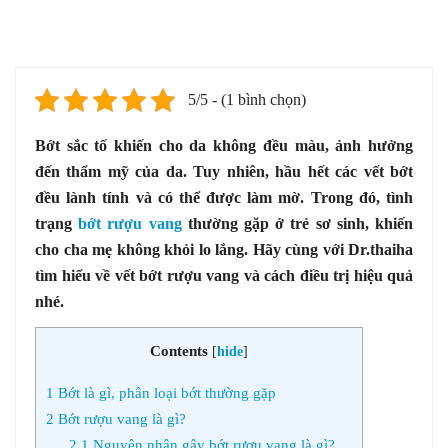
5/5 - (1 bình chọn)
Bớt sắc tố khiến cho da không đều màu, ảnh hưởng
đến thẩm mỹ của da. Tuy nhiên, hầu hết các vết bớt
đều lành tính và có thể được làm mờ. Trong đó, tình
trạng
bớt rượu vang
thường gặp ở trẻ sơ sinh, khiến
cho cha mẹ không khỏi lo lắng. Hãy cùng với Dr.thaiha
tìm hiểu về vết bớt rượu vang và cách điều trị hiệu quả
nhé.
Contents
[
hide
]
1
Bớt là gì, phân loại bớt thường gặp
2
Bớt rượu vang là gì?
2.1
Nguyên nhân gây bớt rượu vang là gì?