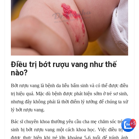
Điều trị bớt rượu vang như thế
nào?
Bớt rượu vang là bệnh da liễu bẩm sinh và có thể được điều
trị hiệu quả. Mặc dù bệnh được phát hiện sớm ở trẻ sơ sinh,
nhưng đây không phải là thời điểm lý tưởng để chúng ta xử
lý bớt rượu vang.
Bác sĩ chuyên khoa thường yêu cầu cha mẹ chăm sóc trẻ sơ
+5
sinh bị bớt rượu vang một cách khoa học. Việc điều trị sẽ
được thực hiện khi trẻ lớn khoảng 5-6 tuổi để tránh ảnh