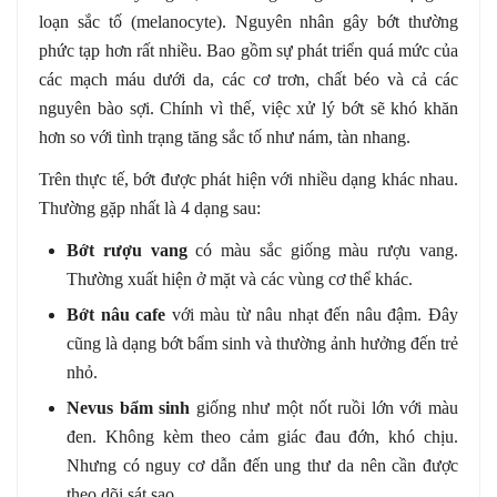
loạn sắc tố (melanocyte). Nguyên nhân gây bớt thường
phức tạp hơn rất nhiều. Bao gồm sự phát triển quá mức của
các mạch máu dưới da, các cơ trơn, chất béo và cả các
nguyên bào sợi. Chính vì thế, việc xử lý bớt sẽ khó khăn
hơn so với tình trạng tăng sắc tố như nám, tàn nhang.
Trên thực tế, bớt được phát hiện với nhiều dạng khác nhau.
Thường gặp nhất là 4 dạng sau:
Bớt rượu vang
có màu sắc giống màu rượu vang.
Thường xuất hiện ở mặt và các vùng cơ thể khác.
Bớt nâu cafe
với màu từ nâu nhạt đến nâu đậm. Đây
cũng là dạng bớt bẩm sinh và thường ảnh hưởng đến trẻ
nhỏ.
Nevus bẩm sinh
giống như một nốt ruồi lớn với màu
đen. Không kèm theo cảm giác đau đớn, khó chịu.
Nhưng có nguy cơ dẫn đến ung thư da nên cần được
theo dõi sát sao.