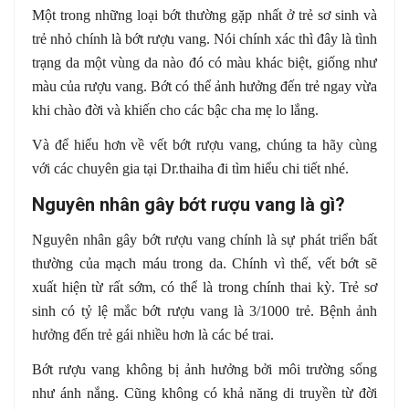
Một trong những loại bớt thường gặp nhất ở trẻ sơ sinh và
trẻ nhỏ chính là bớt rượu vang. Nói chính xác thì đây là tình
trạng da một vùng da nào đó có màu khác biệt, giống như
màu của rượu vang. Bớt có thể ảnh hưởng đến trẻ ngay vừa
khi chào đời và khiến cho các bậc cha mẹ lo lắng.
Và để hiểu hơn về vết bớt rượu vang, chúng ta hãy cùng
với các chuyên gia tại Dr.thaiha đi tìm hiểu chi tiết nhé.
Nguyên nhân gây bớt rượu vang là gì?
Nguyên nhân gây bớt rượu vang chính là sự phát triển bất
thường của mạch máu trong da. Chính vì thế, vết bớt sẽ
xuất hiện từ rất sớm, có thể là trong chính thai kỳ. Trẻ sơ
sinh có tỷ lệ mắc bớt rượu vang là 3/1000 trẻ. Bệnh ảnh
hưởng đến trẻ gái nhiều hơn là các bé trai.
Bớt rượu vang không bị ảnh hưởng bởi môi trường sống
như ánh nắng. Cũng không có khả năng di truyền từ đời