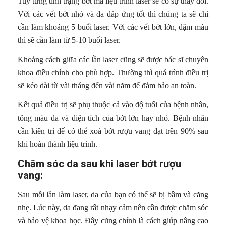
Tuỳ từng tình trạng bớt mà liệu trình laser sẽ có sự thay đổi.
Với các vết bớt nhỏ và da đáp ứng tốt thì chúng ta sẽ chỉ
cần làm khoảng 5 buổi laser. Với các vết bớt lớn, đậm màu
thì sẽ cần làm từ 5-10 buổi laser.
Khoảng cách giữa các lần laser cũng sẽ được bác sĩ chuyên
khoa điều chỉnh cho phù hợp. Thường thì quá trình điều trị
sẽ kéo dài từ vài tháng đến vài năm để đảm bảo an toàn.
Kết quả điều trị sẽ phụ thuộc cả vào độ tuổi của bệnh nhân,
tông màu da và diện tích của bớt lớn hay nhỏ. Bệnh nhân
cần kiên trì để có thể xoá bớt rượu vang đạt trên 90% sau
khi hoàn thành liệu trình.
Chăm sóc da sau khi laser bớt rượu
vang:
Sau mỗi lần làm laser, da của bạn có thể sẽ bị bầm và căng
nhẹ. Lúc này, da đang rất nhạy cảm nên cần được chăm sóc
và bảo vệ khoa học. Đây cũng chính là cách giúp nâng cao