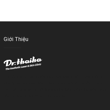
Giới Thiệu
Với đội ngũ bác sỹ chuyên khoa giàu kinh nghệm, trang thiết bị
hiện đại và quy trình điều trị theo chuẩn quốc tế, Da liễu - Thẩm
mỹ Thái Hà tự hào là một thương hiệu thẩm mỹ uy tín, luôn mang
đến cho khách dịch vụ làm đẹp hoàn hảo!!