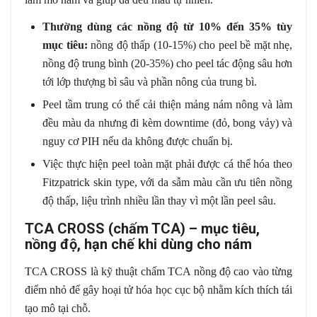
Thường dùng các nồng độ từ 10% đến 35% tùy
mục tiêu:
nồng độ thấp (10-15%) cho peel bề mặt nhẹ,
nồng độ trung bình (20-35%) cho peel tác động sâu hơn
tới lớp thượng bì sâu và phần nông của trung bì.
Peel tầm trung có thể cải thiện mảng nám nông và làm
đều màu da nhưng đi kèm downtime (đỏ, bong vảy) và
nguy cơ PIH nếu da không được chuẩn bị.
Việc thực hiện peel toàn mặt phải được cá thể hóa theo
Fitzpatrick skin type, với da sẫm màu cần ưu tiên nồng
độ thấp, liệu trình nhiều lần thay vì một lần peel sâu.
TCA CROSS (chấm TCA) – mục tiêu,
nồng độ, hạn chế khi dùng cho nám
TCA CROSS là kỹ thuật chấm TCA nồng độ cao vào từng
điểm nhỏ để gây hoại tử hóa học cục bộ nhằm kích thích tái
tạo mô tại chỗ.