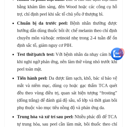
bằng khám lâm sàng, đèn Wood hoặc các công cụ hỗ
trợ, chỉ định peel khi sắc tố chủ yếu ở thượng bì.
Chuẩn bị da trước peel:
Bệnh nhân thường được
hướng dẫn dùng thuốc bôi ức chế melanin theo chỉ định
chuyên môn và/hoặc retinoid nhẹ trong 2-4 tuần để ổn
định sắc tố, giảm nguy cơ PIH.
+5
Test thử/patch test:
Với bệnh nhân da nhạy cảm hoặc
khi nghi ngờ phản ứng, nên làm thử vùng nhỏ trước khi
peel toàn mặt.
Tiến hành peel:
Da được làm sạch, khô, bác sĩ bảo vệ
mắt và niêm mạc, dùng cọ hoặc gạc thấm TCA quét
đều theo vùng điều trị, quan sát hiện tượng “frosting”
(đông trắng) để đánh giá độ sâu, số lớp và thời gian bôi
phụ thuộc vào mục tiêu nồng độ và phản ứng da.
Trung hòa và xử trí sau peel:
Nhiều phác đồ để TCA
tự trung hòa, sau peel cần làm mát, bôi thuốc theo chỉ