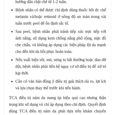
hướng dẫn chặt chẽ từ 1-2 tuần.
Bệnh nhân có thể được chỉ định dùng thuốc bôi ức chế
melanin và/hoặc retinoid ở nồng độ an toàn trong vài
tuần trước peel để ổn định sắc tố.
Sau peel, bệnh nhân phải tránh tiếp xúc trực tiếp với
ánh nắng, sử dụng kem chống nắng phổ rộng, mặc đồ
che chắn, và không áp dụng các biện pháp lột da mạnh
cho đến khi da hồi phục hoàn toàn.
Nếu xuất hiện sốt, mủ, sưng to bất thường hoặc đau dữ
dội, bệnh nhân phải liên hệ ngay cơ sở điều trị để xử trí
kịp thời.
Cần có văn bản đồng ý điều trị giải thích rủi ro, lợi ích
và lựa chọn thay thế trước khi tiến hành.
TCA điều trị nám da mang lại hiệu quả cao nhưng thận
trọng khi sử dụng và chỉ áp dụng theo chỉ định. Quyết định
dùng TCA điều trị nám da phải dựa trên khám chuyên