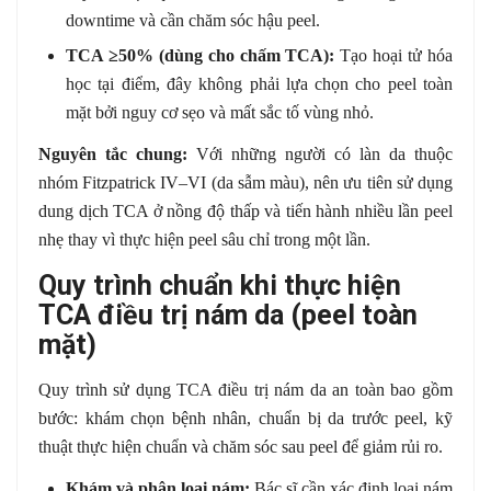
downtime và cần chăm sóc hậu peel.
TCA ≥50% (dùng cho chấm TCA):
Tạo hoại tử hóa
học tại điểm, đây không phải lựa chọn cho peel toàn
mặt bởi nguy cơ sẹo và mất sắc tố vùng nhỏ.
Nguyên tắc chung:
Với những người có làn da thuộc
nhóm Fitzpatrick IV–VI (da sẫm màu), nên ưu tiên sử dụng
dung dịch TCA ở nồng độ thấp và tiến hành nhiều lần peel
nhẹ thay vì thực hiện peel sâu chỉ trong một lần.
Quy trình chuẩn khi thực hiện
TCA điều trị nám da (peel toàn
mặt)
Quy trình sử dụng TCA điều trị nám da an toàn bao gồm
bước: khám chọn bệnh nhân, chuẩn bị da trước peel, kỹ
thuật thực hiện chuẩn và chăm sóc sau peel để giảm rủi ro.
Khám và phân loại nám:
Bác sĩ cần xác định loại nám