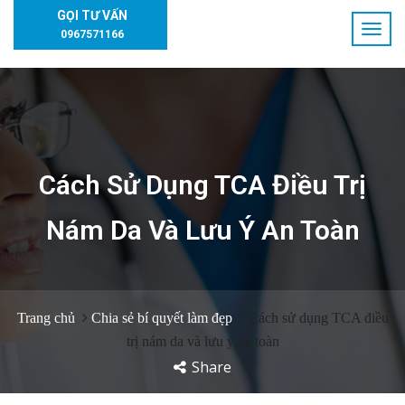
GỌI TƯ VẤN
0967571166
Cách Sử Dụng TCA Điều Trị
Nám Da Và Lưu Ý An Toàn
Trang chủ
Chia sẻ bí quyết làm đẹp
Cách sử dụng TCA điều
trị nám da và lưu ý an toàn
Share