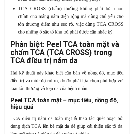
TCA CROSS (chấm) thường không phải lựa chọn
chính cho mảng nám diện rộng mà dùng chủ yếu cho
tổn thương điểm như sẹo rỗ, việc dùng TCA CROSS
cho những ổ sắc tố khu trú phải được cân nhắc kỹ.
Phân biệt: Peel TCA toàn mặt và
chấm TCA (TCA CROSS) trong
TCA điều trị nám da
Hai kỹ thuật này khác biệt căn bản về nồng độ, mục tiêu
điều trị và mức độ rủi ro, do đó phải lựa chọn phù hợp với
loại tổn thương và loại da của bệnh nhân.
Peel TCA toàn mặt – mục tiêu, nồng độ,
hiệu quả
TCA điều trị nám da toàn mặt là thao tác quét hoặc bôi
dung dịch TCA lên bề mặt da để giúp cải thiện sắc tố da,
làm mờ nám và giúp da đều màu tự nhiên.