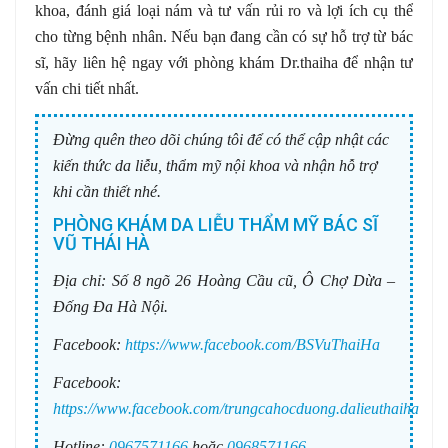
khoa, đánh giá loại nám và tư vấn rủi ro và lợi ích cụ thể
cho từng bệnh nhân. Nếu bạn đang cần có sự hỗ trợ từ bác
sĩ, hãy liên hệ ngay với phòng khám Dr.thaiha để nhận tư
vấn chi tiết nhất.
Đừng quên theo dõi chúng tôi để có thể cập nhật các
kiến thức da liễu, thẩm mỹ nội khoa và nhận hỗ trợ
khi cần thiết nhé.
PHÒNG KHÁM DA LIỄU THẨM MỸ BÁC SĨ
VŨ THÁI HÀ
Địa chỉ:
Số 8 ngõ 26 Hoàng Cầu cũ, Ô Chợ Dừa –
Đống Đa Hà Nội.
Facebook:
https://www.facebook.com/BSVuThaiHa
Facebook:
https://www.facebook.com/trungcahocduong.dalieuthaiha
Hotline:
0967571166
hoặc
0968571166