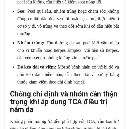
peel sâu không cần thiết và kiểm soát nồng độ.
Sẹo:
Peel quá sâu, nhiễm trùng hoặc chăm sóc không
đúng có thể dẫn đến sẹo lồi hoặc sẹo lõm, thực hiện ở
cơ sở y tế, vô trùng và theo dõi sớm khi có dấu hiệu bất
thường.
Nhiễm trùng:
Tổn thương da sau peel là ổ xâm nhập
cho vi khuẩn hoặc herpes simplex, với tiền sử herpes,
cần xem xét dự phòng kháng virus trước peel.
Đỏ kéo dài và viêm:
Một số bệnh nhân có thể bị đỏ và
phù kéo dài nhiều tuần, cần theo dõi và xử lý bằng
thuốc giảm viêm theo chỉ định bác sĩ.
Chống chỉ định và nhóm cần thận
trọng khi áp dụng TCA điều trị
nám da
Không phải mọi người đều phù hợp với TCA, cần loại trừ
các yếu tố làm tăng nguy cơ biến chứng trước khi chỉ định.