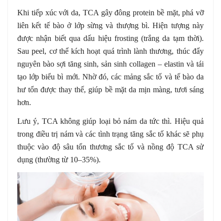
Khi tiếp xúc với da, TCA gây đông protein bề mặt, phá vỡ
liên kết tế bào ở lớp sừng và thượng bì. Hiện tượng này
được nhận biết qua dấu hiệu frosting (trắng da tạm thời).
Sau peel, cơ thể kích hoạt quá trình lành thương, thúc đẩy
nguyên bào sợi tăng sinh, sản sinh collagen – elastin và tái
tạo lớp biểu bì mới. Nhờ đó, các mảng sắc tố và tế bào da
hư tổn được thay thế, giúp bề mặt da mịn màng, tươi sáng
hơn.
Lưu ý, TCA không giúp loại bỏ nám da tức thì. Hiệu quả
trong điều trị nám và các tình trạng tăng sắc tố khác sẽ phụ
thuộc vào độ sâu tổn thương sắc tố và nồng độ TCA sử
dụng (thường từ 10–35%).