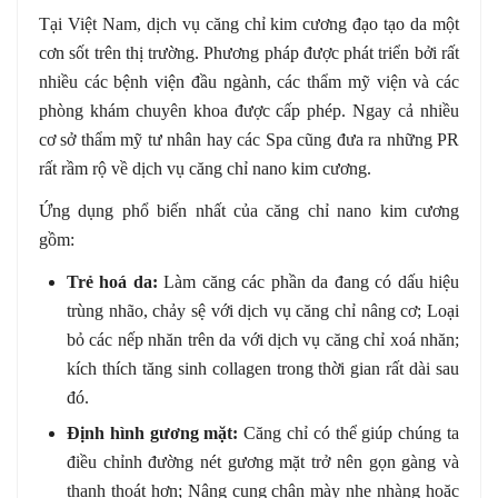
Tại Việt Nam, dịch vụ căng chỉ kim cương đạo tạo da một
cơn sốt trên thị trường. Phương pháp được phát triển bởi rất
nhiều các bệnh viện đầu ngành, các thẩm mỹ viện và các
phòng khám chuyên khoa được cấp phép. Ngay cả nhiều
cơ sở thẩm mỹ tư nhân hay các Spa cũng đưa ra những PR
rất rầm rộ về dịch vụ căng chỉ nano kim cương.
Ứng dụng phổ biến nhất của căng chỉ nano kim cương
gồm:
Trẻ hoá da:
Làm căng các phần da đang có dấu hiệu
trùng nhão, chảy sệ với dịch vụ căng chỉ nâng cơ; Loại
bỏ các nếp nhăn trên da với dịch vụ căng chỉ xoá nhăn;
kích thích tăng sinh collagen trong thời gian rất dài sau
đó.
Định hình gương mặt:
Căng chỉ có thể giúp chúng ta
điều chỉnh đường nét gương mặt trở nên gọn gàng và
thanh thoát hơn; Nâng cung chân mày nhẹ nhàng hoặc