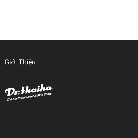
Giới Thiệu
Với đội ngũ bác sỹ chuyên khoa giàu kinh nghệm, trang thiết bị
hiện đại và quy trình điều trị theo chuẩn quốc tế, Da liễu - Thẩm
mỹ Thái Hà tự hào là một thương hiệu thẩm mỹ uy tín, luôn mang
đến cho khách dịch vụ làm đẹp hoàn hảo!!