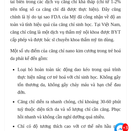
tai biến trong các dịch vụ căng chỉ khá thấp (chỉ từ 1-2%
trên tổng số ca căng chỉ đã được thực hiện). Đây cũng
chính là lý do tại sao FDA của Mỹ đã công nhận về độ an
toàn và tính hiệu quả của căng chỉ sinh học. Tại Việt Nam,
căng chỉ cũng là một dịch vụ thẩm mỹ nội khoa được BYT
cấp phép và được bác sĩ chuyên khoa thẩm mỹ tin dùng.
Một số ưu điểm của căng chỉ nano kim cương trong trẻ hoá
da phải kể đến gồm:
Loại bỏ hoàn toàn tác động dao kéo trong quá trình
thực hiện nâng cơ trẻ hoá với chỉ sinh học. Không gây
tổn thương da, không gây chảy máu và hạn chế đau
đớn.
Căng chỉ diễn ra nhanh chóng, chỉ khoảng 30-60 phút
tuỳ thuộc diện tích da và số lượng chỉ cần căng. Phục
hồi nhanh và không cần nghỉ dưỡng quá nhiều.
Chỉ có độ tương thích cao với cơ thể nên hầu như
+3