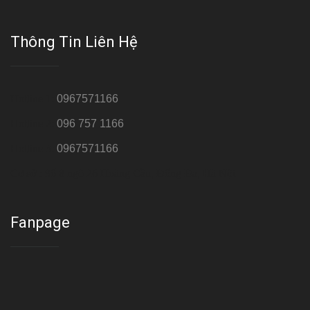
Thông Tin Liên Hệ
Hotline 1:
0967571166
Hotline 2:
096 757 1166
Hotline 3:
0967571166
Cơ sở : Số 8 ngõ 26 Hoàng Cầu, Đống Đa, Hà Nội
Fanpage