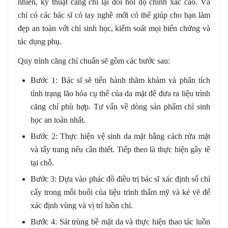
nhiên, kỹ thuật căng chỉ lại đòi hỏi độ chính xác cao. Và
chỉ có các bác sĩ có tay nghề mới có thể giúp cho bạn làm
đẹp an toàn với chỉ sinh học, kiểm soát mọi biến chứng và
tác dụng phụ.
Quy trình căng chỉ chuẩn sẽ gồm các bước sau:
Bước 1: Bác sĩ sẽ tiến hành thăm khám và phân tích
tình trạng lão hóa cụ thể của da mặt để đưa ra liệu trình
căng chỉ phù hợp. Tư vấn về dòng sản phẩm chỉ sinh
học an toàn nhất.
Bước 2: Thực hiện vệ sinh da mặt bằng cách rửa mặt
và tẩy trang nếu cần thiết. Tiếp theo là thực hiện gây tê
tại chỗ.
Bước 3: Dựa vào phác đồ điều trị bác sĩ xác định số chỉ
cấy trong mỗi buổi của liệu trình thẩm mỹ và kẻ vẽ để
xác định vùng và vị trí luồn chỉ.
Bước 4: Sát trùng bề mặt da và thực hiện thao tác luồn