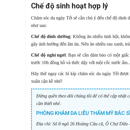
Chế độ sinh hoạt hợp lý
Chăm sóc da ngày Tết sẽ cần chú ý đến chế độ dinh d
như sau:
Chế độ dinh dưỡng
: Không ăn nhiều tinh bột, khô
gây ảnh hưởng đến làn da. Nên ăn nhiều rau xanh, trái
Chế độ nghỉ ngơi
: Bạn sẽ cần đảm bảo có một giấc
trước 10h đồng hồ và thức dậy với một cốc nước ấ
Hãy thử ngay các bí kíp chăm sóc da ngày Tết được c
xuân cận kề nhé!
Đừng quên theo dõi chúng tôi để có thể cập nhật c
cần thiết nhé.
PHÒNG KHÁM DA LIỄU THẨM MỸ BÁC SĨ
Địa chỉ:
Số 8 ngõ 26 Hoàng Cầu cũ, Ô Chợ Dừa 