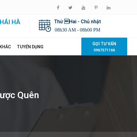
HÁI HÀ
Thứ Hai - Chủ nhật
08h30 AM - 08h00 PM
GỌI TƯ VẤN
 KHÁC
TUYỂN DỤNG
0967571166
Được Quên