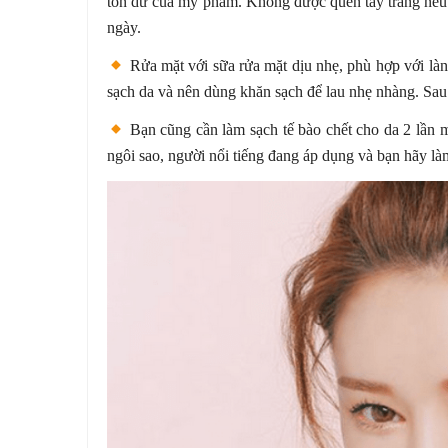
tồn dư của mỹ phẩm. Không được quên tẩy trang nế
ngày.
Rửa mặt với sữa rửa mặt dịu nhẹ, phù hợp với làn
sạch da và nên dùng khăn sạch để lau nhẹ nhàng. Sau
Bạn cũng cần làm sạch tế bào chết cho da 2 lần m
ngôi sao, người nổi tiếng đang áp dụng và bạn hãy là