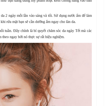
u như bạn đang dùng mỹ phẩm hoặc kem chống nắng vào ban
 da 2 ngày mỗi lần vào sáng và tối. Sử dụng nước ấm để làm
 khi rửa mặt bạn sẽ cần dưỡng ẩm ngay cho làn da.
ỗi tuần. Đây chính là bí quyết chăm sóc da ngày Tết mà các
m theo ngay bởi nó thực sự rất hiệu nghiệm.