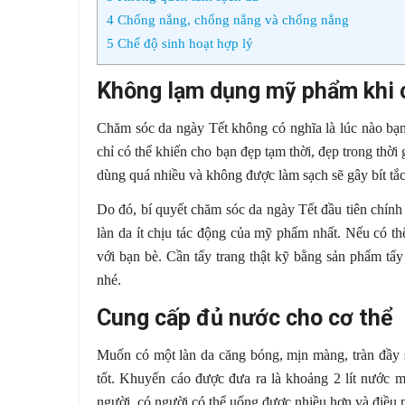
4
Chống nắng, chống nắng và chống nắng
5
Chế độ sinh hoạt hợp lý
Không lạm dụng mỹ phẩm khi 
Chăm sóc da ngày Tết không có nghĩa là lúc nào bạ
chỉ có thể khiến cho bạn đẹp tạm thời, đẹp trong thời
dùng quá nhiều và không được làm sạch sẽ gây bít t
Do đó, bí quyết chăm sóc da ngày Tết đầu tiên chính
làn da ít chịu tác động của mỹ phẩm nhất. Nếu có t
với bạn bè. Cần tẩy trang thật kỹ bằng sản phẩm tẩ
nhé.
Cung cấp đủ nước cho cơ thể
Muốn có một làn da căng bóng, mịn màng, tràn đầy 
tốt. Khuyến cáo được đưa ra là khoảng 2 lít nước m
người, có người có thể uống được nhiều hơn và điều nà