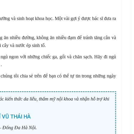
ưỡng và sinh hoạt khoa học. Một vài gợi ý được bác sĩ đưa ra
ng ăn nhiều đường, không ăn nhiều đạm để tránh tăng cân và
 cây và nước ép sinh tố.
 ngủ ngon với những chiếc ga, gối và chăn sạch. Hãy đi ngủ
m…
húng tôi chia sẻ trên để bạn có thể tự tin trong những ngày
ác kiến thức da liễu, thẩm mỹ nội khoa và nhận hỗ trợ khi
 VŨ THÁI HÀ
– Đống Đa Hà Nội.