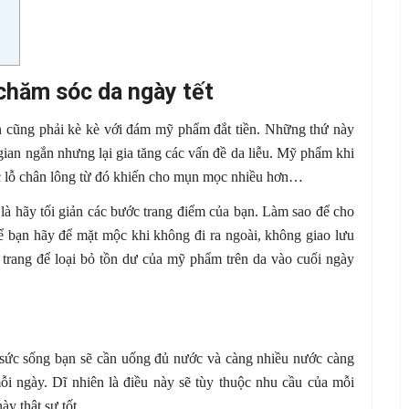
chăm sóc da ngày tết
n cũng phải kè kè với đám mỹ phẩm đắt tiền. Những thứ này
 gian ngắn nhưng lại gia tăng các vấn đề da liễu. Mỹ phẩm khi
ắc lỗ chân lông từ đó khiến cho mụn mọc nhiều hơn…
 là hãy tối giản các bước trang điểm của bạn. Làm sao để cho
hể bạn hãy để mặt mộc khi không đi ra ngoài, không giao lưu
y trang để loại bỏ tồn dư của mỹ phẩm trên da vào cuối ngày
sức sống bạn sẽ cần uống đủ nước và càng nhiều nước càng
ỗi ngày. Dĩ nhiên là điều này sẽ tùy thuộc nhu cầu của mỗi
y thật sự tốt.