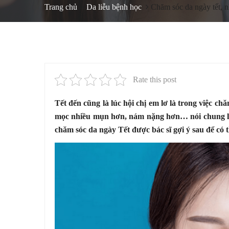
Trang chủ
Da liễu bệnh học
Chăm sóc da ngày tết, 
Rate this post
Tết đến cũng là lúc hội chị em lơ là trong việc ch
mọc nhiều mụn hơn, nám nặng hơn… nói chung là
chăm sóc da ngày Tết được bác sĩ gợi ý sau để có