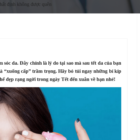
nhất định không được quên
ăm sóc da. Đây chính là lý do tại sao mà sau tết da của bạn
 “xuống cấp” trầm trọng. Hãy bỏ túi ngay những bí kíp
 thể đẹp rạng ngời trong ngày Tết đến xuân về bạn nhé!