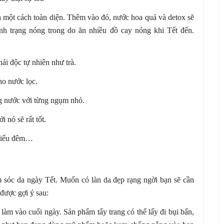
a một cách toàn diện. Thêm vào đó, nước hoa quả và detox sẽ
ình trạng nóng trong do ăn nhiều đồ cay nóng khi Tết đến.
ải độc tự nhiên như trà.
o nước lọc.
g nước với từng ngụm nhỏ.
nó sẽ rất tốt.
 tiểu đêm…
m sóc da ngày Tết. Muốn có làn da đẹp rạng ngời bạn sẽ cần
được gợi ý sau:
àm vào cuối ngày. Sản phẩm tẩy trang có thể lấy đi bụi bẩn,