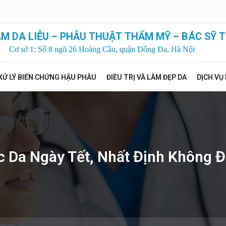
M DA LIỄU – PHẪU THUẬT THẨM MỸ – BÁC SỸ T
Cơ sở 1: Số 8 ngõ 26 Hoàng Cầu, quận Đống Đa, Hà Nội
XỬ LÝ BIẾN CHỨNG HẬU PHẪU
ĐIỀU TRỊ VÀ LÀM ĐẸP DA
DỊCH VỤ
 Da Ngày Tết, Nhất Định Không 