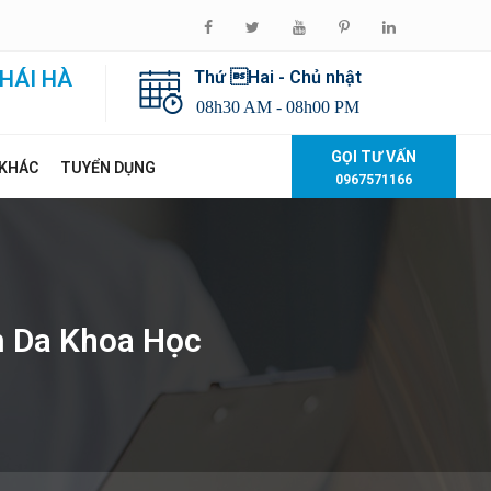
HÁI HÀ
Thứ Hai - Chủ nhật
08h30 AM - 08h00 PM
GỌI TƯ VẤN
 KHÁC
TUYỂN DỤNG
0967571166
m Da Khoa Học