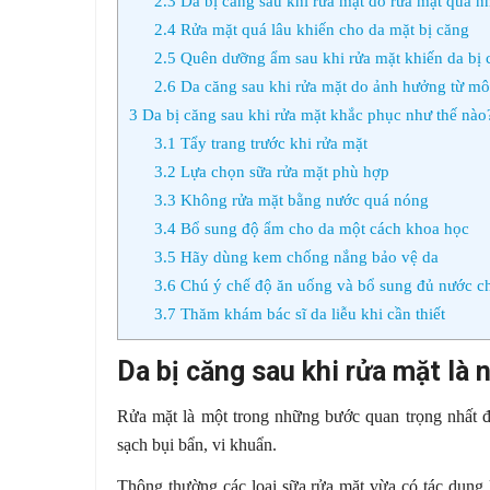
2.3
Da bị căng sau khi rửa mặt do rửa mặt quá nh
2.4
Rửa mặt quá lâu khiến cho da mặt bị căng
2.5
Quên dưỡng ẩm sau khi rửa mặt khiến da bị 
2.6
Da căng sau khi rửa mặt do ảnh hưởng từ mô
3
Da bị căng sau khi rửa mặt khắc phục như thế nào
3.1
Tẩy trang trước khi rửa mặt
3.2
Lựa chọn sữa rửa mặt phù hợp
3.3
Không rửa mặt bằng nước quá nóng
3.4
Bổ sung độ ẩm cho da một cách khoa học
3.5
Hãy dùng kem chống nắng bảo vệ da
3.6
Chú ý chế độ ăn uống và bổ sung đủ nước ch
3.7
Thăm khám bác sĩ da liễu khi cần thiết
Da bị căng sau khi rửa mặt là 
Rửa mặt là một trong những bước quan trọng nhất để
sạch bụi bẩn, vi khuẩn.
Thông thường các loại sữa rửa mặt vừa có tác dụng 