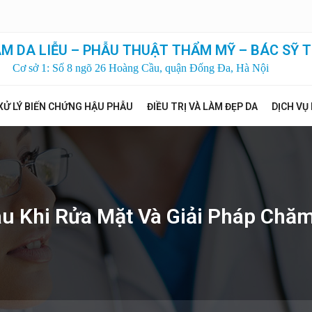
M DA LIỄU – PHẪU THUẬT THẨM MỸ – BÁC SỸ T
Cơ sở 1: Số 8 ngõ 26 Hoàng Cầu, quận Đống Đa, Hà Nội
XỬ LÝ BIẾN CHỨNG HẬU PHẪU
ĐIỀU TRỊ VÀ LÀM ĐẸP DA
DỊCH VỤ
au Khi Rửa Mặt Và Giải Pháp Chă