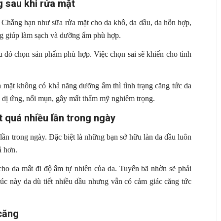
g sau khi rửa mặt
g. Chẳng hạn như sữa rửa mặt cho da khô, da dầu, da hỗn hợp,
g giúp làm sạch và dưỡng ẩm phù hợp.
au đó chọn sản phẩm phù hợp. Việc chọn sai sẽ khiến cho tình
a mặt không có khả năng dưỡng ẩm thì tình trạng căng tức da
g dị ứng, nổi mụn, gây mất thẩm mỹ nghiêm trọng.
t quá nhiều lần trong ngày
lần trong ngày. Đặc biệt là những bạn sở hữu làn da dầu luôn
ả hơn.
 cho da mất đi độ ẩm tự nhiên của da. Tuyến bã nhờn sẽ phải
Lúc này da dù tiết nhiều dầu nhưng vẫn có cảm giác căng tức
 căng