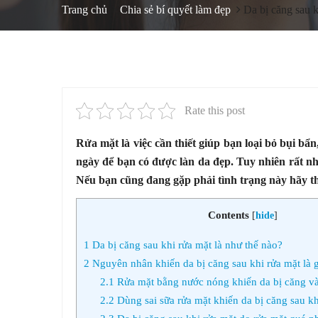
Trang chủ
Chia sẻ bí quyết làm đẹp
Da bị căng sau 
Rate this post
Rửa mặt là việc cần thiết giúp bạn loại bỏ bụi bẩn
ngày để bạn có được làn da đẹp. Tuy nhiên rất n
Nếu bạn cũng đang gặp phải tình trạng này hãy th
Contents
[
hide
]
1
Da bị căng sau khi rửa mặt là như thế nào?
2
Nguyên nhân khiến da bị căng sau khi rửa mặt là g
2.1
Rửa mặt bằng nước nóng khiến da bị căng v
2.2
Dùng sai sữa rửa mặt khiến da bị căng sau kh