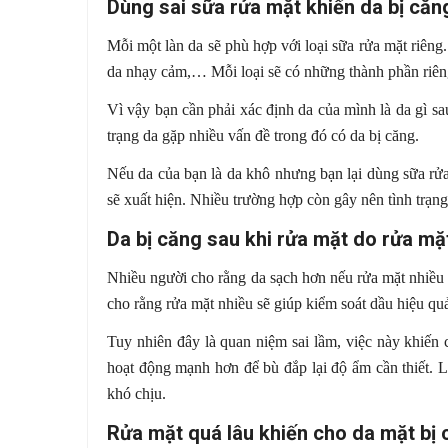
Dùng sai sữa rửa mặt khiến da bị căn
Mỗi một làn da sẽ phù hợp với loại sữa rửa mặt riên
da nhạy cảm,… Mỗi loại sẽ có những thành phần riên
Vì vậy bạn cần phải xác định da của mình là da gì s
trạng da gặp nhiều vấn đề trong đó có da bị căng.
Nếu da của bạn là da khô nhưng bạn lại dùng sữa rử
sẽ xuất hiện. Nhiều trường hợp còn gây nên tình trạn
Da bị căng sau khi rửa mặt do rửa mặ
Nhiều người cho rằng da sạch hơn nếu rửa mặt nhiều 
cho rằng rửa mặt nhiều sẽ giúp kiểm soát dầu hiệu qu
Tuy nhiên đây là quan niệm sai lầm, việc này khiến
hoạt động mạnh hơn để bù đắp lại độ ẩm cần thiết. 
khó chịu.
Rửa mặt quá lâu khiến cho da mặt bị