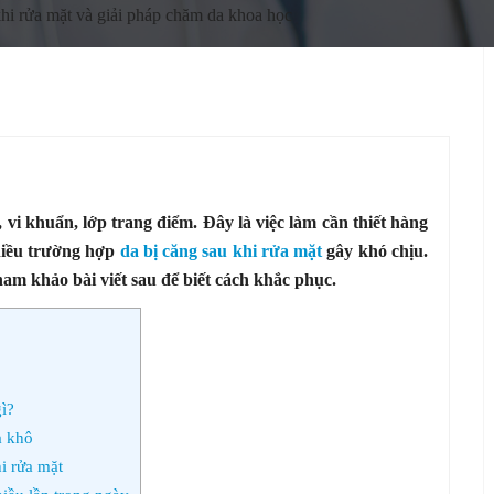
khi rửa mặt và giải pháp chăm da khoa học
, vi khuẩn, lớp trang điểm. Đây là việc làm cần thiết hàng
hiều trường hợp
da bị căng sau khi rửa mặt
gây khó chịu.
am khảo bài viết sau để biết cách khắc phục.
ì?
à khô
i rửa mặt