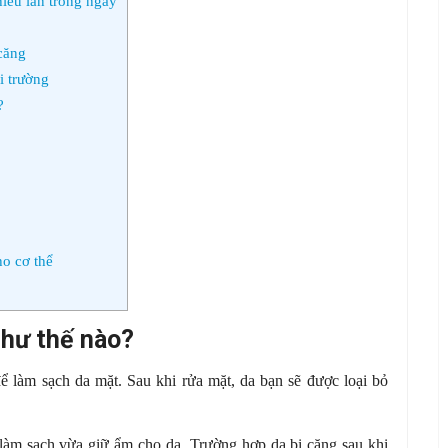
iều lần trong ngày
căng
i trường
?
o cơ thể
như thế nào?
 làm sạch da mặt. Sau khi rửa mặt, da bạn sẽ được loại bỏ
làm sạch vừa giữ ẩm cho da. Trường hợp da bị căng sau khi