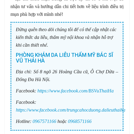
nhận tư vấn và hướng dẫn chi tiết hơn về liệu trình điều trị
mụn phù hợp với mình nhé!
Đừng quên theo dõi chúng tôi để có thể cập nhật các
kiến thức da liễu, thẩm mỹ nội khoa và nhận hỗ trợ
khi cần thiết nhé.
PHÒNG KHÁM DA LIỄU THẨM MỸ BÁC SĨ
VŨ THÁI HÀ
Địa chỉ:
Số 8 ngõ 26 Hoàng Cầu cũ, Ô Chợ Dừa –
Đống Đa Hà Nội.
Facebook:
https://www.facebook.com/BSVuThaiHa
Facebook:
https://www.facebook.com/trungcahocduong.dalieuthaiha
Hotline:
0967571166
hoặc
0968571166