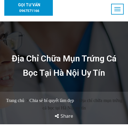
GỌI TƯ VẤN
0967571166
Địa Chỉ Chữa Mụn Trứng Cá
Bọc Tại Hà Nội Uy Tín
Trang chủ
Chia sẻ bí quyết làm đẹp
Địa chỉ chữa mụn trứng
cá bọc tại Hà Nội uy tín
Share