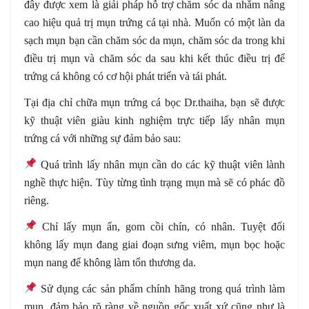
đây được xem là giải pháp hỗ trợ chăm sóc da nhằm nâng
cao hiệu quả trị mụn trứng cá tại nhà. Muốn có một làn da
sạch mụn bạn cần chăm sóc da mụn, chăm sóc da trong khi
điều trị mụn và chăm sóc da sau khi kết thúc điều trị để
trứng cá không có cơ hội phát triển và tái phát.
Tại địa chỉ chữa mụn trứng cá bọc Dr.thaiha, bạn sẽ được
kỹ thuật viên giàu kinh nghiệm trực tiếp lấy nhân mụn
trứng cá với những sự đảm bảo sau:
Quá trình lấy nhân mụn cần do các kỹ thuật viên lành
nghề thực hiện. Tùy từng tình trạng mụn mà sẽ có phác đồ
riêng.
Chỉ lấy mụn ẩn, gom cồi chín, có nhân. Tuyệt đối
không lấy mụn đang giai đoạn sưng viêm, mụn bọc hoặc
mụn nang để không làm tổn thương da.
Sử dụng các sản phẩm chính hãng trong quá trình làm
mụn, đảm bảo rõ ràng về nguồn gốc xuất xứ cũng như là