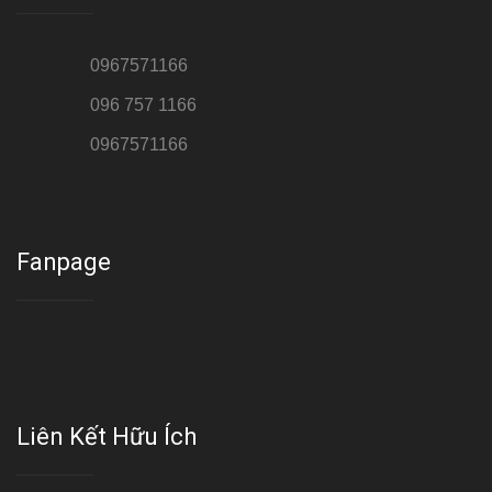
Hotline 1:
0967571166
Hotline 2:
096 757 1166
Hotline 3:
0967571166
Cơ sở : Số 8 ngõ 26 Hoàng Cầu, Đống Đa, Hà Nội
Fanpage
Liên Kết Hữu Ích