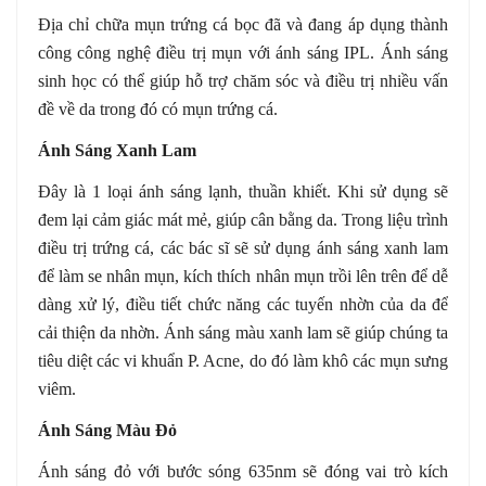
Địa chỉ chữa mụn trứng cá bọc đã và đang áp dụng thành
công công nghệ điều trị mụn với ánh sáng IPL. Ánh sáng
sinh học có thể giúp hỗ trợ chăm sóc và điều trị nhiều vấn
đề về da trong đó có mụn trứng cá.
Ánh Sáng Xanh Lam
Đây là 1 loại ánh sáng lạnh, thuần khiết. Khi sử dụng sẽ
đem lại cảm giác mát mẻ, giúp cân bằng da. Trong liệu trình
điều trị trứng cá, các bác sĩ sẽ sử dụng ánh sáng xanh lam
để làm se nhân mụn, kích thích nhân mụn trồi lên trên để dễ
dàng xử lý, điều tiết chức năng các tuyến nhờn của da để
cải thiện da nhờn. Ánh sáng màu xanh lam sẽ giúp chúng ta
tiêu diệt các vi khuẩn P. Acne, do đó làm khô các mụn sưng
viêm.
Ánh Sáng Màu Đỏ
Ánh sáng đỏ với bước sóng 635nm sẽ đóng vai trò kích