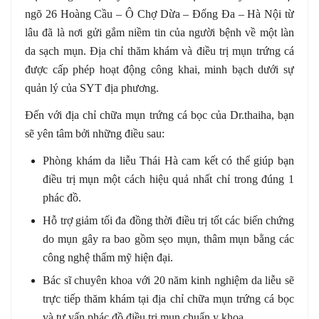
ngõ 26 Hoàng Cầu – Ô Chợ Dừa – Đống Đa – Hà Nội từ
lâu đã là nơi gửi gắm niềm tin của người bệnh về một làn
da sạch mụn. Địa chỉ thăm khám và điều trị mụn trứng cá
được cấp phép hoạt động công khai, minh bạch dưới sự
quản lý của SYT địa phương.
Đến với địa chỉ chữa mụn trứng cá bọc của Dr.thaiha, bạn
sẽ yên tâm bởi những điều sau:
Phòng khám da liễu Thái Hà cam kết có thể giúp bạn
điều trị mụn một cách hiệu quả nhất chỉ trong đúng 1
phác đồ.
Hỗ trợ giảm tối đa đồng thời điều trị tốt các biến chứng
do mụn gây ra bao gồm sẹo mụn, thâm mụn bằng các
công nghệ thẩm mỹ hiện đại.
Bác sĩ chuyên khoa với 20 năm kinh nghiệm da liễu sẽ
trực tiếp thăm khám tại địa chỉ chữa mụn trứng cá bọc
và tư vấn phác đồ điều trị mụn chuẩn y khoa.