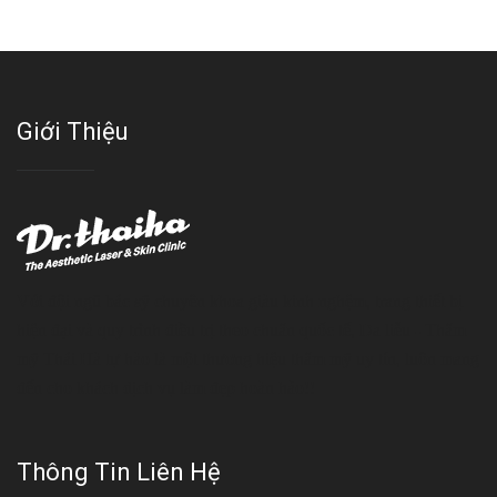
Giới Thiệu
Với đội ngũ bác sỹ chuyên khoa giàu kinh nghệm, trang thiết bị
hiện đại và quy trình điều trị theo chuẩn quốc tế, Da liễu - Thẩm
mỹ Thái Hà tự hào là một thương hiệu thẩm mỹ uy tín, luôn mang
đến cho khách dịch vụ làm đẹp hoàn hảo!!
Thông Tin Liên Hệ