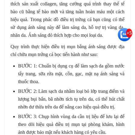
thích sản xuất collagen, tăng cường quá trình thay thế tế
bào cũ bằng tế bào mới và tăng tuần hoàn máu một cách
hiệu quả. Trong phác đồ điều trị trứng cá bạn cũng có thể
sử dụng ánh sáng này để làm sáng da, hỗ trợ trị vàng da,
+5
nhăn da. Ánh sáng đỏ thích hợp cho mọi loại da.
Quy trình thực hiện điều trị mụn bằng ánh sáng được địa
chỉ chữa mụn trứng cá bọc tiến hành như sau:
BƯỚC 1: Chuẩn bị dụng cụ để làm sạch da gồm nước
tẩy trang, sữa rửa mặt, cồn, gạc, mặt nạ ánh sáng và
thuốc thoa.
BƯỚC 2: Làm sạch da nhằm loại bỏ lớp trang điểm và
lượng bụi bẩn, bã nhờn tích tụ trên da, có thể hút chất
nhờn dư thừa trên da để nâng cao hiệu quả điều trị.
BƯỚC 3: Chụp hình vùng da cần trị liệu để lưu lại để
theo dõi hiệu quả điều trị mụn tại phòng khám, hình
ảnh được bảo mật nếu khách hàng có yêu cầu.