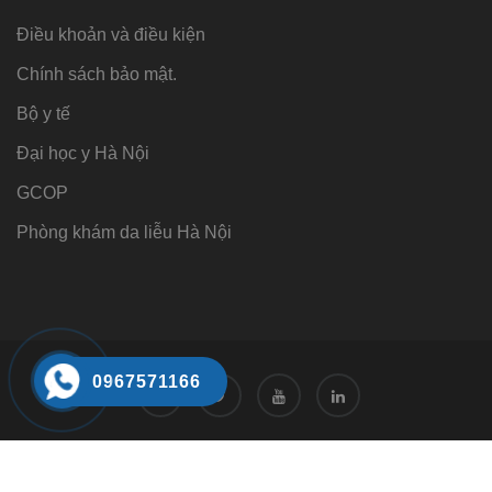
Điều khoản và điều kiện
Chính sách bảo mật.
Bộ y tế
Đại học y Hà Nội
GCOP
Phòng khám da liễu Hà Nội
0967571166
Tư vấn