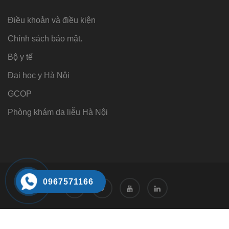
Điều khoản và điều kiện
Chính sách bảo mật.
Bộ y tế
Đại học y Hà Nội
GCOP
Phòng khám da liễu Hà Nội
0967571166
Tư vấn