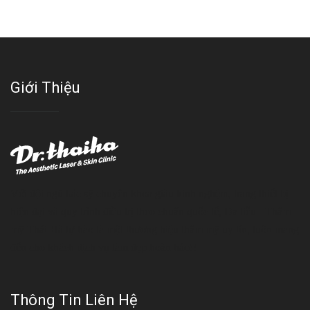
Giới Thiệu
Với đội ngũ bác sỹ chuyên khoa giàu kinh nghệm, trang thiết bị
hiện đại và quy trình điều trị theo chuẩn quốc tế, Da liễu - Thẩm
mỹ Thái Hà tự hào là một thương hiệu thẩm mỹ uy tín, luôn mang
đến cho khách dịch vụ làm đẹp hoàn hảo!!
Thông Tin Liên Hệ