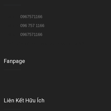
Hotline 1:
0967571166
Hotline 2:
096 757 1166
Hotline 3:
0967571166
Cơ sở : Số 8 ngõ 26 Hoàng Cầu, Đống Đa, Hà Nội
Fanpage
Liên Kết Hữu Ích