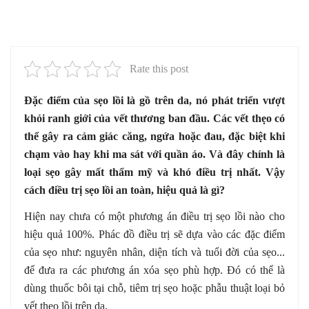
Rate this post
Đặc điểm của
sẹo lồi
là gồ trên da, nó phát triển vượt
khỏi ranh giới của vết thương ban đầu. Các vết thẹo có
thể gây ra cảm giác căng, ngứa hoặc đau, đặc biệt khi
chạm vào hay khi ma sát với quần áo. Và đây chính là
loại sẹo gây mất thẩm mỹ và khó điều trị nhất. Vậy
cách điều trị sẹo lồi an toàn, hiệu quả là gì?
Hiện nay chưa có một phương án điều trị sẹo lồi nào cho
hiệu quả 100%. Phác đồ điều trị sẽ dựa vào các đặc điểm
của sẹo như: nguyên nhân, diện tích và tuổi đời của sẹo..
.
để đưa ra các phương án
xóa sẹo
phù hợp. Đó có thể là
dùng thuốc bôi tại chỗ, tiêm trị sẹo hoặc phẫu thuật loại bỏ
vết theo lồi trên da.