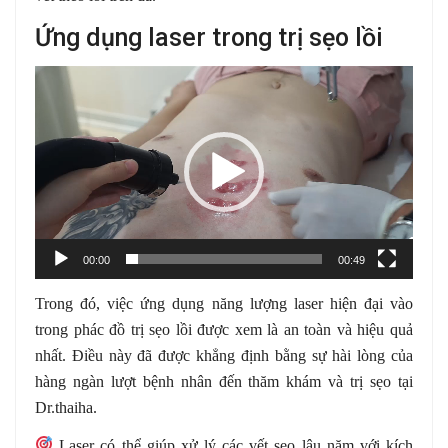
Ứng dụng laser trong trị sẹo lồi
Trình
chơi
Video
00:00
00:49
Trong đó, việc ứng dụng năng lượng laser hiện đại vào
trong phác đồ trị sẹo lồi được xem là an toàn và hiệu quả
nhất. Điều này đã được khẳng định bằng sự hài lòng của
hàng ngàn lượt bệnh nhân đến thăm khám và trị sẹo tại
Dr.thaiha.
Laser có thể giúp xử lý các vết sẹo lâu năm với kích