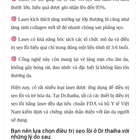
thước lớn, hiệu quả được ghi nhận lên đến 95%.
Laser kích thích tăng trưởng tại lớp thượng bì cũng như
tăng sinh collagen mới từ đó nhanh chóng san phẳng sẹo.
Laser có khả năng bóc tách các tổ chức mô da và điều
trị sẹo lồi hiệu quả chỉ trong đúng một liệu trình từ 3-6 buổi.
Công nghệ này còn mang lại vẻ láng mịn cho làn da,
không gây bỏng rát, đau nhức và đặc biệt là không làm tổn
thương da.
Hiện nay, có rất nhiều loại laser được ứng dụng để điều trị
sẹo lồi và trẻ hóa da. Tại Dr.thaiha, tất cả các thiết bị điều trị
sẹo lồi bằng laser đều đạt tiêu chuẩn FDA và bộ Y tế Việt
Nam kiểm định và chứng nhận thân thiện với làn da người
sử dụng.
Bạn nên lựa chọn điều trị sẹo lồi ở Dr.thaiha với
những lý do sau: