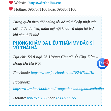
Website:
https://drthaiha.vn/
Hotline: 0967571166 hoặc 0968571166
Đừng quên theo dõi chúng tôi để có thể cập nhật các
kiến thức da liễu, thẩm mỹ nội khoa và nhận hỗ trợ
khi cần thiết nhé.
PHÒNG KHÁM DA LIỄU THẨM MỸ BÁC SĨ
VŨ THÁI HÀ
Địa chỉ:
Số 8 ngõ 26 Hoàng Cầu cũ, Ô Chợ Dừa –
+5
Đống Đa Hà Nội.
Facebook:
https://www.facebook.com/BSVuThaiHa
Facebook:
https://www.facebook.com/trungcahocduong.dalieuthaiha
Hotline:
0967571166
hoặc
0968571166