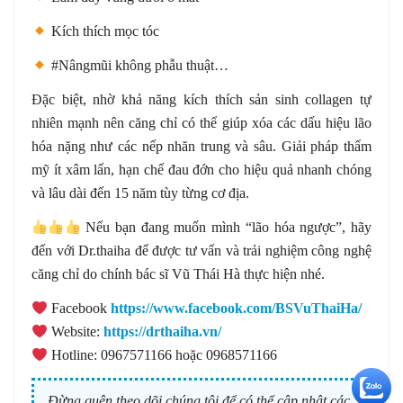
Kích thích mọc tóc
#Nângmũi không phẫu thuật…
Đặc biệt, nhờ khả năng kích thích sản sinh collagen tự
nhiên mạnh nên căng chỉ có thể giúp xóa các dấu hiệu lão
hóa nặng như các nếp nhăn trung và sâu. Giải pháp thẩm
mỹ ít xâm lấn, hạn chế đau đớn cho hiệu quả nhanh chóng
và lâu dài đến 15 năm tùy từng cơ địa.
Nếu bạn đang muốn mình “lão hóa ngược”, hãy
đến với Dr.thaiha để được tư vấn và trải nghiệm công nghệ
căng chỉ do chính bác sĩ Vũ Thái Hà thực hiện nhé.
Facebook
https://www.facebook.com/BSVuThaiHa/
Website:
https://drthaiha.vn/
Hotline: 0967571166 hoặc 0968571166
+5
Đừng quên theo dõi chúng tôi để có thể cập nhật các