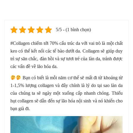
5/5 - (1 bình chọn)
#Collagen chiếm tới 70% cấu trúc da với vai trò là một chất
keo có thể kết nối các tế bào dưới da. Collagen sẽ giúp duy
trì sự săn chắc, đàn hồi và sự tươi trẻ của làn da, tránh được
các vấn đề về lão hóa da.
Bạn có biết là mỗi năm cơ thể sẽ mất đi từ khoảng từ
1-1,5% lượng collagen và đây chính là lý do tại sao làn da
của chúng ta sẽ ngày một xuống cấp nhanh chóng. Thiếu
hụt collagen sẽ dẫn đến sự lão hóa nội sinh và nó khiến cho
bạn già đi.
Trình
chơi