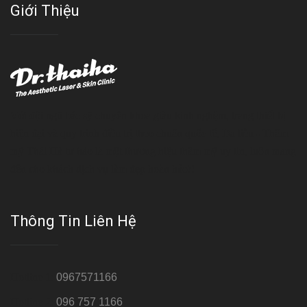
Giới Thiệu
Với đội ngũ bác sỹ chuyên khoa giàu kinh nghệm, trang thiết bị
hiện đại và quy trình điều trị theo chuẩn quốc tế, Da liễu - Thẩm
mỹ Thái Hà tự hào là một thương hiệu thẩm mỹ uy tín, luôn mang
đến cho khách dịch vụ làm đẹp hoàn hảo!!
Thông Tin Liên Hệ
Hotline 1:
0967571166
Hotline 2:
096 757 1166