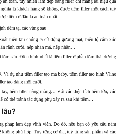
an toàn, tuy nhiên làm đẹp bằng filler chỉ mang lại hiệu quả
ghĩa là khách hàng sẽ không được tiêm filler một cách tuỳ
 được tiêm ở đâu là an toàn nhất.
ịnh tiêm tại các vùng sau:
xuất hiện khi chúng ta cử động gương mặt, biểu lộ cảm xúc
nhăn rãnh cười, nếp nhăn má, nếp nhăn…
ị lõm sâu. Điển hình nhất là tiêm filler ở phần lõm thái dương
ỹ
. Ví dụ như tiêm filler tạo má baby, tiêm filler tạo hình Vline
ller tạo dáng môi cười.
 tay, tiêm filler nâng mông… Với các diện tích tiêm lớn, các
ể có thể tránh tác dụng phụ xảy ra sau khi tiêm…
 lâu?
ơng pháp làm đẹp vĩnh viễn. Do đó, nếu bạn có yêu cầu nằm
 sẽ không phù hợp. Tùy từng cơ địa, tuỳ từng sản phẩm và các