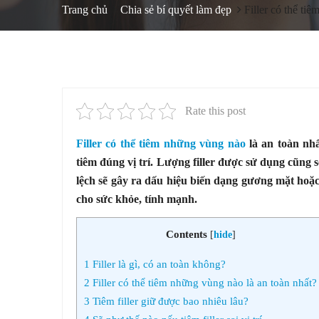
Trang chủ
Chia sẻ bí quyết làm đẹp
Filler có thể ti
Rate this post
Filler có thể tiêm những vùng nào
là an toàn nh
tiêm đúng vị trí. Lượng filler được sử dụng cũng sẽ
lệch sẽ gây ra dấu hiệu biến dạng gương mặt hoặc
cho sức khỏe, tính mạnh.
Contents
[
hide
]
1
Filler là gì, có an toàn không?
2
Filler có thể tiêm những vùng nào là an toàn nhất?
3
Tiêm filler giữ được bao nhiêu lâu?