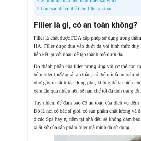
4
Sẽ như thế nào nếu tiêm filler sai vị trí
5
Làm sao để có thể tiêm filler an toàn
Filler là gì, có an toàn không?
Filler là chất được FDA cấp phép sử dụng trong thẩm
HA. Filler được đưa vào dưới da với hình thức duy n
liên kết lại với nhau để tạo thành mô dưới da.
Do thành phần của filler tương ứng với cơ thể con ng
tiêm filler thường rất an toàn, có thể nói là an toàn 
như gây ra rất ít tác dụng phụ, không để lại biến 
xâm lấn quá nhiều nên sẽ hạn chế tối đa tình trạng tổ
Tuy nhiên, để đảm bảo độ an toàn của dịch vụ tiêm f
Đó là nơi có bác sĩ giỏi, có sản phẩm chất lượng và đ
ở các Spa hay tự tiêm tại nhà đều sẽ không đảm bảo
xuất xứ của sản phẩm filler mà mình đã sử dụng.