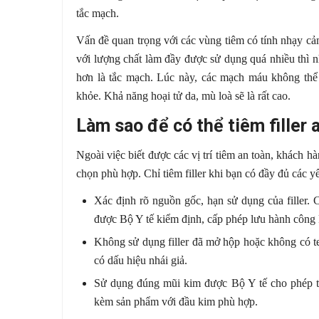
tắc mạch.
Vấn đề quan trọng với các vùng tiêm có tính nhạy cảm 
với lượng chất làm đầy được sử dụng quá nhiều thì 
hơn là tắc mạch. Lúc này, các mạch máu không thể
khỏe. Khả năng hoại tử da, mù loà sẽ là rất cao.
Làm sao để có thể tiêm filler 
Ngoài việc biết được các vị trí tiêm an toàn, khách h
chọn phù hợp. Chỉ tiêm filler khi bạn có đầy đủ các yế
Xác định rõ nguồn gốc, hạn sử dụng của filler.
được Bộ Y tế kiểm định, cấp phép lưu hành công 
Không sử dụng filler đã mở hộp hoặc không có 
có dấu hiệu nhái giả.
Sử dụng đúng mũi kim được Bộ Y tế cho phép tron
kèm sản phẩm với đầu kim phù hợp.