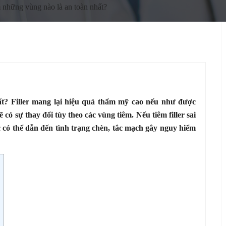
êm những vùng nào là an toàn nhất?
ất? Filler mang lại hiệu quả thẩm mỹ cao nếu như được
 có sự thay đổi tùy theo các vùng tiêm. Nếu tiêm filler sai
 có thể dẫn đến tình trạng chèn, tắc mạch gây nguy hiểm