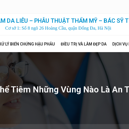
M DA LIỄU – PHẪU THUẬT THẨM MỸ – BÁC SỸ T
Cơ sở 1: Số 8 ngõ 26 Hoàng Cầu, quận Đống Đa, Hà Nội
XỬ LÝ BIẾN CHỨNG HẬU PHẪU
ĐIỀU TRỊ VÀ LÀM ĐẸP DA
DỊCH VỤ
 Thể Tiêm Những Vùng Nào Là An 