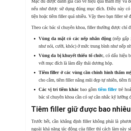
Mặc dù được đánh giá cao về hiệu quả thẩm mỹ và độ 
nếu như được sử dụng đúng mục đích. Điều này có n
tiện hoặc tiêm filler quá nhiều. Vậy theo bạn filler sẽ
Theo các bác sĩ chuyên khoa, filler thường được chỉ đ
Vùng da mặt có các nếp nhăn động
(nếp gấp 
như nói, cười, khóc) ở mức trung bình như nếp 
Vùng da bị khuyết thiếu tổ chức
, có dấu hiệu b
với mục đích là làm đầy thái dương hóp.
Tiêm filler ở các vùng cần chỉnh hình thẩm m
cho cằm, tiêm filler nâng mũi đẹp tự nhiên, tiêm fi
Các vị trí tiêm khác
bao gồm
tiêm filler
trẻ hoá
bác sĩ chuyên khoa cần có sự cân nhắc kỹ lưỡng đ
Tiêm filler giữ được bao nhiêu
Trước hết, cần khẳng định filler không phải là phư
ngoài khả năng tác động của filler thì cách làm này