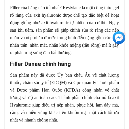
Filler của hãng nào tốt nhất? Restylane là một công thức gel
rõ ràng của axit hyaluronic được chế tạo đặc biệt để hoạt
động giống như axit hyaluronic tự nhiên của cơ thể. Ngay
sau khi tiêm, sản phẩm sẽ giúp chỉnh sửa rõ ràng các nếp
+3
nhăn và nếp nhăn ở mức trung bình đến nặng gồm các nếp
nhăn trán, nhăn mắt, nhăn khóe miệng (râu rồng) mà ít gây
ra phản ứng sưng đau bất thường.
Filler Danae chính hãng
Sản phẩm này đã được Ủy ban châu Âu về chất lượng
thuốc, chăm sóc y tế (EDQM) và Cục quản lý Thực phẩm
và Dược phẩm Hàn Quốc (KFDA) công nhận về chất
lượng và độ an toàn cao. Thành phần chính của nó là axit
Hyaluronic giúp điều trị nếp nhăn, phục hồi, làm đầy má,
cằm, và nhiều vùng khác trên khuôn mặt một cách tối ưu
nhất và nhanh chóng nhất.