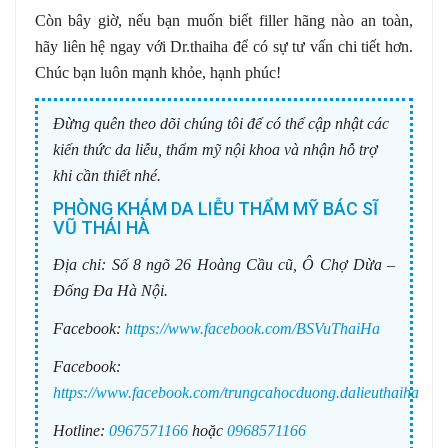
Còn bây giờ, nếu bạn muốn biết filler hãng nào an toàn,
hãy liên hệ ngay với Dr.thaiha để có sự tư vấn chi tiết hơn.
Chúc bạn luôn mạnh khỏe, hạnh phúc!
Đừng quên theo dõi chúng tôi để có thể cập nhật các
kiến thức da liễu, thẩm mỹ nội khoa và nhận hỗ trợ
khi cần thiết nhé.
PHÒNG KHÁM DA LIỄU THẨM MỸ BÁC SĨ
VŨ THÁI HÀ
Địa chỉ:
Số 8 ngõ 26 Hoàng Cầu cũ, Ô Chợ Dừa –
Đống Đa Hà Nội.
Facebook:
https://www.facebook.com/BSVuThaiHa
Facebook:
https://www.facebook.com/trungcahocduong.dalieuthaiha
Hotline:
0967571166
hoặc
0968571166