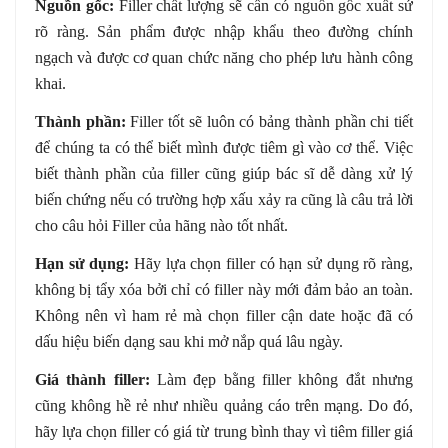
Nguồn gốc:
Filler chất lượng sẽ cần có nguồn gốc xuất sứ
rõ ràng. Sản phẩm được nhập khẩu theo đường chính
ngạch và được cơ quan chức năng cho phép lưu hành công
khai.
Thành phần:
Filler tốt sẽ luôn có bảng thành phần chi tiết
để chúng ta có thể biết mình được tiêm gì vào cơ thể. Việc
biết thành phần của filler cũng giúp bác sĩ dễ dàng xử lý
biến chứng nếu có trường hợp xấu xảy ra cũng là câu trả lời
cho câu hỏi Filler của hãng nào tốt nhất.
Hạn sử dụng:
Hãy lựa chọn filler có hạn sử dụng rõ ràng,
không bị tẩy xóa bởi chỉ có filler này mới đảm bảo an toàn.
Không nên vì ham rẻ mà chọn filler cận date hoặc đã có
dấu hiệu biến dạng sau khi mở nắp quá lâu ngày.
Giá thành filler:
Làm đẹp bằng filler không đắt nhưng
cũng không hề rẻ như nhiều quảng cáo trên mạng. Do đó,
hãy lựa chọn filler có giá từ trung bình thay vì tiêm filler giá