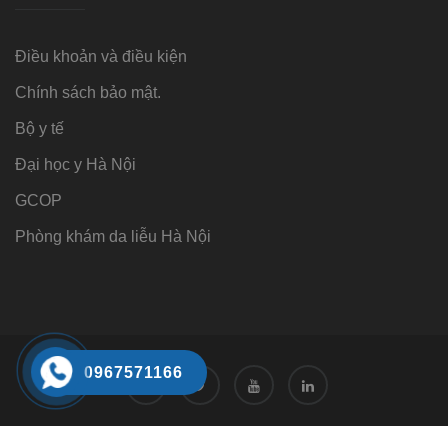
Điều khoản và điều kiện
Chính sách bảo mật.
Bộ y tế
Đại học y Hà Nội
GCOP
Phòng khám da liễu Hà Nội
0967571166
Tư vấn