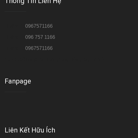
Thông Tin Liên Hệ
Hotline 1:
0967571166
Hotline 2:
096 757 1166
Hotline 3:
0967571166
Cơ sở : Số 8 ngõ 26 Hoàng Cầu, Đống Đa, Hà Nội
Fanpage
Liên Kết Hữu Ích