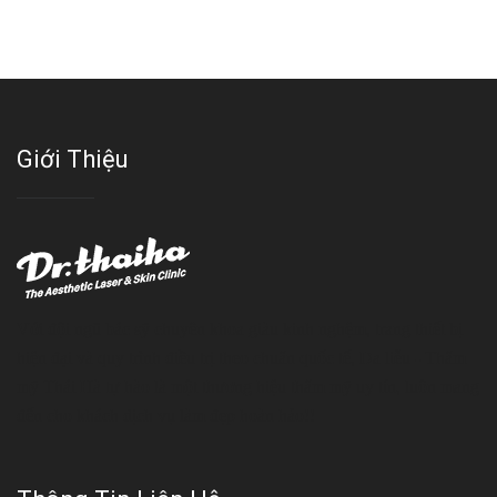
Giới Thiệu
Với đội ngũ bác sỹ chuyên khoa giàu kinh nghệm, trang thiết bị
hiện đại và quy trình điều trị theo chuẩn quốc tế, Da liễu - Thẩm
mỹ Thái Hà tự hào là một thương hiệu thẩm mỹ uy tín, luôn mang
đến cho khách dịch vụ làm đẹp hoàn hảo!!