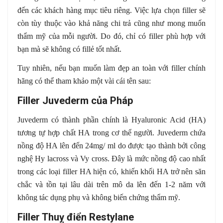
đến các khách hàng mục tiêu riêng. Việc lựa chọn filler sẽ
còn tùy thuộc vào khả năng chi trả cũng như mong muốn
thẩm mỹ của mỗi người. Do đó, chỉ có filler phù hợp với
bạn mà sẽ không có fillẻ tốt nhất.
Tuy nhiên, nếu bạn muốn làm đẹp an toàn với filler chính
hãng có thể tham khảo một vài cái tên sau:
Filler Juvederm của Pháp
Juvederm có thành phần chính là Hyaluronic Acid (HA)
tương tự hợp chất HA trong cơ thể người. Juvederm chứa
nồng độ HA lên đến 24mg/ ml do được tạo thành bởi công
nghệ Hy lacross và Vy cross. Đây là mức nồng độ cao nhất
trong các loại filler HA hiện có, khiến khối HA trở nên săn
chắc và tồn tại lâu dài trên mô da lên đến 1-2 năm với
không tác dụng phụ và không biến chứng thẩm mỹ.
Filler Thuỵ điển Restylane