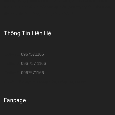
hiện đại và quy trình điều trị theo chuẩn quốc tế, Da liễu - Thẩm
mỹ Thái Hà tự hào là một thương hiệu thẩm mỹ uy tín, luôn mang
đến cho khách dịch vụ làm đẹp hoàn hảo!!
Thông Tin Liên Hệ
Hotline 1:
0967571166
Hotline 2:
096 757 1166
Hotline 3:
0967571166
Cơ sở : Số 8 ngõ 26 Hoàng Cầu, Đống Đa, Hà Nội
Fanpage