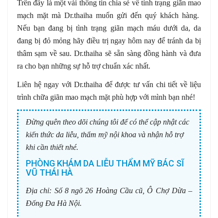
Trên đây là một vài thông tin chia sẻ về tình trạng giãn mao
mạch mặt mà Dr.thaiha muốn gửi đến quý khách hàng.
Nếu bạn đang bị tình trạng giãn mạch máu dưới da, da
đang bị đỏ mỏng hãy điều trị ngay hôm nay để tránh da bị
thâm sạm về sau. Dr.thaiha sẽ sẵn sàng đồng hành và đưa
ra cho bạn những sự hỗ trợ chuẩn xác nhất.
Liên hệ ngay với Dr.thaiha để được tư vấn chi tiết về liệu
trình chữa giãn mao mạch mặt phù hợp với mình bạn nhé!
Đừng quên theo dõi chúng tôi để có thể cập nhật các
kiến thức da liễu, thẩm mỹ nội khoa và nhận hỗ trợ
khi cần thiết nhé.
PHÒNG KHÁM DA LIỄU THẨM MỸ BÁC SĨ
VŨ THÁI HÀ
Địa chỉ:
Số 8 ngõ 26 Hoàng Cầu cũ, Ô Chợ Dừa –
Đống Đa Hà Nội.