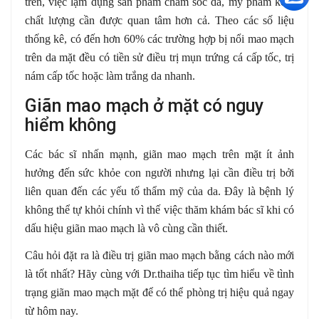
trên, việc lạm dụng sản phẩm chăm sóc da, mỹ phẩm kém
chất lượng cần được quan tâm hơn cả. Theo các số liệu
thống kê, có đến hơn 60% các trường hợp bị nổi mao mạch
trên da mặt đều có tiền sử điều trị mụn trứng cá cấp tốc, trị
nám cấp tốc hoặc làm trắng da nhanh.
Giãn mao mạch ở mặt có nguy
hiểm không
Các bác sĩ nhấn mạnh, giãn mao mạch trên mặt ít ảnh
hưởng đến sức khỏe con người nhưng lại cần điều trị bởi
liên quan đến các yếu tố thẩm mỹ của da. Đây là bệnh lý
không thể tự khỏi chính vì thế việc thăm khám bác sĩ khi có
dấu hiệu giãn mao mạch là vô cùng cần thiết.
Câu hỏi đặt ra là điều trị giãn mao mạch bằng cách nào mới
là tốt nhất? Hãy cùng với Dr.thaiha tiếp tục tìm hiểu về tình
trạng giãn mao mạch mặt để có thể phòng trị hiệu quả ngay
từ hôm nay.