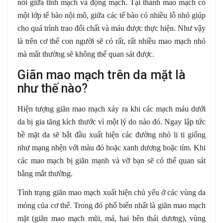
nối giữa tĩnh mạch và động mạch. Tại thành mao mạch có
một lớp tế bào nội mô, giữa các tế bào có nhiều lỗ nhỏ giúp
cho quá trình trao đổi chất và máu được thực hiện. Như vậy
là trên cơ thể con người sẽ có rất, rất nhiều mao mạch nhỏ
mà mắt thường sẽ không thể quan sát được.
Giãn mao mạch trên da mặt là
như thế nào?
Hiện tượng giãn mao mạch xảy ra khi các mạch máu dưới
da bị gia tăng kích thước vì một lý do nào đó. Ngay lập tức
bề mặt da sẽ bắt đầu xuất hiện các đường nhỏ li ti giống
như mạng nhện với màu đỏ hoặc xanh dương hoặc tím. Khi
các mao mạch bị giãn mạnh và vỡ bạn sẽ có thể quan sát
bằng mắt thường.
Tình trạng giãn mao mạch xuất hiện chủ yếu ở các vùng da
mỏng của cơ thể. Trong đó phổ biến nhất là giãn mao mạch
mặt (giãn mao mạch mũi, má, hai bên thái dương), vùng