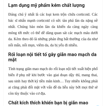
Lạm dụng mỹ phẩm kém chất lượng
Đáng chú ý nhất là các loại kem trộn chứa corticoid. Các
bác sĩ nhấn mạnh corticoid có sức tàn phá làn da nặng nề
nhất. Chúng bào mòn làn da khiến da càng ngày càng
mỏng tới mức có thể dễ dàng quan sát các mạch máu dưới
da. Kèm theo đó là những phản ứng bất thường của da như
nổi mẩn, nổi mụn, viêm da, da bị yếu đi nhiều.
Rối loạn nội tiết tố gây giãn mao mạch da
mặt
Tình trạng giãn mao mạch do rối loạn nội tiết xuất hiện phổ
biến ở phụ nữ khi bước vào giai đoạn dậy thì, mang thai,
sau sinh hay thời kỳ tiền mãn kinh… Tuy nhiên không phải
ai cũng phải đối mặt với vấn đề da liễu này bởi mọi thứ sẽ
còn tùy thuộc vào cơ địa.
Chất kích thích khiến bạn bị giãn mao