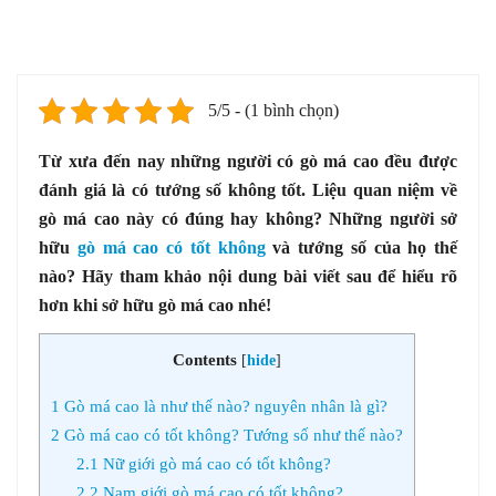
5/5 - (1 bình chọn)
Từ xưa đến nay những người có gò má cao đều được
đánh giá là có tướng số không tốt. Liệu quan niệm về
gò má cao này có đúng hay không? Những người sở
hữu
gò má cao có tốt không
và tướng số của họ thế
nào? Hãy tham khảo nội dung bài viết sau để hiểu rõ
hơn khi sở hữu gò má cao nhé!
Contents
[
hide
]
1
Gò má cao là như thế nào? nguyên nhân là gì?
2
Gò má cao có tốt không? Tướng số như thế nào?
2.1
Nữ giới gò má cao có tốt không?
2.2
Nam giới gò má cao có tốt không?