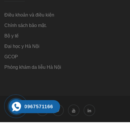
Điều khoản và điều kiện
Chính sách bảo mật.
Bộ y tế
Đại học y Hà Nội
GCOP
Phòng khám da liễu Hà Nội
0967571166
Tư vấn