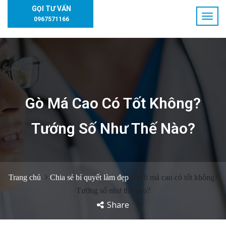
GỌI TƯ VẤN
0967571166
Gò Má Cao Có Tốt Không?
Tướng Số Như Thế Nào?
Trang chủ
Chia sẻ bí quyết làm đẹp
Gò má cao có tốt không?
Tướng số như thế nào?
Share