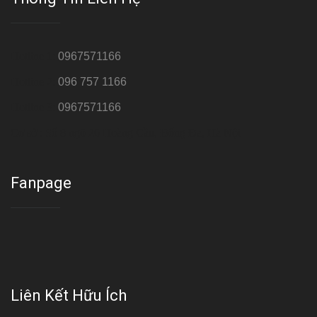
Hotline 1:
0967571166
Hotline 2:
096 757 1166
Hotline 3:
0967571166
Cơ sở : Số 8 ngõ 26 Hoàng Cầu, Đống Đa, Hà Nội
Fanpage
Liên Kết Hữu Ích