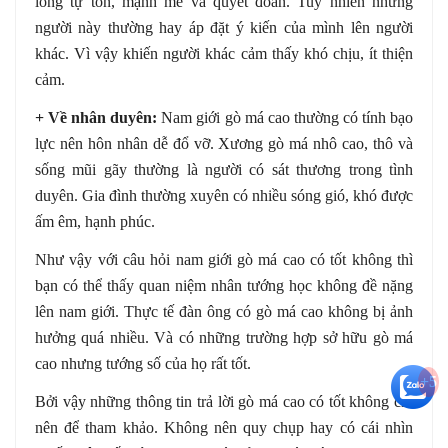
lòng tự tôn, mạnh mẽ và quyết đoán. Tuy nhiên những
người này thường hay áp đặt ý kiến của mình lên người
khác. Vì vậy khiến người khác cảm thấy khó chịu, ít thiện
cảm.
+ Về nhân duyên:
Nam giới gò má cao thường có tính bạo
lực nên hôn nhân dễ đổ vỡ. Xương gò má nhô cao, thô và
sống mũi gãy thường là người có sát thương trong tình
duyên. Gia đình thường xuyên có nhiều sóng gió, khó được
ấm êm, hạnh phúc.
Như vậy với câu hỏi nam giới gò má cao có tốt không thì
bạn có thể thấy quan niệm nhân tướng học không đề nặng
lên nam giới. Thực tế đàn ông có gò má cao không bị ảnh
hưởng quá nhiều. Và có những trường hợp sở hữu gò má
cao nhưng tướng số của họ rất tốt.
+5
Bởi vậy những thông tin trả lời gò má cao có tốt không chỉ
nên để tham khảo. Không nên quy chụp hay có cái nhìn