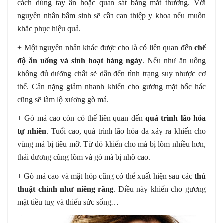
cách dùng tay ấn hoặc quan sát bằng mắt thường. Với
nguyên nhân bẩm sinh sẽ cần can thiệp y khoa nếu muốn
khắc phục hiệu quả.
+ Một nguyên nhân khác được cho là có liên quan đến
chế
độ ăn uống và sinh hoạt hàng ngày
. Nếu như ăn uống
không đủ dưỡng chất sẽ dẫn đến tình trạng suy nhược cơ
thể. Cân nặng giảm nhanh khiến cho gương mặt hốc hác
cũng sẽ làm lộ xương gò má.
+ Gò má cao còn có thể liên quan đến
quá trình lão hóa
tự nhiên
. Tuổi cao, quá trình lão hóa da xảy ra khiến cho
vùng má bị tiêu mỡ. Từ đó khiến cho má bị lõm nhiều hơn,
thái dương cũng lõm và gò má bị nhô cao.
+ Gò má cao và mặt hóp cũng có thể xuất hiện sau các
thủ
thuật chỉnh như niềng răng
. Điều này khiến cho gương
mặt tiều tuỵ và thiếu sức sống…