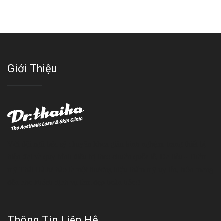
Giới Thiệu
Với đội ngũ bác sỹ chuyên khoa giàu kinh nghệm, trang thiết bị
hiện đại và quy trình điều trị theo chuẩn quốc tế, Da liễu - Thẩm
mỹ Thái Hà tự hào là một thương hiệu thẩm mỹ uy tín, luôn mang
đến cho khách dịch vụ làm đẹp hoàn hảo!!
Thông Tin Liên Hệ