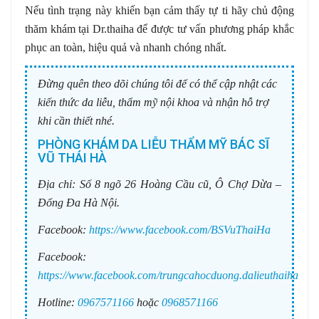
Nếu tình trạng này khiến bạn cảm thấy tự ti hãy chủ động
thăm khám tại Dr.thaiha để được tư vấn phương pháp khắc
phục an toàn, hiệu quả và nhanh chóng nhất.
Đừng quên theo dõi chúng tôi để có thể cập nhật các
kiến thức da liễu, thẩm mỹ nội khoa và nhận hỗ trợ
khi cần thiết nhé.
PHÒNG KHÁM DA LIỄU THẨM MỸ BÁC SĨ
VŨ THÁI HÀ
Địa chỉ:
Số 8 ngõ 26 Hoàng Cầu cũ, Ô Chợ Dừa –
Đống Đa Hà Nội.
Facebook:
https://www.facebook.com/BSVuThaiHa
Facebook:
https://www.facebook.com/trungcahocduong.dalieuthaiha
Hotline:
0967571166
hoặc
0968571166