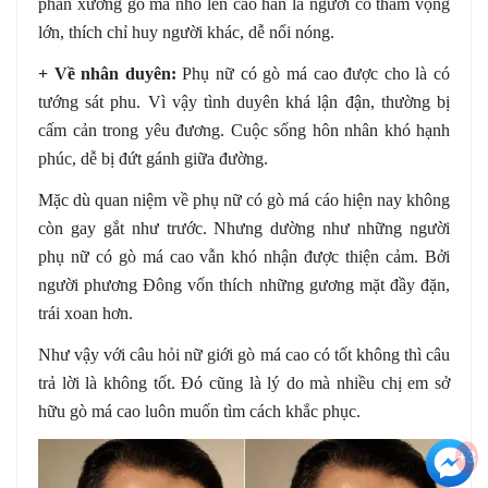
phần xương gò má nhô lên cao hẳn là người có tham vọng
lớn, thích chỉ huy người khác, dễ nổi nóng.
+ Về nhân duyên:
Phụ nữ có gò má cao được cho là có
tướng sát phu. Vì vậy tình duyên khá lận đận, thường bị
cấm cản trong yêu đương. Cuộc sống hôn nhân khó hạnh
phúc, dễ bị đứt gánh giữa đường.
Mặc dù quan niệm về phụ nữ có gò má cáo hiện nay không
còn gay gắt như trước. Nhưng dường như những người
phụ nữ có gò má cao vẫn khó nhận được thiện cảm. Bởi
người phương Đông vốn thích những gương mặt đầy đặn,
trái xoan hơn.
Như vậy với câu hỏi nữ giới gò má cao có tốt không thì câu
trả lời là không tốt. Đó cũng là lý do mà nhiều chị em sở
hữu gò má cao luôn muốn tìm cách khắc phục.
+3