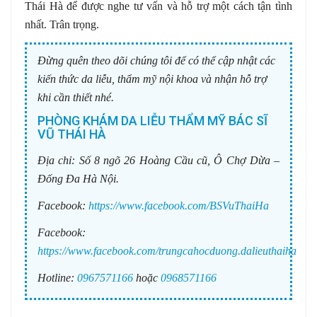
Thái Hà để được nghe tư vấn và hỗ trợ một cách tận tình
nhất. Trân trọng.
Đừng quên theo dõi chúng tôi để có thể cập nhật các
kiến thức da liễu, thẩm mỹ nội khoa và nhận hỗ trợ
khi cần thiết nhé.
PHÒNG KHÁM DA LIỄU THẨM MỸ BÁC SĨ
VŨ THÁI HÀ
Địa chỉ:
Số 8 ngõ 26 Hoàng Cầu cũ, Ô Chợ Dừa –
Đống Đa Hà Nội.
Facebook:
https://www.facebook.com/BSVuThaiHa
Facebook:
https://www.facebook.com/trungcahocduong.dalieuthaiha
Hotline:
0967571166
hoặc
0968571166