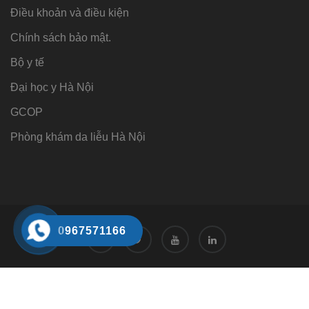
Điều khoản và điều kiện
Chính sách bảo mật.
Bộ y tế
Đại học y Hà Nội
GCOP
Phòng khám da liễu Hà Nội
0967571166
Tư vấn
Tư vấn trực tuyến 24/7
0968221166