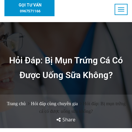
GỌI TƯ VẤN
0967571166
Hỏi Đáp: Bị Mụn Trứng Cá Có
Được Uống Sữa Không?
Trang chủ
Hỏi đáp cùng chuyên gia
Hỏi đáp: Bị mụn trứng
cá có được uống sữa không?
Share