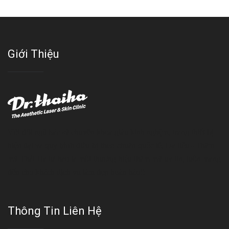
Giới Thiệu
Với đội ngũ bác sỹ chuyên khoa giàu kinh nghệm, trang thiết bị
hiện đại và quy trình điều trị theo chuẩn quốc tế, Da liễu - Thẩm
mỹ Thái Hà tự hào là một thương hiệu thẩm mỹ uy tín, luôn mang
đến cho khách dịch vụ làm đẹp hoàn hảo!!
Thông Tin Liên Hệ