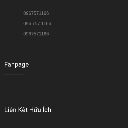
Hotline 1:
0967571166
Hotline 2:
096 757 1166
Hotline 3:
0967571166
Cơ sở : Số 8 ngõ 26 Hoàng Cầu, Đống Đa, Hà Nội
Fanpage
Liên Kết Hữu Ích