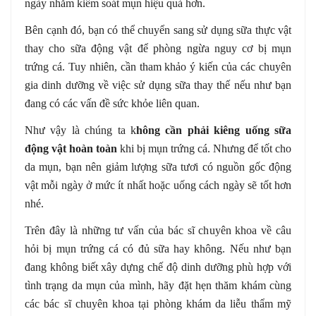
ngày nhằm kiểm soát mụn hiệu quả hơn.
Bên cạnh đó, bạn có thể chuyển sang sử dụng sữa thực vật
thay cho sữa động vật để phòng ngừa nguy cơ bị mụn
trứng cá. Tuy nhiên, cần tham khảo ý kiến của các chuyên
gia dinh dưỡng về việc sử dụng sữa thay thế nếu như bạn
đang có các vấn đề sức khỏe liên quan.
Như vậy là chúng ta k
hông cần phải kiêng uống sữa
động vật hoàn toàn
khi bị mụn trứng cá. Nhưng để tốt cho
da mụn, bạn nên giảm lượng sữa tươi có nguồn gốc động
vật mỗi ngày ở mức ít nhất hoặc uống cách ngày sẽ tốt hơn
nhé.
Trên đây là những tư vấn của bác sĩ chuyên khoa về câu
hỏi bị mụn trứng cá có đủ sữa hay không. Nếu như bạn
đang không biết xây dựng chế độ dinh dưỡng phù hợp với
tình trạng da mụn của mình, hãy đặt hẹn thăm khám cùng
các bác sĩ chuyên khoa tại phòng khám da liễu thẩm mỹ