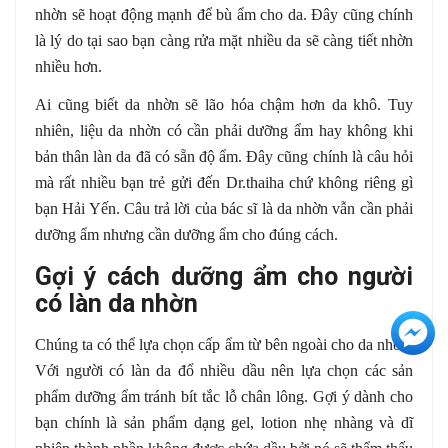
nhờn sẽ hoạt động mạnh để bù ẩm cho da. Đây cũng chính
là lý do tại sao bạn càng rửa mặt nhiều da sẽ càng tiết nhờn
nhiều hơn.
Ai cũng biết da nhờn sẽ lão hóa chậm hơn da khô. Tuy
nhiên, liệu da nhờn có cần phải dưỡng ẩm hay không khi
bản thân làn da đã có sẵn độ ẩm. Đây cũng chính là câu hỏi
mà rất nhiều bạn trẻ gửi đến Dr.thaiha chứ không riêng gì
bạn Hải Yến. Câu trả lời của bác sĩ là da nhờn vẫn cần phải
dưỡng ẩm nhưng cần dưỡng ẩm cho đúng cách.
Gợi ý cách dưỡng ẩm cho người
có làn da nhờn
+3
Chúng ta có thể lựa chọn cấp ẩm từ bên ngoài cho da nhờn.
Với người có làn da đổ nhiều dầu nên lựa chọn các sản
phẩm dưỡng ẩm tránh bít tắc lỗ chân lông. Gợi ý dành cho
bạn chính là sản phẩm dạng gel, lotion nhẹ nhàng và dĩ