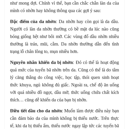
như mong đợi. Chính vì thế, bạn cần chắc chắn làn da của
mình có nhờn hay không thông qua các gợi ý sau:
Đặc điểm của da nhờn
: Da nhờn hay còn gọi là da dầu.
Người có làn da nhờn thường có bề mặt da lúc nào cũng
bóng giống hệt như bôi mỡ. Các vùng đổ dầu nhờn nhiều
thường là trán, mũi, cằm. Da nhờn thường dẫn đến tình
trạng lỗ chân lông to, mụn nhiều hơn.
Nguyên nhân khiến da bị nhờn
: Đó có thể là hoạt động
quá mức của tuyến bã nhờn trên da. Cũng có thể là do tâm
lý căng thẳng do công việc, học tập, thói quen sinh hoạt
thức khuya, ngủ không đủ giấc. Ngoài ra, chế độ ăn uống
với quá nhiều đồ ngọt, dầu mỡ, thức uống chứa chất kích
thích… cũng dễ khiến da của bạn bị nhờn.
Điều tiết dầu cho da nhờn
: Muốn làm được điều này bạn
cần đảm bảo da của mình không bị thiếu nước. Trên thực
tế, khi da bị thiếu ẩm, thiếu nước ngay lập tức các tuyến bã