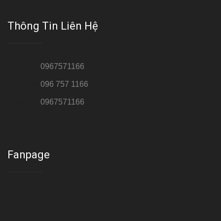
Thông Tin Liên Hệ
Hotline 1:
0967571166
Hotline 2:
096 757 1166
Hotline 3:
0967571166
Cơ sở : Số 8 ngõ 26 Hoàng Cầu, Đống Đa, Hà Nội
Fanpage