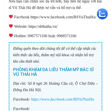
Nếu bạn cần chăm sóc da tốt hơn, hãy liên hệ ngay với bác
sĩ Vũ Thái Hà để được tư vấn và hỗ trợ cụ thể.
+5
️ Facebook https://www.facebook.com/BSVuThaiHa/
️ Website: https://drthaiha.vn/
️ Hotline: 0967571166 hoặc 0968571166
Đừng quên theo dõi chúng tôi để có thể cập nhật các
kiến thức da liễu, thẩm mỹ nội khoa và nhận hỗ trợ
khi cần thiết nhé.
PHÒNG KHÁM DA LIỄU THẨM MỸ BÁC SĨ
VŨ THÁI HÀ
Địa chỉ:
Số 8 ngõ 26 Hoàng Cầu cũ, Ô Chợ Dừa –
Đống Đa Hà Nội.
Facebook:
https://www.facebook.com/BSVuThaiHa
Facebook: