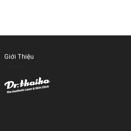
Giới Thiệu
Với đội ngũ bác sỹ chuyên khoa giàu kinh nghệm, trang thiết bị
hiện đại và quy trình điều trị theo chuẩn quốc tế, Da liễu - Thẩm
mỹ Thái Hà tự hào là một thương hiệu thẩm mỹ uy tín, luôn mang
đến cho khách dịch vụ làm đẹp hoàn hảo!!