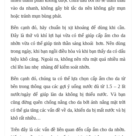
nhiên thành phần không được chứa dầu bởi nó sẽ thẩm thấu
vào da nhanh, không gây bít tắc da nên không gây mụn
hoặc tránh mụn bùng phát.
Bên cạnh đó, hãy chuẩn bị xịt khoáng để dùng khi cần.
Đây là thứ vũ khí lợi hại vừa có thể giúp cấp ẩm cho da
nhờn vừa có thể giúp tinh thần sảng khoái hơn. Nên dùng
trong ngày, khi bạn ngồi điều hòa và khi bạn thấy da có dấu
hiệu khô căng. Ngoài ra, không nên rửa mặt quá nhiều mà
chỉ lên lau nhẹ nhàng để kiểm soát nhờn.
Bên cạnh đó, chúng ta có thể lựa chọn cấp ẩm cho da từ
bên trong thông qua các gợi ý uống nước đủ từ 1.5 – 2 lít
nước/ngày để giúp làn da không bị thiếu nước. Và bạn
cũng đừng quên chống nắng cho da bởi ánh nắng mặt trời
có thể gia tăng các vấn đề về da, khiến da bị mất nước và bị
khô rất nhiều…
Trên đây là các vấn đề liên quan đến cấp ẩm cho da nhờn.