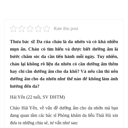
Rate this post
Thưa bác sĩ! Da của cháu là da nhờn và có khá nhiều
mụn ẩn. Cháu có tìm hiểu và được biết dưỡng ẩm là
bước chăm sóc da cần tiến hành mỗi ngày. Tuy nhiên,
cháu lại không rõ liệu da nhờn có cần dưỡng ẩm thêm
hay chỉ cần dưỡng ẩm cho da khô? Và nếu cần thì nên
dưỡng ẩm cho da nhờn như thế nào để không làm ảnh
hưởng đến da?
Hải Yến (22 tuổi, SV ĐHTM)
Chào Hải Yến, về vấn đề dưỡng ẩm cho da nhờn mà bạn
đang quan tâm các bác sĩ Phòng khám da liễu Thái Hà xin
đưa ra những chia sẻ, tư vấn như sau: