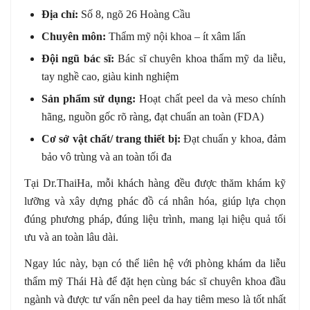
Địa chỉ:
Số 8, ngõ 26 Hoàng Cầu
Chuyên môn:
Thẩm mỹ nội khoa – ít xâm lấn
Đội ngũ bác sĩ:
Bác sĩ chuyên khoa thẩm mỹ da liễu,
tay nghề cao, giàu kinh nghiệm
Sản phẩm sử dụng:
Hoạt chất peel da và meso chính
hãng, nguồn gốc rõ ràng, đạt chuẩn an toàn (FDA)
Cơ sở vật chất/ trang thiết bị:
Đạt chuẩn y khoa, đảm
bảo vô trùng và an toàn tối đa
Tại Dr.ThaiHa, mỗi khách hàng đều được thăm khám kỹ
lưỡng và xây dựng phác đồ cá nhân hóa, giúp lựa chọn
đúng phương pháp, đúng liệu trình, mang lại hiệu quả tối
ưu và an toàn lâu dài.
Ngay lúc này, bạn có thể liên hệ với phòng khám da liễu
thẩm mỹ Thái Hà để đặt hẹn cùng bác sĩ chuyên khoa đầu
ngành và được tư vấn nên peel da hay tiêm meso là tốt nhất