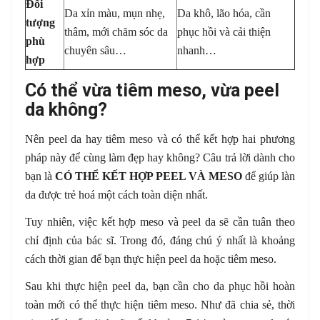
Đối
Da xỉn màu, mụn nhẹ,
Da khô, lão hóa, cần
tượng
thâm, mới chăm sóc da
phục hồi và cải thiện
phù
chuyên sâu…
nhanh…
hợp
Có thể vừa tiêm meso, vừa peel
da không?
Nên peel da hay tiêm meso và có thể kết hợp hai phương
pháp này để cùng làm đẹp hay không? Câu trả lời dành cho
bạn là
CÓ THỂ KẾT HỢP PEEL VÀ MESO
để giúp làn
da được trẻ hoá một cách toàn diện nhất.
Tuy nhiên, việc kết hợp meso và peel da sẽ cần tuân theo
chỉ định của bác sĩ. Trong đó, đáng chú ý nhất là khoảng
cách thời gian để bạn thực hiện peel da hoặc tiêm meso.
Sau khi thực hiện peel da, bạn cần cho da phục hồi hoàn
toàn mới có thể thực hiện tiêm meso. Như đã chia sẻ, thời