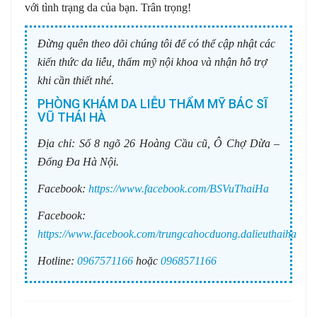
với tình trạng da của bạn. Trân trọng!
Đừng quên theo dõi chúng tôi để có thể cập nhật các
kiến thức da liễu, thẩm mỹ nội khoa và nhận hỗ trợ
khi cần thiết nhé.
PHÒNG KHÁM DA LIỄU THẨM MỸ BÁC SĨ
VŨ THÁI HÀ
Địa chỉ:
Số 8 ngõ 26 Hoàng Cầu cũ, Ô Chợ Dừa –
Đống Đa Hà Nội.
Facebook:
https://www.facebook.com/BSVuThaiHa
Facebook:
https://www.facebook.com/trungcahocduong.dalieuthaiha
Hotline:
0967571166
hoặc
0968571166