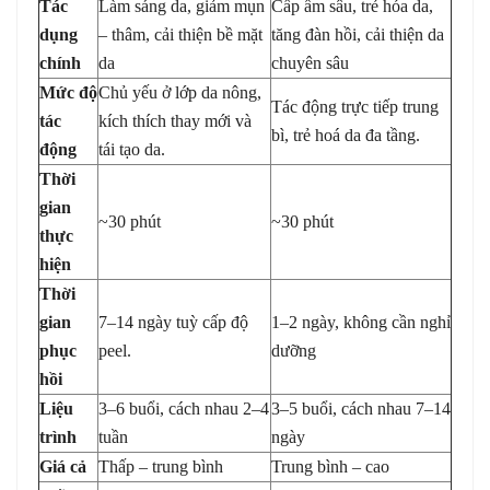
Tác
Làm sáng da, giảm mụn
Cấp ẩm sâu, trẻ hóa da,
dụng
– thâm, cải thiện bề mặt
tăng đàn hồi, cải thiện da
chính
da
chuyên sâu
Mức độ
Chủ yếu ở lớp da nông,
Tác động trực tiếp trung
tác
kích thích thay mới và
bì, trẻ hoá da đa tầng.
động
tái tạo da.
Thời
gian
~30 phút
~30 phút
thực
hiện
Thời
gian
7–14 ngày tuỳ cấp độ
1–2 ngày, không cần nghỉ
phục
peel.
dưỡng
hồi
Liệu
3–6 buổi, cách nhau 2–4
3–5 buổi, cách nhau 7–14
trình
tuần
ngày
Giá cả
Thấp – trung bình
Trung bình – cao