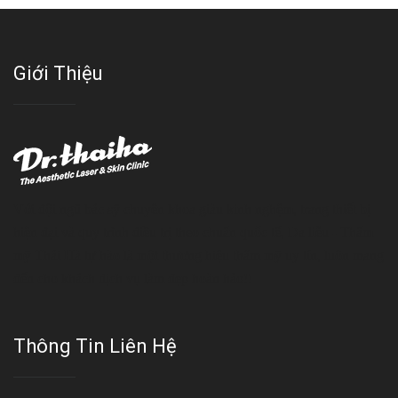
Giới Thiệu
Với đội ngũ bác sỹ chuyên khoa giàu kinh nghệm, trang thiết bị
hiện đại và quy trình điều trị theo chuẩn quốc tế, Da liễu - Thẩm
mỹ Thái Hà tự hào là một thương hiệu thẩm mỹ uy tín, luôn mang
đến cho khách dịch vụ làm đẹp hoàn hảo!!
Thông Tin Liên Hệ