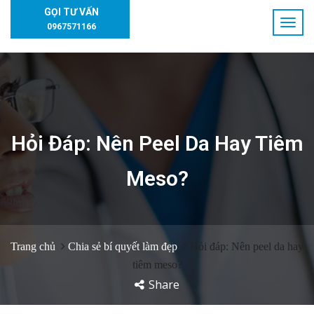
GỌI TƯ VẤN
0967571166
Hỏi Đáp: Nên Peel Da Hay Tiêm
Meso?
Trang chủ
Chia sẻ bí quyết làm đẹp
Hỏi đáp: Nên peel da hay
tiêm meso?
Share