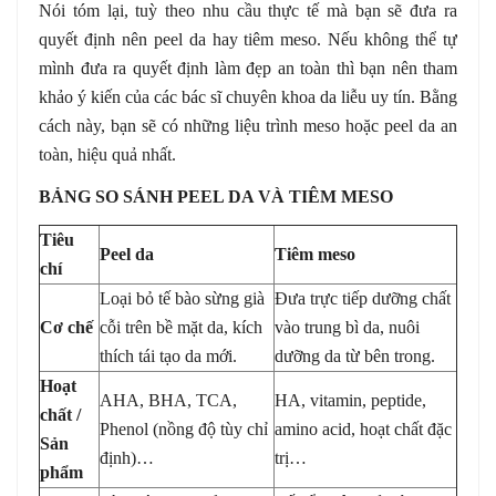
Nói tóm lại, tuỳ theo nhu cầu thực tế mà bạn sẽ đưa ra
quyết định nên peel da hay tiêm meso. Nếu không thể tự
mình đưa ra quyết định làm đẹp an toàn thì bạn nên tham
khảo ý kiến của các bác sĩ chuyên khoa da liễu uy tín. Bằng
cách này, bạn sẽ có những liệu trình meso hoặc peel da an
toàn, hiệu quả nhất.
BẢNG SO SÁNH PEEL DA VÀ TIÊM MESO
Tiêu
Peel da
Tiêm meso
chí
Loại bỏ tế bào sừng già
Đưa trực tiếp dưỡng chất
Cơ chế
cỗi trên bề mặt da, kích
vào trung bì da, nuôi
thích tái tạo da mới.
dưỡng da từ bên trong.
Hoạt
AHA, BHA, TCA,
HA, vitamin, peptide,
chất /
Phenol (nồng độ tùy chỉ
amino acid, hoạt chất đặc
Sản
định)…
trị…
phẩm