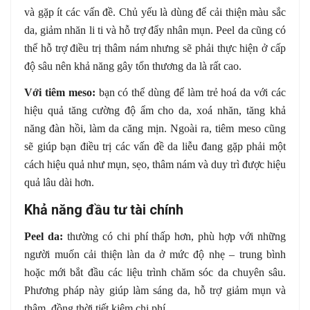
và gặp ít các vấn đề. Chủ yếu là dùng để cải thiện màu sắc
da, giảm nhăn li ti và hỗ trợ đẩy nhân mụn. Peel da cũng có
thể hỗ trợ điều trị thâm nám nhưng sẽ phải thực hiện ở cấp
độ sâu nên khả năng gây tổn thương da là rất cao.
Với tiêm meso:
bạn có thể dùng để làm trẻ hoá da với các
hiệu quả tăng cường độ ẩm cho da, xoá nhăn, tăng khả
năng đàn hồi, làm da căng mịn. Ngoài ra, tiêm meso cũng
sẽ giúp bạn điều trị các vấn đề da liễu đang gặp phải một
cách hiệu quả như mụn, sẹo, thâm nám và duy trì được hiệu
quả lâu dài hơn.
Khả năng đầu tư tài chính
Peel da:
thường có chi phí thấp hơn, phù hợp với những
người muốn cải thiện làn da ở mức độ nhẹ – trung bình
hoặc mới bắt đầu các liệu trình chăm sóc da chuyên sâu.
Phương pháp này giúp làm sáng da, hỗ trợ giảm mụn và
thâm, đồng thời tiết kiệm chi phí.