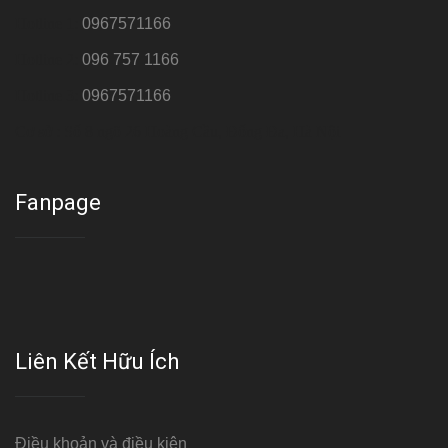
Hotline 1:
0967571166
Hotline 2:
096 757 1166
Hotline 3:
0967571166
Cơ sở : Số 8 ngõ 26 Hoàng Cầu, Đống Đa, Hà Nội
Fanpage
Liên Kết Hữu Ích
Điều khoản và điều kiện