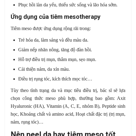
Phục hồi làn da yếu, thiếu sức sống và lão hóa sớm.
Ứng dụng của tiêm mesotherapy
Tiêm meso được ứng dụng rộng rãi trong:
Trẻ hóa da, làm sáng và đều màu da.
Giảm nếp nhăn nông, tăng độ đàn hồi.
Hỗ trợ điều trị mụn, thâm mụn, sẹo mụn.
Cải thiện nám, da xỉn màu.
Điều trị rụng tóc, kích thích mọc tóc…
Tùy theo tình trạng da và mục tiêu điều trị, bác sĩ sẽ lựa
chọn công thức meso phù hợp, thường bao gồm: Axit
Hyaluronic (HA), Vitamin (A, C, E, nhóm B), Peptide sinh
học, Khoáng chất và amino acid, Hoạt chất đặc trị (trị mụn,
nám, rụng tóc)…
Nên peel da hay tiêm meso tốt