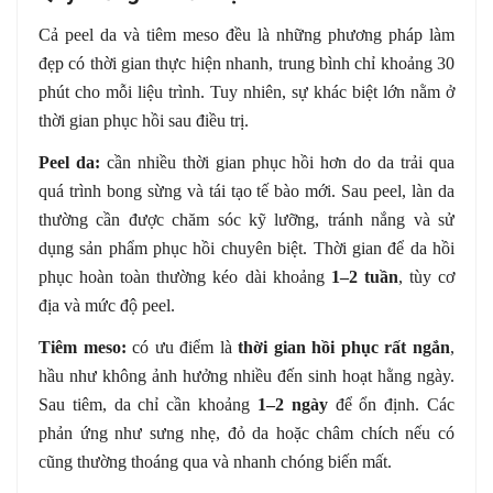
Cả peel da và tiêm meso đều là những phương pháp làm
đẹp có thời gian thực hiện nhanh, trung bình chỉ khoảng 30
phút cho mỗi liệu trình. Tuy nhiên, sự khác biệt lớn nằm ở
thời gian phục hồi sau điều trị.
Peel da:
cần nhiều thời gian phục hồi hơn do da trải qua
quá trình bong sừng và tái tạo tế bào mới. Sau peel, làn da
thường cần được chăm sóc kỹ lưỡng, tránh nắng và sử
dụng sản phẩm phục hồi chuyên biệt. Thời gian để da hồi
phục hoàn toàn thường kéo dài khoảng
1–2 tuần
, tùy cơ
địa và mức độ peel.
Tiêm meso:
có ưu điểm là
thời gian hồi phục rất ngắn
,
hầu như không ảnh hưởng nhiều đến sinh hoạt hằng ngày.
Sau tiêm, da chỉ cần khoảng
1–2 ngày
để ổn định. Các
phản ứng như sưng nhẹ, đỏ da hoặc châm chích nếu có
cũng thường thoáng qua và nhanh chóng biến mất.