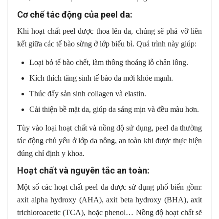
Cơ chế tác động của peel da:
Khi hoạt chất peel được thoa lên da, chúng sẽ phá vỡ liên
kết giữa các tế bào sừng ở lớp biểu bì. Quá trình này giúp:
Loại bỏ tế bào chết, làm thông thoáng lỗ chân lông.
Kích thích tăng sinh tế bào da mới khỏe mạnh.
Thúc đẩy sản sinh collagen và elastin.
Cải thiện bề mặt da, giúp da sáng mịn và đều màu hơn.
Tùy vào loại hoạt chất và nồng độ sử dụng, peel da thường
tác động chủ yếu ở lớp da nông, an toàn khi được thực hiện
đúng chỉ định y khoa.
Hoạt chất và nguyên tắc an toàn:
Một số các hoạt chất peel da được sử dụng phổ biến gồm:
axit alpha hydroxy (AHA), axit beta hydroxy (BHA), axit
trichloroacetic (TCA), hoặc phenol… Nồng độ hoạt chất sẽ