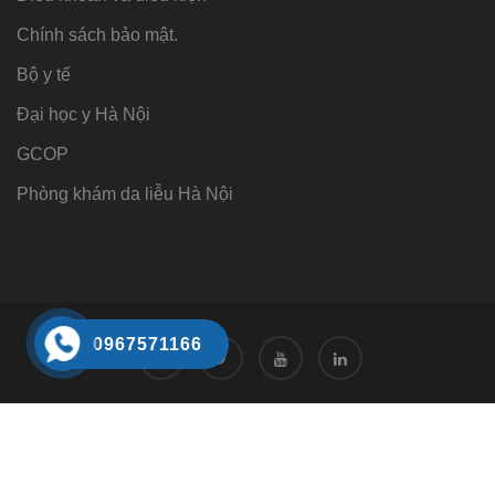
Chính sách bảo mật.
Bộ y tế
Đại học y Hà Nội
GCOP
Phòng khám da liễu Hà Nội
0967571166
Tư vấn
Tư vấn trực tuyến 24/7
0968221166
Đặt hẹn