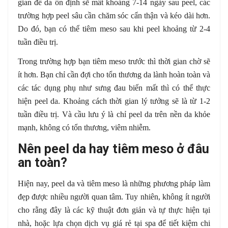
gian để da ổn định sẽ mất khoảng 7-14 ngày sau peel, các
trường hợp peel sâu cần chăm sóc cẩn thận và kéo dài hơn.
Do đó, bạn có thể tiêm meso sau khi peel khoảng từ 2-4
tuần điều trị.
Trong trường hợp bạn tiêm meso trước thì thời gian chờ sẽ
ít hơn. Bạn chỉ cần đợi cho tổn thương da lành hoàn toàn và
các tác dụng phụ như sưng đau biến mất thì có thể thực
hiện peel da. Khoảng cách thời gian lý tưởng sẽ là từ 1-2
tuần điều trị. Và cầu lưu ý là chỉ peel da trên nền da khỏe
mạnh, không có tổn thương, viêm nhiễm.
Nên peel da hay tiêm meso ở đâu
an toàn?
Hiện nay, peel da và tiêm meso là những phương pháp làm
đẹp được nhiều người quan tâm. Tuy nhiên, không ít người
cho rằng đây là các kỹ thuật đơn giản và tự thực hiện tại
nhà, hoặc lựa chọn dịch vụ giá rẻ tại spa để tiết kiệm chi