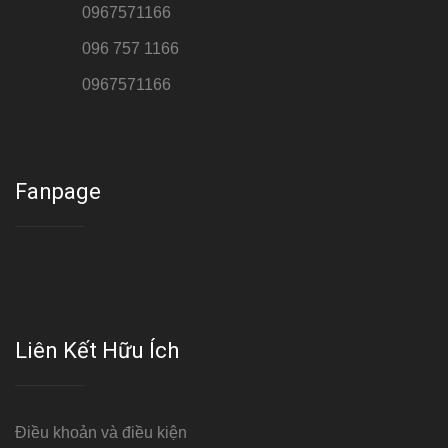
Hotline 1:
0967571166
Hotline 2:
096 757 1166
Hotline 3:
0967571166
Cơ sở : Số 8 ngõ 26 Hoàng Cầu, Đống Đa, Hà Nội
Fanpage
Liên Kết Hữu Ích
Điều khoản và điều kiện