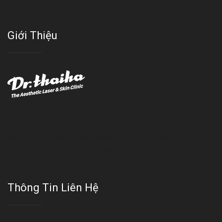
Giới Thiệu
Với đội ngũ bác sỹ chuyên khoa giàu kinh nghệm, trang thiết bị
hiện đại và quy trình điều trị theo chuẩn quốc tế, Da liễu - Thẩm
mỹ Thái Hà tự hào là một thương hiệu thẩm mỹ uy tín, luôn mang
đến cho khách dịch vụ làm đẹp hoàn hảo!!
Thông Tin Liên Hệ