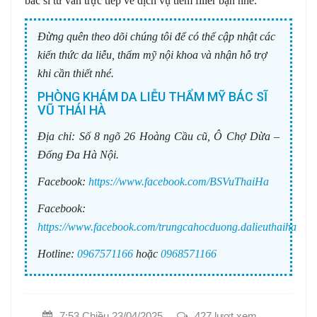
bác sĩ tư vấn trực tiếp về dịch vụ tiêm filler bạn nhé.
Đừng quên theo dõi chúng tôi để có thể cập nhật các
kiến thức da liễu, thẩm mỹ nội khoa và nhận hỗ trợ
khi cần thiết nhé.
PHÒNG KHÁM DA LIỄU THẨM MỸ BÁC SĨ
VŨ THÁI HÀ
Địa chỉ:
Số 8 ngõ 26 Hoàng Cầu cũ, Ô Chợ Dừa –
Đống Đa Hà Nội.
Facebook:
https://www.facebook.com/BSVuThaiHa
Facebook:
https://www.facebook.com/trungcahocduong.dalieuthaiha
Hotline:
0967571166
hoặc
0968571166
7:53 Chiều 23/04/2025
427 lượt xem