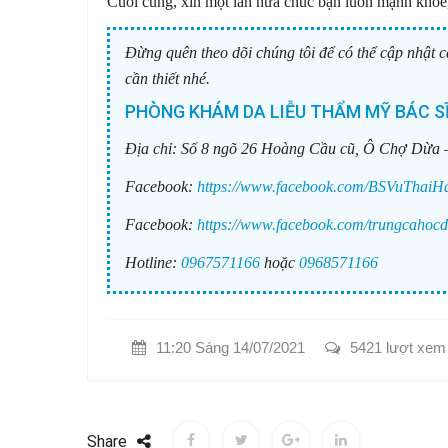
Cuối cùng, xin một lần nữa chúc bạn luôn mạnh khỏe
Đừng quên theo dõi chúng tôi để có thể cập nhật c
cần thiết nhé.
PHÒNG KHÁM DA LIỄU THẨM MỸ BÁC SĨ
Địa chỉ:
Số 8 ngõ 26 Hoàng Cầu cũ, Ô Chợ Dừa 
Facebook:
https://www.facebook.com/BSVuThaiH
Facebook:
https://www.facebook.com/trungcahocd
Hotline:
0967571166
hoặc
0968571166
11:20 Sáng 14/07/2021
5421 lượt xem
Share