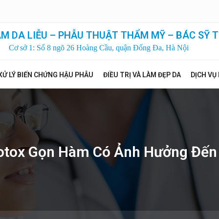
M DA LIỄU – PHẪU THUẬT THẨM MỸ – BÁC SỸ T
Cơ sở 1: Số 8 ngõ 26 Hoàng Cầu, quận Đống Đa, Hà Nội
XỬ LÝ BIẾN CHỨNG HẬU PHẪU
ĐIỀU TRỊ VÀ LÀM ĐẸP DA
DỊCH VỤ
Botox Gọn Hàm Có Ảnh Hưởng Đến 