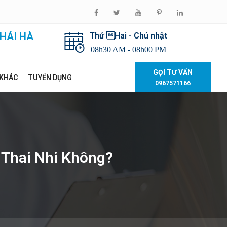
HÁI HÀ
Thứ Hai - Chủ nhật
08h30 AM - 08h00 PM
GỌI TƯ VẤN
 KHÁC
TUYỂN DỤNG
0967571166
Thai Nhi Không?