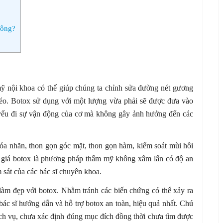
hông?
 nội khoa có thể giúp chúng ta chỉnh sửa đường nét gương
éo. Botox sử dụng với một lượng vừa phải sẽ được đưa vào
à yếu đi sự vận động của cơ mà không gây ảnh hưởng đến các
a nhăn, thon gọn góc mặt, thon gọn hàm, kiểm soát mùi hôi
 giá botox là phương pháp thẩm mỹ không xâm lấn có độ an
 sát của các bác sĩ chuyên khoa.
làm đẹp với botox. Nhằm tránh các biến chứng có thể xảy ra
bác sĩ hướng dẫn và hỗ trợ botox an toàn, hiệu quả nhất. Chú
dịch vụ, chưa xác định đúng mục đích đồng thời chưa tìm được