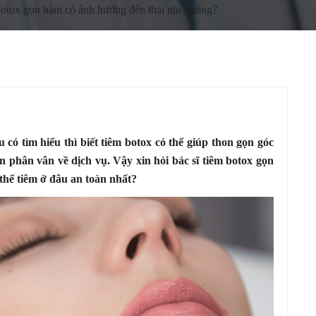
botox gọn hàm có ảnh hưởng đến thai nhi không?
ó tìm hiểu thì biết tiêm botox có thể giúp thon gọn góc
 phân vân về dịch vụ. Vậy xin hỏi bác sĩ tiêm botox gọn
thể tiêm ở đâu an toàn nhất?