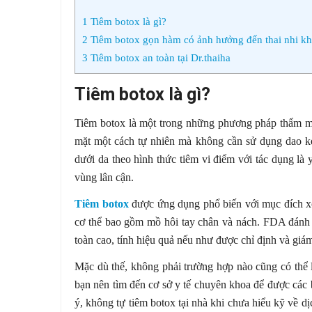
1
Tiêm botox là gì?
2
Tiêm botox gọn hàm có ảnh hưởng đến thai nhi k
3
Tiêm botox an toàn tại Dr.thaiha
Tiêm botox là gì?
Tiêm botox là một trong những phương pháp thẩm mỹ
mặt một cách tự nhiên mà không cần sử dụng dao k
dưới da theo hình thức tiêm vi điểm với tác dụng l
vùng lân cận.
Tiêm botox
được ứng dụng phổ biến với mục đích xó
cơ thể bao gồm mồ hôi tay chân và nách. FDA đánh
toàn cao, tính hiệu quả nếu như được chỉ định và giám
Mặc dù thế, không phải trường hợp nào cũng có thể 
bạn nên tìm đến cơ sở y tế chuyên khoa để được các 
ý, không tự tiêm botox tại nhà khi chưa hiểu kỹ về 