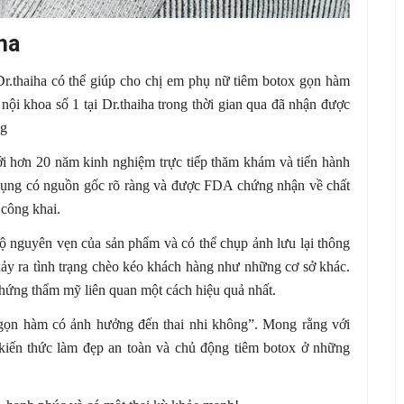
ha
.thaiha có thể giúp cho chị em phụ nữ tiêm botox gọn hàm
nội khoa số 1 tại Dr.thaiha trong thời gian qua đã nhận được
ng
i hơn 20 năm kinh nghiệm trực tiếp thăm khám và tiến hành
dụng có nguồn gốc rõ ràng và được FDA chứng nhận về chất
 công khai.
độ nguyên vẹn của sản phẩm và có thể chụp ảnh lưu lại thông
 xảy ra tình trạng chèo kéo khách hàng như những cơ sở khác.
chứng thẩm mỹ liên quan một cách hiệu quả nhất.
 gọn hàm có ảnh hưởng đến thai nhi không”. Mong rằng với
 kiến thức làm đẹp an toàn và chủ động tiêm botox ở những