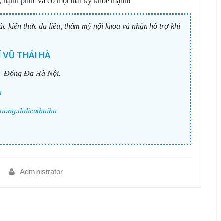
, hạnh phúc và có một thai kỳ khỏe mạnh!
ác kiến thức da liễu, thẩm mỹ nội khoa và nhận hỗ trợ khi
 VŨ THÁI HÀ
– Đống Đa Hà Nội.
a
uong.dalieuthaiha
Administrator