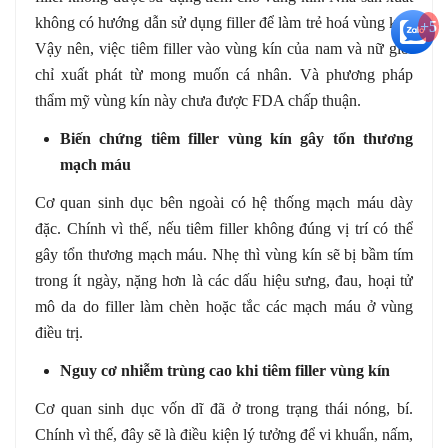
không có hướng dẫn sử dụng filler để làm trẻ hoá vùng kín.
+5
Vậy nên, việc tiêm filler vào vùng kín của nam và nữ giới
chỉ xuất phát từ mong muốn cá nhân. Và phương pháp
thẩm mỹ vùng kín này chưa được FDA chấp thuận.
Biến chứng tiêm filler vùng kín gây tổn thương
mạch máu
Cơ quan sinh dục bên ngoài có hệ thống mạch máu dày
đặc. Chính vì thế, nếu tiêm filler không đúng vị trí có thể
gây tổn thương mạch máu. Nhẹ thì vùng kín sẽ bị bầm tím
trong ít ngày, nặng hơn là các dấu hiệu sưng, đau, hoại tử
mô da do filler làm chèn hoặc tắc các mạch máu ở vùng
điều trị.
Nguy cơ nhiễm trùng cao khi tiêm filler vùng kín
Cơ quan sinh dục vốn dĩ đã ở trong trạng thái nóng, bí.
Chính vì thế, đây sẽ là điều kiện lý tưởng để vi khuẩn, nấm,