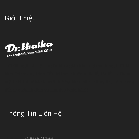
Giới Thiệu
Với đội ngũ bác sỹ chuyên khoa giàu kinh nghệm, trang thiết bị
hiện đại và quy trình điều trị theo chuẩn quốc tế, Da liễu - Thẩm
mỹ Thái Hà tự hào là một thương hiệu thẩm mỹ uy tín, luôn mang
đến cho khách dịch vụ làm đẹp hoàn hảo!!
Thông Tin Liên Hệ
Hotline 1:
0967571166