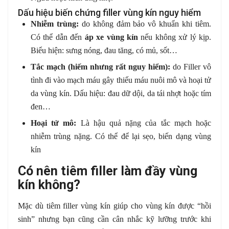
Dấu hiệu biến chứng filler vùng kín nguy hiểm
Nhiễm trùng:
do không đảm bảo vô khuẩn khi tiêm.
Có thể dẫn đến
áp xe vùng kín
nếu không xử lý kịp.
Biểu hiện: sưng nóng, đau tăng, có mủ, sốt…
Tắc mạch (hiếm nhưng rất nguy hiểm):
do Filler vô
tình đi vào mạch máu gây thiếu máu nuôi mô và hoại tử
da vùng kín. Dấu hiệu: đau dữ dội, da tái nhợt hoặc tím
đen…
Hoại tử mô:
Là hậu quả nặng của tắc mạch hoặc
nhiễm trùng nặng. Có thể để lại sẹo, biến dạng vùng
kín
Có nên tiêm filler làm đầy vùng
kín không?
Mặc dù tiêm filler vùng kín giúp cho vùng kín được “hồi
sinh” nhưng bạn cũng cần cân nhắc kỹ lưỡng trước khi