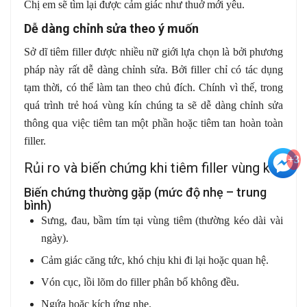
Chị em sẽ tìm lại được cảm giác như thuở mới yêu.
Dễ dàng chỉnh sửa theo ý muốn
Sở dĩ tiêm filler được nhiều nữ giới lựa chọn là bởi phương
pháp này rất dễ dàng chỉnh sửa. Bởi filler chỉ có tác dụng
tạm thời, có thể làm tan theo chủ đích. Chính vì thế, trong
quá trình trẻ hoá vùng kín chúng ta sẽ dễ dàng chỉnh sửa
thông qua việc tiêm tan một phần hoặc tiêm tan hoàn toàn
filler.
+3
Rủi ro và biến chứng khi tiêm filler vùng kín
Biến chứng thường gặp (mức độ nhẹ – trung
bình)
Sưng, đau, bầm tím tại vùng tiêm (thường kéo dài vài
ngày).
Cảm giác căng tức, khó chịu khi đi lại hoặc quan hệ.
Vón cục, lồi lõm do filler phân bố không đều.
Ngứa hoặc kích ứng nhẹ.