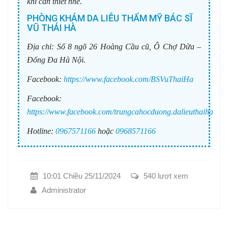
khi cần thiết nhé.
PHÒNG KHÁM DA LIỄU THẨM MỸ BÁC SĨ
VŨ THÁI HÀ
Địa chỉ:
Số 8 ngõ 26 Hoàng Cầu cũ, Ô Chợ Dừa –
Đống Đa Hà Nội.
Facebook:
https://www.facebook.com/BSVuThaiHa
Facebook:
https://www.facebook.com/trungcahocduong.dalieuthaiha
Hotline:
0967571166
hoặc
0968571166
10:01 Chiều 25/11/2024
540 lượt xem
Administrator