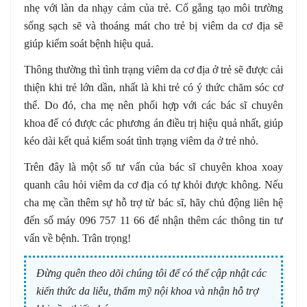
nhẹ với làn da nhạy cảm của trẻ. Cố gắng tạo môi trường
sống sạch sẽ và thoáng mát cho trẻ bị viêm da cơ địa sẽ
giúp kiểm soát bệnh hiệu quả.
Thông thường thì tình trạng viêm da cơ địa ở trẻ sẽ được cải
thiện khi trẻ lớn dần, nhất là khi trẻ có ý thức chăm sóc cơ
thể. Do đó, cha mẹ nên phối hợp với các bác sĩ chuyên
khoa để có được các phương án điều trị hiệu quả nhất, giúp
kéo dài kết quả kiểm soát tình trạng viêm da ở trẻ nhỏ.
Trên đây là một số tư vấn của bác sĩ chuyên khoa xoay
quanh câu hỏi viêm da cơ địa có tự khỏi được không. Nếu
cha mẹ cần thêm sự hỗ trợ từ bác sĩ, hãy chủ động liên hệ
đến số máy 096 757 11 66 để nhận thêm các thông tin tư
vấn về bệnh. Trân trọng!
Đừng quên theo dõi chúng tôi để có thể cập nhật các
kiến thức da liễu, thẩm mỹ nội khoa và nhận hỗ trợ