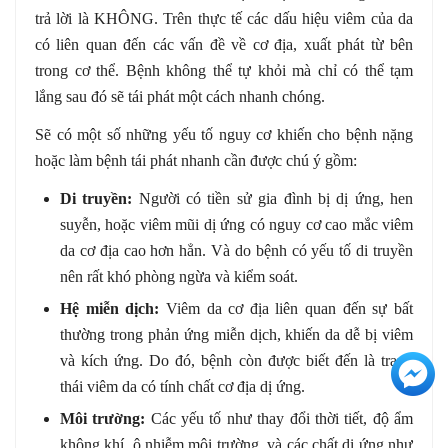
trả lời là KHÔNG. Trên thực tế các dấu hiệu viêm của da
có liên quan đến các vấn đề về cơ địa, xuất phát từ bên
trong cơ thể. Bệnh không thể tự khỏi mà chỉ có thể tạm
lắng sau đó sẽ tái phát một cách nhanh chóng.
Sẽ có một số những yếu tố nguy cơ khiến cho bệnh nặng
hoặc làm bệnh tái phát nhanh cần được chú ý gồm:
Di truyền:
Người có tiền sử gia đình bị dị ứng, hen
suyễn, hoặc viêm mũi dị ứng có nguy cơ cao mắc viêm
da cơ địa cao hơn hẳn. Và do bệnh có yếu tố di truyền
nên rất khó phòng ngừa và kiểm soát.
Hệ miễn dịch:
Viêm da cơ địa liên quan đến sự bất
thường trong phản ứng miễn dịch, khiến da dễ bị viêm
và kích ứng. Do đó, bệnh còn được biết đến là trạng
+3
thái viêm da có tính chất cơ địa dị ứng.
Môi trường:
Các yếu tố như thay đổi thời tiết, độ ẩm
không khí, ô nhiễm môi trường, và các chất dị ứng như