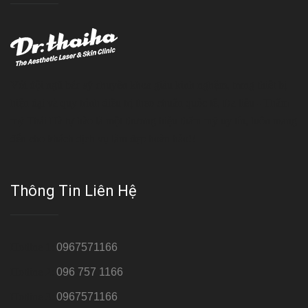
Với đội ngũ bác sỹ chuyên khoa giàu kinh nghệm, trang thiết bị
hiện đại và quy trình điều trị theo chuẩn quốc tế, Da liễu - Thẩm
mỹ Thái Hà tự hào là một thương hiệu thẩm mỹ uy tín, luôn mang
đến cho khách dịch vụ làm đẹp hoàn hảo!!
Thông Tin Liên Hệ
Hotline 1:
0967571166
Hotline 2:
096 757 1166
Hotline 3:
0967571166