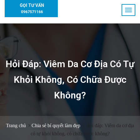
GỌI TƯ VẤN
0967571166
Hỏi Đáp: Viêm Da Cơ Địa Có Tự
Khỏi Không, Có Chữa Được
Không?
Trang chủ
Chia sẻ bí quyết làm đẹp
Hỏi đáp: Viêm da cơ địa
có tự khỏi không, có chữa được không?